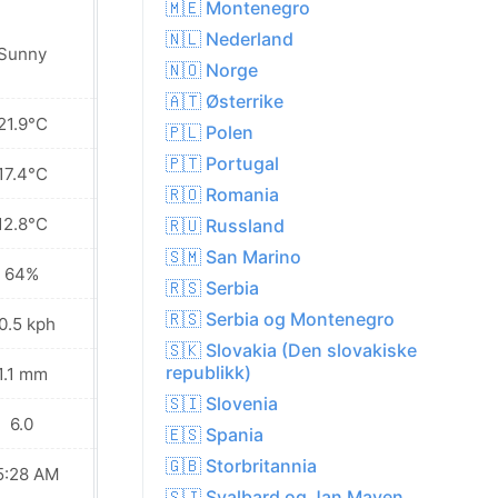
🇲🇪 Montenegro
🇳🇱 Nederland
Sunny
Sunny
🇳🇴 Norge
🇦🇹 Østerrike
21.9°C
20.7°C
🇵🇱 Polen
🇵🇹 Portugal
17.4°C
16.4°C
🇷🇴 Romania
12.8°C
11.3°C
🇷🇺 Russland
🇸🇲 San Marino
64%
69%
🇷🇸 Serbia
🇷🇸 Serbia og Montenegro
0.5 kph
16.2 kph
🇸🇰 Slovakia (Den slovakiske
republikk)
1.1 mm
0.0 mm
🇸🇮 Slovenia
6.0
6.0
🇪🇸 Spania
🇬🇧 Storbritannia
5:28 AM
05:30 AM
🇸🇯 Svalbard og Jan Mayen