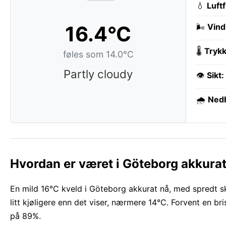
💧
Luft
16.4°C
🌬️
Vind
🌡️
Trykk
føles som 14.0°C
Partly cloudy
👁️
Sikt:
🌧️
Ned
Hvordan er været i Göteborg akkura
En mild 16°C kveld i Göteborg akkurat nå, med spredt s
litt kjøligere enn det viser, nærmere 14°C. Forvent en br
på 89%.