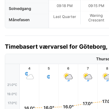
09:18 PM
09:15 PM
Solnedgang
Waning
Last Quarter
Månefasen
Crescent
Timebasert værvarsel for Göteborg, 
Thursd
4
5
6
7
8
21.0°C
19.0°C
17.
17.0°
17.0°C
16.0°
16.0°
16.0°