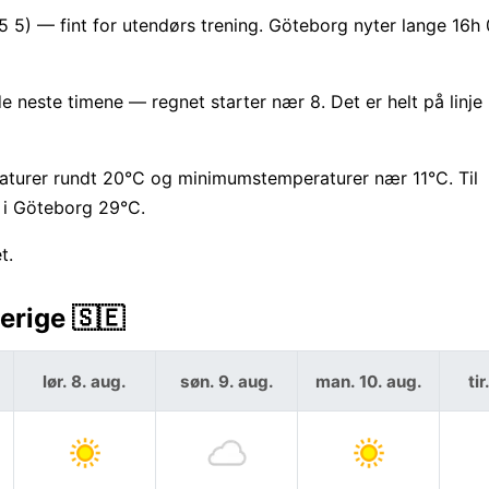
.5 5) — fint for utendørs trening. Göteborg nyter lange 16
neste timene — regnet starter nær 8. Det er helt på linj
turer rundt 20°C og minimumstemperaturer nær 11°C. Til
 i Göteborg 29°C.
t.
erige 🇸🇪
lør. 8. aug.
søn. 9. aug.
man. 10. aug.
tir