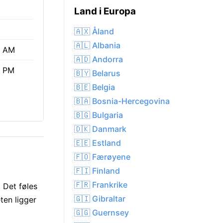
Land i Europa
🇦🇽 Åland
🇦🇱 Albania
8 AM
🇦🇩 Andorra
8 PM
🇧🇾 Belarus
🇧🇪 Belgia
🇧🇦 Bosnia-Hercegovina
🇧🇬 Bulgaria
🇩🇰 Danmark
🇪🇪 Estland
🇫🇴 Færøyene
🇫🇮 Finland
🇫🇷 Frankrike
 Det føles
🇬🇮 Gibraltar
ten ligger
🇬🇬 Guernsey