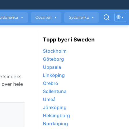
🌐
ordamerika
Oceanien
Sydamerika
▾
▼
▼
▼
Topp byer i Sweden
Stockholm
Göteborg
Uppsala
Linköping
tetsindeks.
Örebro
å
over hele
Sollentuna
Umeå
Jönköping
Helsingborg
Norrköping