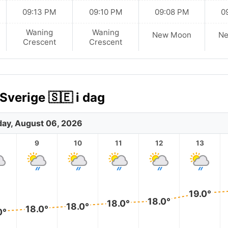
09:13 PM
09:10 PM
09:08 PM
0
Waning
Waning
New Moon
N
Crescent
Crescent
Sverige 🇸🇪 i dag
ay, August 06, 2026
9
10
11
12
13
19.0°
18.0°
18.0°
18.0°
18.0°
0°