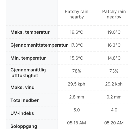
Patchy rain
Patchy rain
nearby
nearby
Maks. temperatur
19.6°C
19.0°C
Gjennomsnittstemperatur
17.3°C
16.3°C
Min. temperatur
15.6°C
14.8°C
Gjennomsnittlig
78%
73%
luftfuktighet
29.5 kph
29.2 kph
Maks. vind
2.8 mm
0.2 mm
Total nedbør
5.0
4.0
UV-indeks
05:18 AM
05:20 AM
Soloppgang