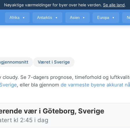
Nøyaktige værmeldinger
for byer over hele verden
.
Se alle land
.
Afrika
Antarktis
Asien
Europa
N
▼
▼
▼
▼
sgjennomsnitt
Været i Sverige
y cloudy. Se 7-dagers prognose, timeforhold og luftkvali
Sverige
, eller bla gjennom
de varmeste byene akkurat n
rende vær i Göteborg, Sverige
ert kl 2:45 i dag