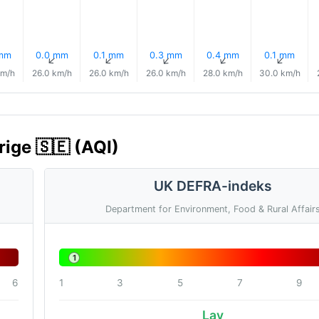
 mm
0.0 mm
0.1 mm
0.3 mm
0.4 mm
0.1 mm
↑
↑
↑
↑
↑
↑
km/h
26.0 km/h
26.0 km/h
26.0 km/h
28.0 km/h
30.0 km/h
rige 🇸🇪 (AQI)
UK DEFRA-indeks
Department for Environment, Food & Rural Affair
1
6
1
3
5
7
9
Lav