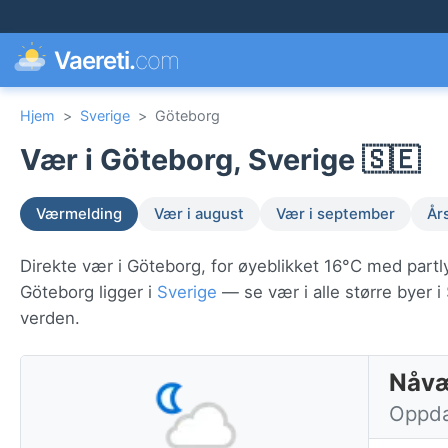
Vaereti.
com
Hjem
>
Sverige
>
Göteborg
Vær i Göteborg, Sverige 🇸🇪
Værmelding
Vær i august
Vær i september
År
Direkte vær i Göteborg, for øyeblikket 16°C med partl
Göteborg ligger i
Sverige
— se vær i alle større byer i
verden.
Nåvæ
Oppdat