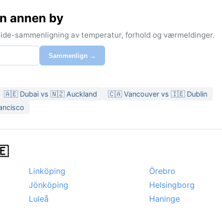
n annen by
-side-sammenligning av temperatur, forhold og værmeldinger.
Sammenlign →
🇦🇪 Dubai vs 🇳🇿 Auckland
🇨🇦 Vancouver vs 🇮🇪 Dublin
rancisco
🇪
Linköping
Örebro
Jönköping
Helsingborg
Luleå
Haninge