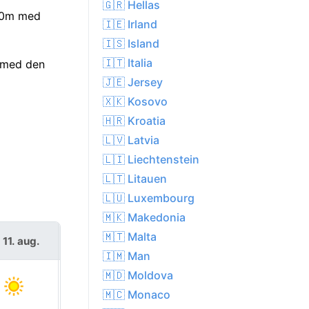
🇬🇷 Hellas
h 0m med
🇮🇪 Irland
🇮🇸 Island
🇮🇹 Italia
e med den
🇯🇪 Jersey
🇽🇰 Kosovo
🇭🇷 Kroatia
🇱🇻 Latvia
🇱🇮 Liechtenstein
🇱🇹 Litauen
🇱🇺 Luxembourg
🇲🇰 Makedonia
🇲🇹 Malta
. 11. aug.
ons. 12. aug.
🇮🇲 Man
🇲🇩 Moldova
🇲🇨 Monaco