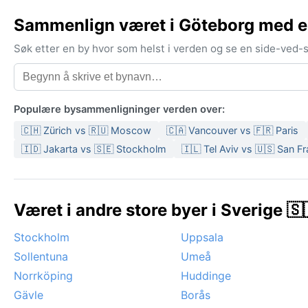
Sammenlign været i Göteborg med e
Søk etter en by hvor som helst i verden og se en side-ved
Populære bysammenligninger verden over:
🇨🇭 Zürich vs 🇷🇺 Moscow
🇨🇦 Vancouver vs 🇫🇷 Paris
🇮🇩 Jakarta vs 🇸🇪 Stockholm
🇮🇱 Tel Aviv vs 🇺🇸 San F
Været i andre store byer i Sverige 🇸
Stockholm
Uppsala
Sollentuna
Umeå
Norrköping
Huddinge
Gävle
Borås