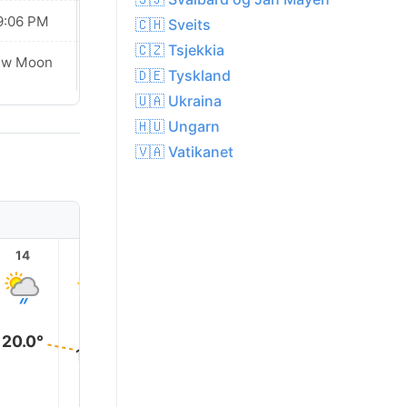
9:06 PM
09:03 PM
🇨🇭 Sveits
🇨🇿 Tsjekkia
ew Moon
New Moon
🇩🇪 Tyskland
🇺🇦 Ukraina
🇭🇺 Ungarn
🇻🇦 Vatikanet
14
15
16
17
18
19
20.0°
19.0°
18.0°
18.0°
17.0°
17.0°