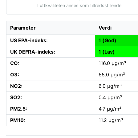
Luftkvaliteten anses som tilfredsstillende
Parameter
Verdi
US EPA-indeks:
1 (God)
UK DEFRA-indeks:
1 (Lav)
CO:
116.0 µg/m³
O3:
65.0 µg/m³
NO2:
6.0 µg/m³
SO2:
0.4 µg/m³
PM2.5:
4.7 µg/m³
PM10:
11.2 µg/m³