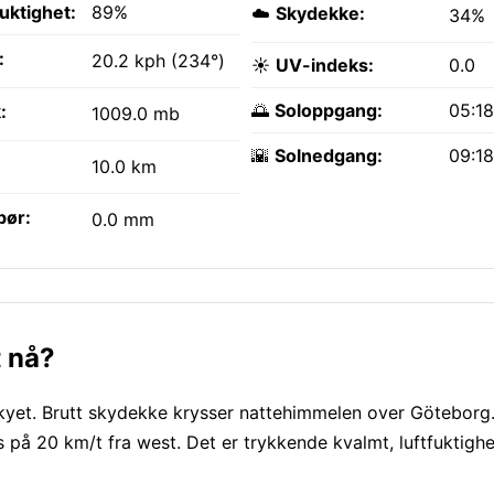
fuktighet:
89%
☁️
Skydekke:
34%
:
20.2 kph (234°)
☀️
UV-indeks:
0.0
🌅
Soloppgang:
05:1
:
1009.0 mb
🌇
Solnedgang:
09:1
10.0 km
bør:
0.0 mm
t nå?
kyet. Brutt skydekke krysser nattehimmelen over Göteborg.
is på 20 km/t fra west. Det er trykkende kvalmt, luftfuktighe