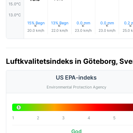
15.0°C
13.0°C
15% Regn
13% Regn
0.0 mm
0.0 mm
0.2
↑
↑
↑
↑
20.0 km/h
22.0 km/h
23.0 km/h
23.0 km/h
25.0 
Luftkvalitetsindeks in Göteborg, Sve
US EPA-indeks
Environmental Protection Agency
1
1
2
3
4
5
God