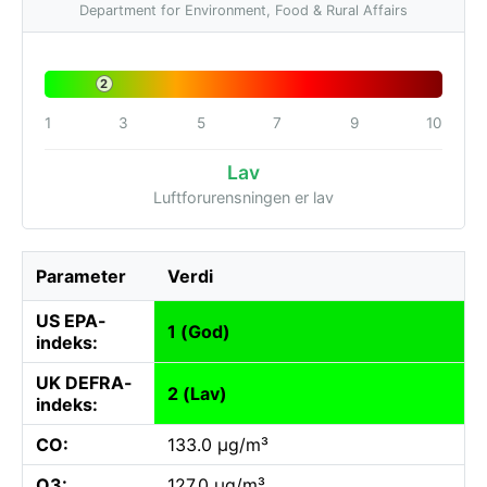
Department for Environment, Food & Rural Affairs
2
1
3
5
7
9
10
Lav
Luftforurensningen er lav
Parameter
Verdi
US EPA-
1 (God)
indeks:
UK DEFRA-
2 (Lav)
indeks:
CO:
133.0 µg/m³
O3:
127.0 µg/m³