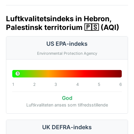
Luftkvalitetsindeks in Hebron,
Palestinsk territorium 🇵🇸 (AQI)
US EPA-indeks
Environmental Protection Agency
1
1
2
3
4
5
6
God
Luftkvaliteten anses som tilfredsstillende
UK DEFRA-indeks