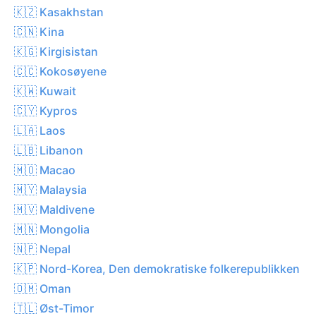
🇰🇿 Kasakhstan
🇨🇳 Kina
🇰🇬 Kirgisistan
🇨🇨 Kokosøyene
🇰🇼 Kuwait
🇨🇾 Kypros
🇱🇦 Laos
🇱🇧 Libanon
🇲🇴 Macao
🇲🇾 Malaysia
🇲🇻 Maldivene
🇲🇳 Mongolia
🇳🇵 Nepal
🇰🇵 Nord-Korea, Den demokratiske folkerepublikken
🇴🇲 Oman
🇹🇱 Øst-Timor