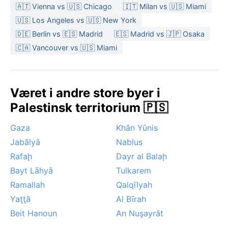
🇦🇹 Vienna vs 🇺🇸 Chicago
🇮🇹 Milan vs 🇺🇸 Miami
🇺🇸 Los Angeles vs 🇺🇸 New York
🇩🇪 Berlin vs 🇪🇸 Madrid
🇪🇸 Madrid vs 🇯🇵 Osaka
🇨🇦 Vancouver vs 🇺🇸 Miami
Været i andre store byer i
Palestinsk territorium 🇵🇸
Gaza
Khān Yūnis
Jabālyā
Nablus
Rafaḩ
Dayr al Balaḩ
Bayt Lāhyā
Tulkarem
Ramallah
Qalqīlyah
Yaţţā
Al Bīrah
Beit Hanoun
An Nuşayrāt