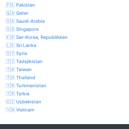
🇵🇰 Pakistan
🇶🇦 Qatar
🇸🇦 Saudi-Arabia
🇸🇬 Singapore
🇰🇷 Sør-Korea, Republikken
🇱🇰 Sri Lanka
🇸🇾 Syria
🇹🇯 Tadsjikistan
🇹🇼 Taiwan
🇹🇭 Thailand
🇹🇲 Turkmenistan
🇹🇷 Tyrkia
🇺🇿 Usbekistan
🇻🇳 Vietnam