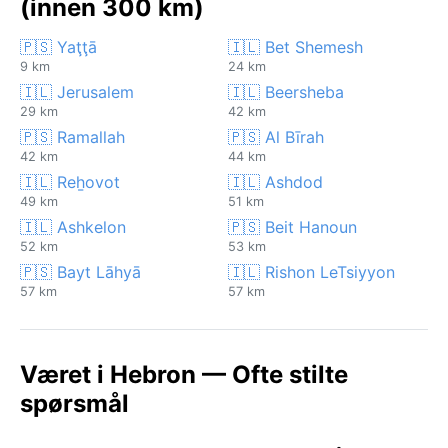
(innen 300 km)
🇵🇸 Yaţţā
🇮🇱 Bet Shemesh
9 km
24 km
🇮🇱 Jerusalem
🇮🇱 Beersheba
29 km
42 km
🇵🇸 Ramallah
🇵🇸 Al Bīrah
42 km
44 km
🇮🇱 Reẖovot
🇮🇱 Ashdod
49 km
51 km
🇮🇱 Ashkelon
🇵🇸 Beit Hanoun
52 km
53 km
🇵🇸 Bayt Lāhyā
🇮🇱 Rishon LeTsiyyon
57 km
57 km
Været i Hebron — Ofte stilte
spørsmål