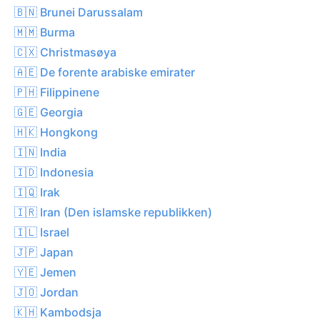
🇧🇳 Brunei Darussalam
🇲🇲 Burma
🇨🇽 Christmasøya
🇦🇪 De forente arabiske emirater
🇵🇭 Filippinene
🇬🇪 Georgia
🇭🇰 Hongkong
🇮🇳 India
🇮🇩 Indonesia
🇮🇶 Irak
🇮🇷 Iran (Den islamske republikken)
🇮🇱 Israel
🇯🇵 Japan
🇾🇪 Jemen
🇯🇴 Jordan
🇰🇭 Kambodsja