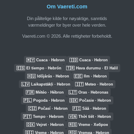
Om Vaereti.com
Din pålitelige kilde for nøyaktige, sanntids
værmeldinger for byer over hele verden.
Vaereti.com © 2026. Alle rettigheter forbeholdt.
🇲🇾
🇮🇩
Cuaca · Hebron
Cuaca · Hebron
🇪🇸
🇹🇷
El tiempo · Hebrón
Hava durumu · El Halil
🇭🇺
🇪🇪
Időjárás · Hebron
Ilm · Hebron
🇱🇻
🇮🇹
Laikapstākļi · Hebron
Meteo · Hebron
🇫🇷
🇱🇹
Météo · Hébron
Oras · Hebronas
🇵🇱
🇸🇰
Pogoda · Hebron
Počasie · Hebron
🇨🇿
🇫🇮
Počasí · Hebron
Sää · Hebron
🇵🇹
🇻🇳
Tempo · Hebrom
Thời tiết · Hebron
🇩🇰
🇷🇸
Vejret · Hebron
Vreme · Хеброн
🇸🇮
🇷🇴
Vreme · Hebron
Vremea · Hebron