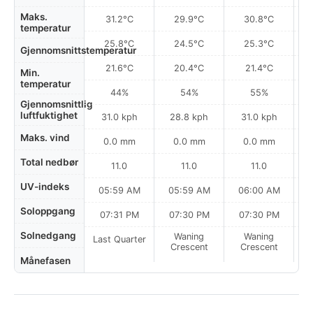
Maks.
31.2°C
29.9°C
30.8°C
temperatur
25.8°C
24.5°C
25.3°C
Gjennomsnittstemperatur
21.6°C
20.4°C
21.4°C
Min.
temperatur
44%
54%
55%
Gjennomsnittlig
luftfuktighet
31.0 kph
28.8 kph
31.0 kph
Maks. vind
0.0 mm
0.0 mm
0.0 mm
Total nedbør
11.0
11.0
11.0
UV-indeks
05:59 AM
05:59 AM
06:00 AM
Soloppgang
07:31 PM
07:30 PM
07:30 PM
Solnedgang
Waning
Waning
Last Quarter
Crescent
Crescent
Månefasen