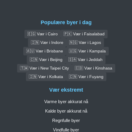
Populære byer i dag
🇪🇬 Vær i Cairo
🇵🇰 Vær i Faisalabad
🇮🇳 Vær i Indore
🇳🇬 Vær i Lagos
🇦🇺 Vær i Brisbane
🇺🇬 Vær i Kampala
🇨🇳 Vær i Beijing
🇸🇦 Vær i Jeddah
🇹🇼 Vær i New Taipei City
🇨🇩 Vær i Kinshasa
🇮🇳 Vær i Kolkata
🇨🇳 Vær i Fuyang
Vær ekstremt
Varme byer akkurat nå
Kalde byer akkurat nå
Regnfulle byer
Vindfulle byer