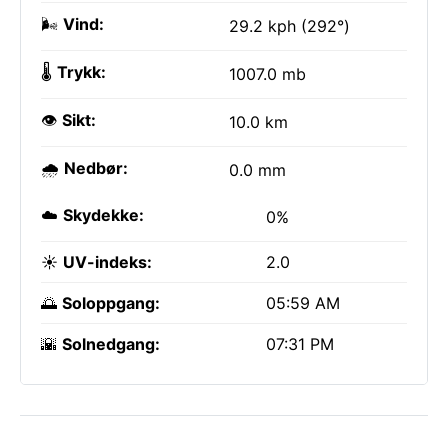
🌬️
Vind:
29.2 kph (292°)
🌡️
Trykk:
1007.0 mb
👁️
Sikt:
10.0 km
🌧️
Nedbør:
0.0 mm
☁️
Skydekke:
0%
☀️
UV-indeks:
2.0
🌅
Soloppgang:
05:59 AM
🌇
Solnedgang:
07:31 PM