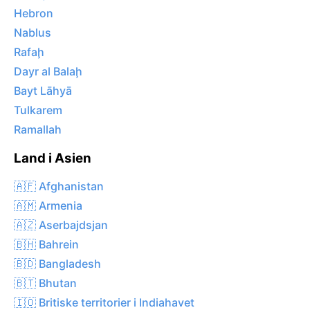
Hebron
Nablus
Rafaḩ
Dayr al Balaḩ
Bayt Lāhyā
Tulkarem
Ramallah
Land i Asien
🇦🇫 Afghanistan
🇦🇲 Armenia
🇦🇿 Aserbajdsjan
🇧🇭 Bahrein
🇧🇩 Bangladesh
🇧🇹 Bhutan
🇮🇴 Britiske territorier i Indiahavet