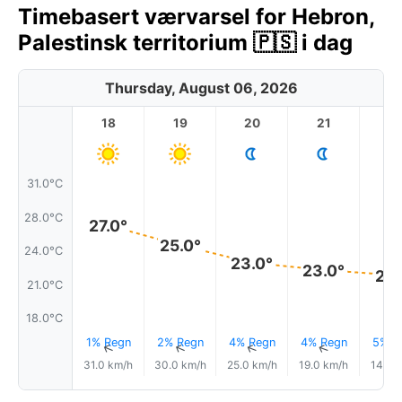
Timebasert værvarsel for Hebron,
Palestinsk territorium 🇵🇸 i dag
Thursday, August 06, 2026
18
19
20
21
2
31.0°C
28.0°C
27.0°
25.0°
24.0°C
23.0°
23.0°
22.
21.0°C
18.0°C
1% Regn
2% Regn
4% Regn
4% Regn
5% R
↑
↑
↑
↑
31.0 km/h
30.0 km/h
25.0 km/h
19.0 km/h
14.0 