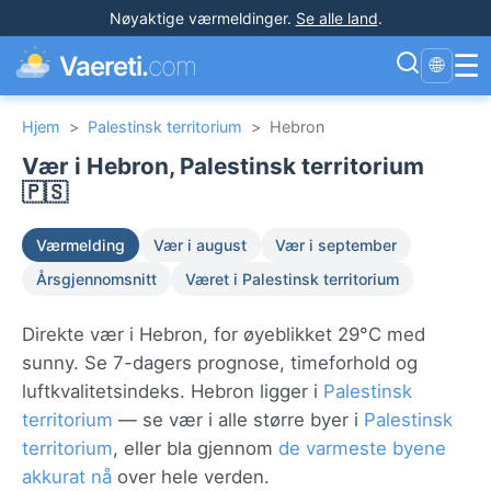
Nøyaktige værmeldinger
.
Se alle land
.
☰
Vaereti.
com
🌐
Hjem
>
Palestinsk territorium
>
Hebron
Vær i Hebron, Palestinsk territorium
🇵🇸
Værmelding
Vær i august
Vær i september
Årsgjennomsnitt
Været i Palestinsk territorium
Direkte vær i Hebron, for øyeblikket 29°C med
sunny. Se 7-dagers prognose, timeforhold og
luftkvalitetsindeks. Hebron ligger i
Palestinsk
territorium
— se vær i alle større byer i
Palestinsk
territorium
, eller bla gjennom
de varmeste byene
akkurat nå
over hele verden.