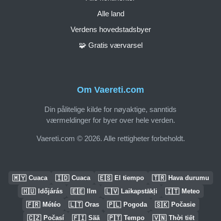
Alle land
Verdens hovedstadsbyer
🧩 Gratis værvarsel
Om Vaereti.com
Din pålitelige kilde for nøyaktige, sanntids
værmeldinger for byer over hele verden.
Vaereti.com © 2026. Alle rettigheter forbeholdt.
🇲🇾
🇮🇩
🇪🇸
🇹🇷
Cuaca
Cuaca
El tiempo
Hava durumu
🇭🇺
🇪🇪
🇱🇻
🇮🇹
Időjárás
Ilm
Laikapstākļi
Meteo
🇫🇷
🇱🇹
🇵🇱
🇸🇰
Météo
Oras
Pogoda
Počasie
🇨🇿
🇫🇮
🇵🇹
🇻🇳
Počasí
Sää
Tempo
Thời tiết