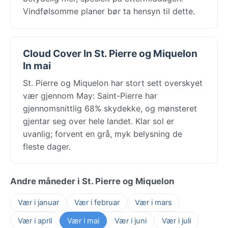
Vindfølsomme planer bør ta hensyn til dette.
Cloud Cover In St. Pierre og Miquelon
In mai
St. Pierre og Miquelon har stort sett overskyet
vær gjennom May: Saint-Pierre har
gjennomsnittlig 68% skydekke, og mønsteret
gjentar seg over hele landet. Klar sol er
uvanlig; forvent en grå, myk belysning de
fleste dager.
Andre måneder i St. Pierre og Miquelon
Vær i januar
Vær i februar
Vær i mars
Vær i april
Vær i mai
Vær i juni
Vær i juli