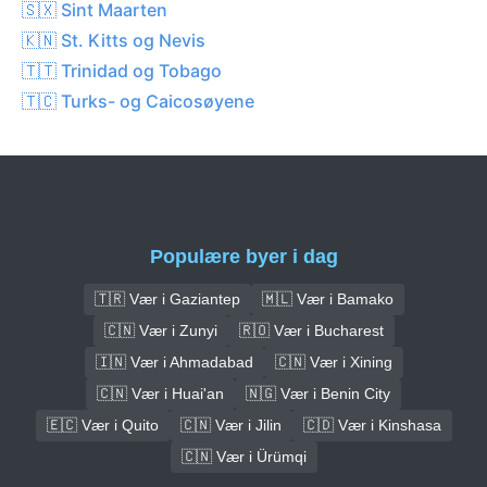
🇸🇽 Sint Maarten
🇰🇳 St. Kitts og Nevis
🇹🇹 Trinidad og Tobago
🇹🇨 Turks- og Caicosøyene
Populære byer i dag
🇹🇷 Vær i Gaziantep
🇲🇱 Vær i Bamako
🇨🇳 Vær i Zunyi
🇷🇴 Vær i Bucharest
🇮🇳 Vær i Ahmadabad
🇨🇳 Vær i Xining
🇨🇳 Vær i Huai'an
🇳🇬 Vær i Benin City
🇪🇨 Vær i Quito
🇨🇳 Vær i Jilin
🇨🇩 Vær i Kinshasa
🇨🇳 Vær i Ürümqi