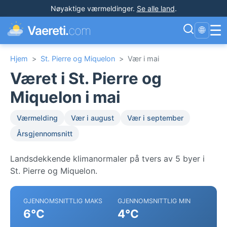
Nøyaktige værmeldinger
.
Se alle land
.
☰
Vaereti.
com
🌐
Hjem
>
St. Pierre og Miquelon
>
Vær i mai
Været i St. Pierre og
Miquelon i mai
Værmelding
Vær i august
Vær i september
Årsgjennomsnitt
Landsdekkende klimanormaler på tvers av 5 byer i
St. Pierre og Miquelon.
GJENNOMSNITTLIG MAKS
GJENNOMSNITTLIG MIN
6°C
4°C