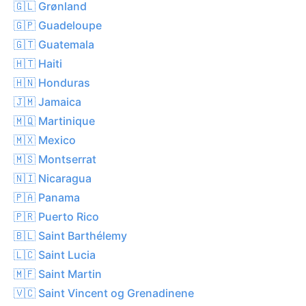
🇬🇱 Grønland
🇬🇵 Guadeloupe
🇬🇹 Guatemala
🇭🇹 Haiti
🇭🇳 Honduras
🇯🇲 Jamaica
🇲🇶 Martinique
🇲🇽 Mexico
🇲🇸 Montserrat
🇳🇮 Nicaragua
🇵🇦 Panama
🇵🇷 Puerto Rico
🇧🇱 Saint Barthélemy
🇱🇨 Saint Lucia
🇲🇫 Saint Martin
🇻🇨 Saint Vincent og Grenadinene