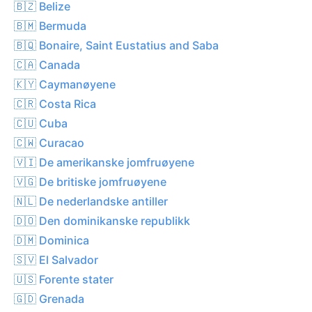
🇧🇿 Belize
🇧🇲 Bermuda
🇧🇶 Bonaire, Saint Eustatius and Saba
🇨🇦 Canada
🇰🇾 Caymanøyene
🇨🇷 Costa Rica
🇨🇺 Cuba
🇨🇼 Curacao
🇻🇮 De amerikanske jomfruøyene
🇻🇬 De britiske jomfruøyene
🇳🇱 De nederlandske antiller
🇩🇴 Den dominikanske republikk
🇩🇲 Dominica
🇸🇻 El Salvador
🇺🇸 Forente stater
🇬🇩 Grenada