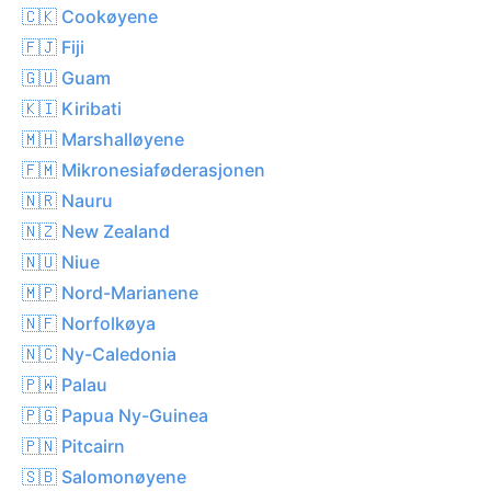
🇨🇰 Cookøyene
🇫🇯 Fiji
🇬🇺 Guam
🇰🇮 Kiribati
🇲🇭 Marshalløyene
🇫🇲 Mikronesiaføderasjonen
🇳🇷 Nauru
🇳🇿 New Zealand
🇳🇺 Niue
🇲🇵 Nord-Marianene
🇳🇫 Norfolkøya
🇳🇨 Ny-Caledonia
🇵🇼 Palau
🇵🇬 Papua Ny-Guinea
🇵🇳 Pitcairn
🇸🇧 Salomonøyene