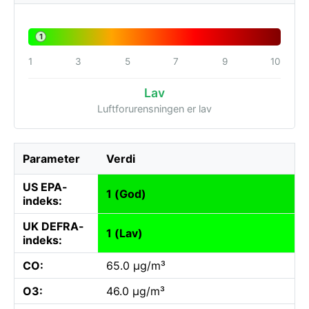
1
1
3
5
7
9
10
Lav
Luftforurensningen er lav
Parameter
Verdi
US EPA-
1 (God)
indeks:
UK DEFRA-
1 (Lav)
indeks:
CO:
65.0 µg/m³
O3:
46.0 µg/m³