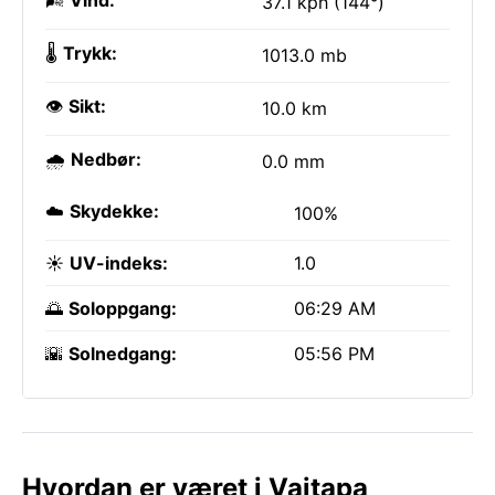
🌬️
Vind:
37.1 kph (144°)
🌡️
Trykk:
1013.0 mb
👁️
Sikt:
10.0 km
🌧️
Nedbør:
0.0 mm
☁️
Skydekke:
100%
☀️
UV-indeks:
1.0
🌅
Soloppgang:
06:29 AM
🌇
Solnedgang:
05:56 PM
Hvordan er været i Vaitapa