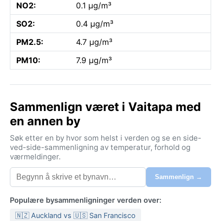
NO2:
0.1 µg/m³
SO2:
0.4 µg/m³
PM2.5:
4.7 µg/m³
PM10:
7.9 µg/m³
Sammenlign været i Vaitapa med
en annen by
Søk etter en by hvor som helst i verden og se en side-
ved-side-sammenligning av temperatur, forhold og
værmeldinger.
Sammenlign →
Populære bysammenligninger verden over:
🇳🇿 Auckland vs 🇺🇸 San Francisco