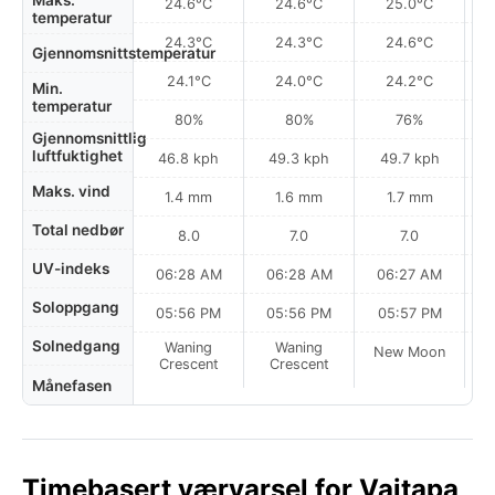
Maks.
24.6°C
24.6°C
25.0°C
temperatur
24.3°C
24.3°C
24.6°C
Gjennomsnittstemperatur
24.1°C
24.0°C
24.2°C
Min.
temperatur
80%
80%
76%
Gjennomsnittlig
luftfuktighet
46.8 kph
49.3 kph
49.7 kph
Maks. vind
1.4 mm
1.6 mm
1.7 mm
Total nedbør
8.0
7.0
7.0
UV-indeks
06:28 AM
06:28 AM
06:27 AM
Soloppgang
05:56 PM
05:56 PM
05:57 PM
Solnedgang
Waning
Waning
New Moon
N
Crescent
Crescent
Månefasen
Timebasert værvarsel for Vaitapa,