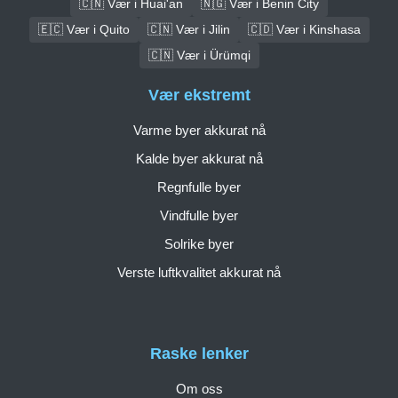
🇨🇳 Vær i Huai'an
🇳🇬 Vær i Benin City
🇪🇨 Vær i Quito
🇨🇳 Vær i Jilin
🇨🇩 Vær i Kinshasa
🇨🇳 Vær i Ürümqi
Vær ekstremt
Varme byer akkurat nå
Kalde byer akkurat nå
Regnfulle byer
Vindfulle byer
Solrike byer
Verste luftkvalitet akkurat nå
Raske lenker
Om oss