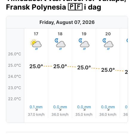
Fransk Polynesia 🇵🇫 i dag
Friday, August 07, 2026
17
18
19
20
2
26.0°C
25.0°C
25.0°
25.0°
25.0°
25.0°
24.
24.0°C
23.0°C
22.0°C
0.1 mm
0.0 mm
0.0 mm
0.0 mm
0.0
↑
↑
↑
↑
37.0 km/h
36.0 km/h
35.0 km/h
36.0 km/h
36.0 