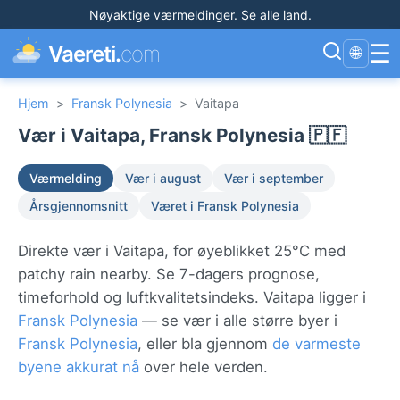
Nøyaktige værmeldinger
.
Se alle land
.
☰
Vaereti.
com
🌐
Hjem
>
Fransk Polynesia
>
Vaitapa
Vær i Vaitapa, Fransk Polynesia 🇵🇫
Værmelding
Vær i august
Vær i september
Årsgjennomsnitt
Været i Fransk Polynesia
Direkte vær i Vaitapa, for øyeblikket 25°C med
patchy rain nearby. Se 7-dagers prognose,
timeforhold og luftkvalitetsindeks. Vaitapa ligger i
Fransk Polynesia
— se vær i alle større byer i
Fransk Polynesia
, eller bla gjennom
de varmeste
byene akkurat nå
over hele verden.