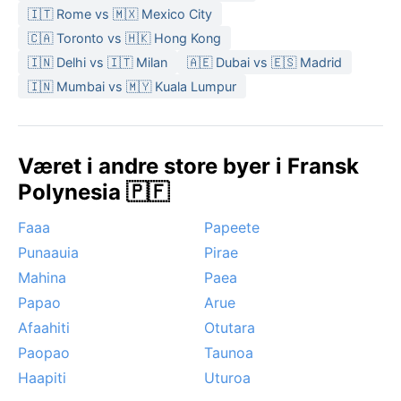
🇮🇹 Rome vs 🇲🇽 Mexico City
🇨🇦 Toronto vs 🇭🇰 Hong Kong
🇮🇳 Delhi vs 🇮🇹 Milan
🇦🇪 Dubai vs 🇪🇸 Madrid
🇮🇳 Mumbai vs 🇲🇾 Kuala Lumpur
Været i andre store byer i Fransk
Polynesia 🇵🇫
Faaa
Papeete
Punaauia
Pirae
Mahina
Paea
Papao
Arue
Afaahiti
Otutara
Paopao
Taunoa
Haapiti
Uturoa