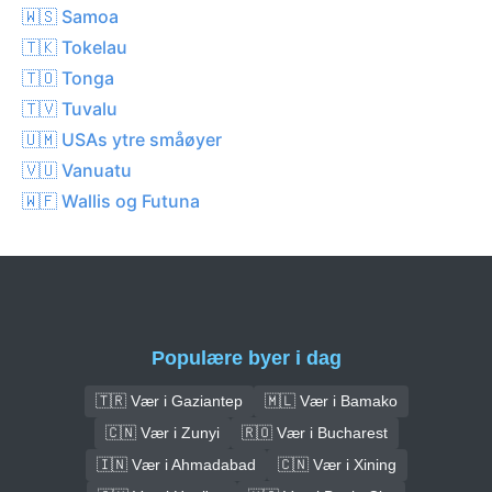
🇼🇸 Samoa
🇹🇰 Tokelau
🇹🇴 Tonga
🇹🇻 Tuvalu
🇺🇲 USAs ytre småøyer
🇻🇺 Vanuatu
🇼🇫 Wallis og Futuna
Populære byer i dag
🇹🇷 Vær i Gaziantep
🇲🇱 Vær i Bamako
🇨🇳 Vær i Zunyi
🇷🇴 Vær i Bucharest
🇮🇳 Vær i Ahmadabad
🇨🇳 Vær i Xining