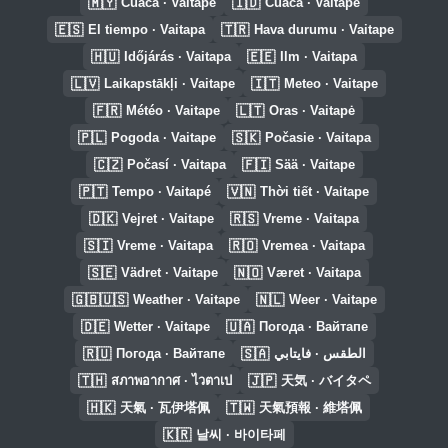
🇲🇾
🇮🇩
Cuaca · Vaitape
Cuaca · Vaitape
🇪🇸
🇹🇷
El tiempo · Vaitapa
Hava durumu · Vaitape
🇭🇺
🇪🇪
Időjárás · Vaitapa
Ilm · Vaitapa
🇱🇻
🇮🇹
Laikapstākļi · Vaitape
Meteo · Vaitape
🇫🇷
🇱🇹
Météo · Vaitape
Oras · Vaitapė
🇵🇱
🇸🇰
Pogoda · Vaitape
Počasie · Vaitapa
🇨🇿
🇫🇮
Počasí · Vaitapa
Sää · Vaitape
🇵🇹
🇻🇳
Tempo · Vaitapé
Thời tiết · Vaitape
🇩🇰
🇷🇸
Vejret · Vaitape
Vreme · Vaitapa
🇸🇮
🇷🇴
Vreme · Vaitapa
Vremea · Vaitapa
🇸🇪
🇳🇴
Vädret · Vaitape
Været · Vaitapa
🇬🇧🇺🇸
🇳🇱
Weather · Vaitape
Weer · Vaitape
🇩🇪
🇺🇦
Wetter · Vaitape
Погода · Вайтапе
🇷🇺
🇸🇦
Погода · Вайтапе
الطقس · فايتابي
🇹🇭
🇯🇵
สภาพอากาศ · ไวตาเป
天気 · バイタペ
🇭🇰
🇹🇼
天氣 · 瓦伊塔佩
天氣預報 · 維塔佩
🇰🇷
날씨 · 바이타페