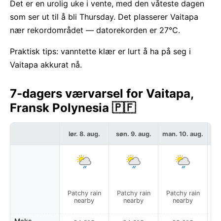
Det er en urolig uke i vente, med den våteste dagen
som ser ut til å bli Thursday. Det plasserer Vaitapa
nær rekordområdet — datorekorden er 27°C.
Praktisk tips: vanntette klær er lurt å ha på seg i
Vaitapa akkurat nå.
7-dagers værvarsel for Vaitapa,
Fransk Polynesia 🇵🇫
lør. 8. aug.
søn. 9. aug.
man. 10. aug.
ti
Patchy rain
Patchy rain
Patchy rain
P
nearby
nearby
nearby