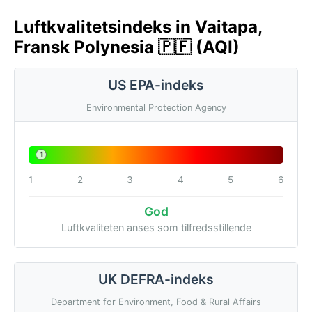
Luftkvalitetsindeks in Vaitapa,
Fransk Polynesia 🇵🇫 (AQI)
US EPA-indeks
Environmental Protection Agency
1
1
2
3
4
5
6
God
Luftkvaliteten anses som tilfredsstillende
UK DEFRA-indeks
Department for Environment, Food & Rural Affairs