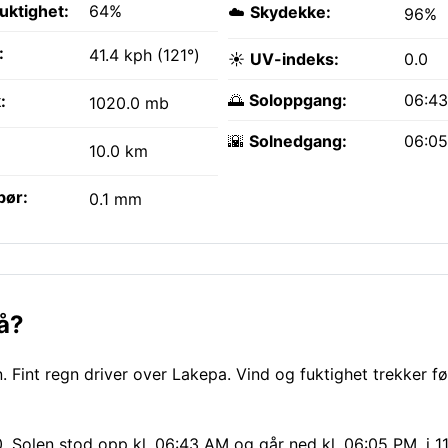
fuktighet:
64%
☁️
Skydekke:
96%
:
41.4 kph (121°)
☀️
UV-indeks:
0.0
🌅
Soloppgang:
06:4
:
1020.0 mb
🌇
Solnedgang:
06:0
10.0 km
bør:
0.1 mm
å?
 Fint regn driver over Lakepa. Vind og fuktighet trekker fø
. Solen stod opp kl. 06:43 AM og går ned kl. 06:05 PM, i 1