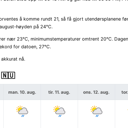
rventes å komme rundt 21, så få gjort utendørsplanene før
e august-høyden på 24°C.
rer nær 23°C, minimumstemperaturer omtrent 20°C. Dage
kord for datoen, 27°C.
 akkurat nå.
 🇳🇺
man. 10. aug.
tir. 11. aug.
ons. 12. aug.
tor