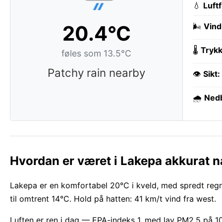
💧
Luft
20.4°C
🌬️
Vind
🌡️
Trykk
føles som 13.5°C
Patchy rain nearby
👁️
Sikt:
🌧️
Ned
Hvordan er været i Lakepa akkurat n
Lakepa er en komfortabel 20°C i kveld, med spredt regn.
til omtrent 14°C. Hold på hatten: 41 km/t vind fra west.
Luften er ren i dag — EPA-indeks 1, med lav PM2.5 på 10