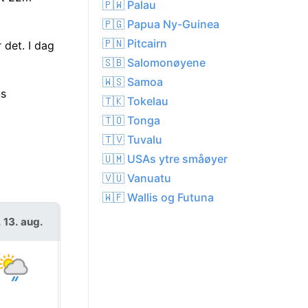
🇵🇼 Palau
🇵🇬 Papua Ny-Guinea
🇵🇳 Pitcairn
 det. I dag
🇸🇧 Salomonøyene
🇼🇸 Samoa
ns
🇹🇰 Tokelau
🇹🇴 Tonga
🇹🇻 Tuvalu
🇺🇲 USAs ytre småøyer
🇻🇺 Vanuatu
🇼🇫 Wallis og Futuna
. 13. aug.
fre. 14. aug.