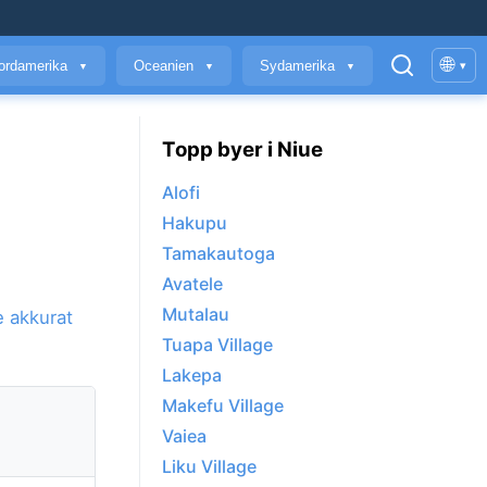
🌐
ordamerika
Oceanien
Sydamerika
▾
▼
▼
▼
Topp byer i Niue
Alofi
Hakupu
Tamakautoga
Avatele
Mutalau
 akkurat
Tuapa Village
Lakepa
Makefu Village
Vaiea
Liku Village