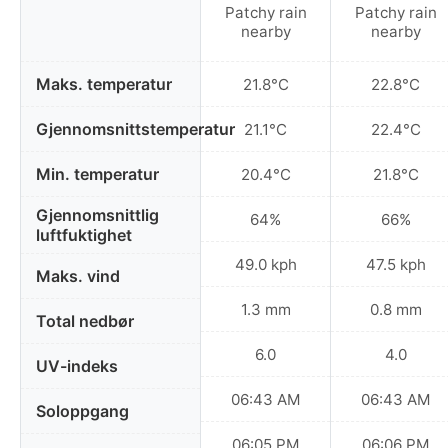
Patchy rain
Patchy rain
nearby
nearby
Maks. temperatur
21.8°C
22.8°C
Gjennomsnittstemperatur
21.1°C
22.4°C
Min. temperatur
20.4°C
21.8°C
Gjennomsnittlig
64%
66%
luftfuktighet
49.0 kph
47.5 kph
Maks. vind
1.3 mm
0.8 mm
Total nedbør
6.0
4.0
UV-indeks
06:43 AM
06:43 AM
Soloppgang
06:05 PM
06:06 PM