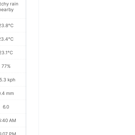
tchy rain
Patchy rain
nearby
nearby
23.8°C
23.7°C
23.4°C
23.4°C
23.1°C
23.1°C
77%
80%
5.3 kph
37.4 kph
0.4 mm
2.6 mm
6.0
6.0
6:40 AM
06:40 AM
6:07 PM
06:07 PM