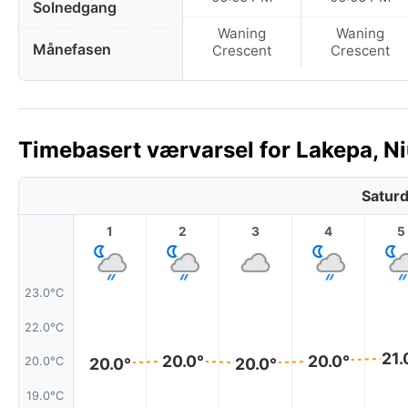
Solnedgang
Waning
Waning
Månefasen
Crescent
Crescent
Timebasert værvarsel for Lakepa, Ni
Saturd
1
2
3
4
5
23.0°C
22.0°C
21.
20.0°
20.0°
20.0°C
20.0°
20.0°
19.0°C