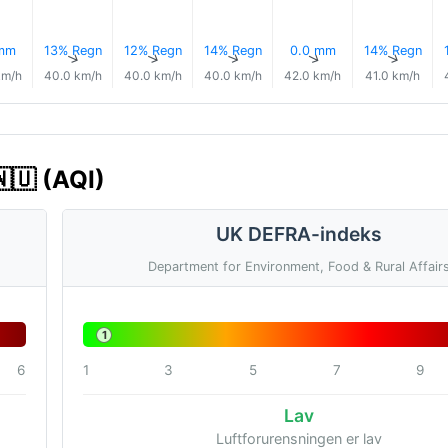
 mm
13% Regn
12% Regn
14% Regn
0.0 mm
14% Regn
↑
↑
↑
↑
↑
↑
km/h
40.0 km/h
40.0 km/h
40.0 km/h
42.0 km/h
41.0 km/h
🇳🇺 (AQI)
UK DEFRA-indeks
Department for Environment, Food & Rural Affair
1
6
1
3
5
7
9
Lav
Luftforurensningen er lav