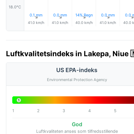
18.0°C
0.1 mm
0.0 mm
14% Regn
0.0 mm
0.0
↑
↑
↑
↑
41.0 km/h
41.0 km/h
40.0 km/h
41.0 km/h
40.0 
Luftkvalitetsindeks in Lakepa, Niue 
US EPA-indeks
Environmental Protection Agency
1
1
2
3
4
5
God
Luftkvaliteten anses som tilfredsstillende