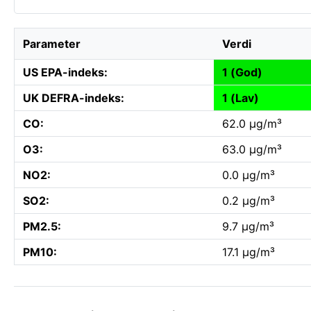
Parameter
Verdi
US EPA-indeks:
1 (God)
UK DEFRA-indeks:
1 (Lav)
CO:
62.0 µg/m³
O3:
63.0 µg/m³
NO2:
0.0 µg/m³
SO2:
0.2 µg/m³
PM2.5:
9.7 µg/m³
PM10:
17.1 µg/m³