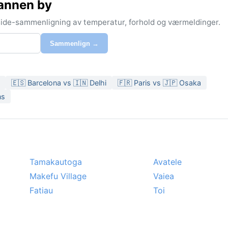
annen by
-side-sammenligning av temperatur, forhold og værmeldinger.
Sammenlign →
🇪🇸 Barcelona vs 🇮🇳 Delhi
🇫🇷 Paris vs 🇯🇵 Osaka
ns
Tamakautoga
Avatele
Makefu Village
Vaiea
Fatiau
Toi