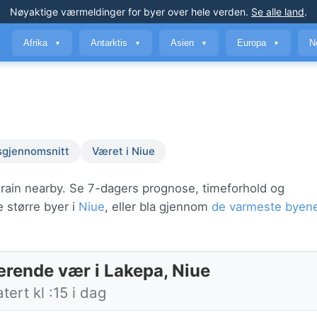
Nøyaktige værmeldinger
for byer over hele verden
.
Se alle land
.
Afrika
Antarktis
Asien
Europa
N
▼
▼
▼
▼
sgjennomsnitt
Været i Niue
 rain nearby. Se 7-dagers prognose, timeforhold og
e større byer i
Niue
, eller bla gjennom
de varmeste byene
rende vær i Lakepa, Niue
ert kl :15 i dag