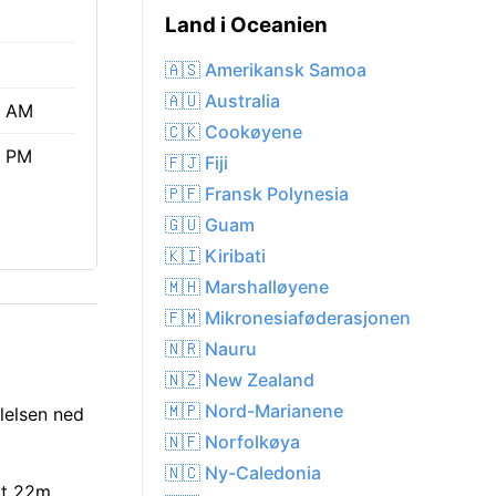
Land i Oceanien
🇦🇸 Amerikansk Samoa
🇦🇺 Australia
3 AM
🇨🇰 Cookøyene
5 PM
🇫🇯 Fiji
🇵🇫 Fransk Polynesia
🇬🇺 Guam
🇰🇮 Kiribati
🇲🇭 Marshalløyene
🇫🇲 Mikronesiaføderasjonen
🇳🇷 Nauru
🇳🇿 New Zealand
🇲🇵 Nord-Marianene
lelsen ned
🇳🇫 Norfolkøya
🇳🇨 Ny-Caledonia
1t 22m