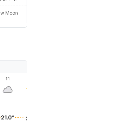
Waxing
ew Moon
Crescent
11
12
13
14
15
16
22.0°
21.0°
21.0°
21.0°
21.0°
21.0°