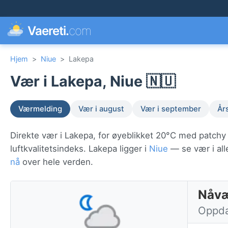
Vaereti.
com
Hjem
>
Niue
>
Lakepa
Vær i Lakepa, Niue 🇳🇺
Værmelding
Vær i august
Vær i september
År
Direkte vær i Lakepa, for øyeblikket 20°C med patchy
luftkvalitetsindeks. Lakepa ligger i
Niue
— se vær i all
nå
over hele verden.
Nåvæ
Oppdat