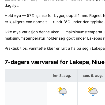
dagslys.
Hold øye — 57% sjanse for byger, opptil 1 mm. Regnet fo
er kjøligere enn normalt — rundt 3°C under den typisk
Ikke mye variasjon denne uken — maksimumstemperatu
maksimumstemperatur holder seg godt under Lakepas re
Praktisk tips: vanntette klær er lurt å ha på seg i Lakepa
7-dagers værvarsel for Lakepa, Niue
lør. 8. aug.
søn. 9. aug.