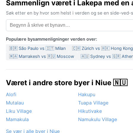
Sammenlign været i Lakepa med en 
Søk etter en by hvor som helst i verden og se en side-ved
Populære bysammenligninger verden over:
🇧🇷 São Paulo vs 🇮🇹 Milan
🇨🇭 Zürich vs 🇭🇰 Hong Kong
🇲🇦 Marrakesh vs 🇷🇺 Moscow
🇦🇺 Sydney vs 🇬🇷 Athe
Været i andre store byer i Niue 🇳🇺
Alofi
Hakupu
Mutalau
Tuapa Village
Liku Village
Hikutivake
Mamakula
Namukulu Village
Se vær i alle byer i Niue