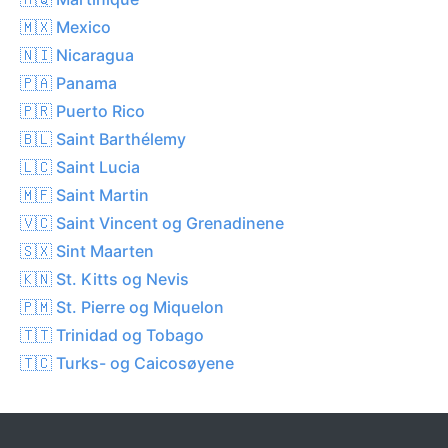
🇲🇽 Mexico
🇳🇮 Nicaragua
🇵🇦 Panama
🇵🇷 Puerto Rico
🇧🇱 Saint Barthélemy
🇱🇨 Saint Lucia
🇲🇫 Saint Martin
🇻🇨 Saint Vincent og Grenadinene
🇸🇽 Sint Maarten
🇰🇳 St. Kitts og Nevis
🇵🇲 St. Pierre og Miquelon
🇹🇹 Trinidad og Tobago
🇹🇨 Turks- og Caicosøyene