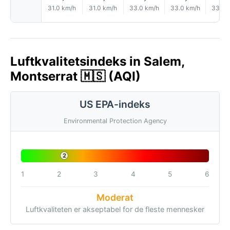
31.0 km/h
31.0 km/h
33.0 km/h
33.0 km/h
33.0 
Luftkvalitetsindeks in Salem,
Montserrat 🇲🇸 (AQI)
US EPA-indeks
Environmental Protection Agency
2
1
2
3
4
5
6
Moderat
Luftkvaliteten er akseptabel for de fleste mennesker