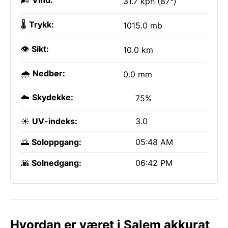
🌬️
Vind:
31.7 kph (87°)
🌡️
Trykk:
1015.0 mb
👁️
Sikt:
10.0 km
🌧️
Nedbør:
0.0 mm
☁️
Skydekke:
75%
☀️
UV-indeks:
3.0
🌅
Soloppgang:
05:48 AM
🌇
Solnedgang:
06:42 PM
Hvordan er været i Salem akkurat