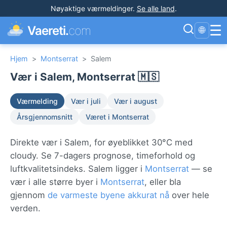
Nøyaktige værmeldinger
.
Se alle land
.
☰
Vaereti.
com
🌐
Hjem
>
Montserrat
>
Salem
Vær i Salem, Montserrat 🇲🇸
Værmelding
Vær i juli
Vær i august
Årsgjennomsnitt
Været i Montserrat
Direkte vær i Salem, for øyeblikket 30°C med
cloudy. Se 7-dagers prognose, timeforhold og
luftkvalitetsindeks. Salem ligger i
Montserrat
— se
vær i alle større byer i
Montserrat
, eller bla
gjennom
de varmeste byene akkurat nå
over hele
verden.