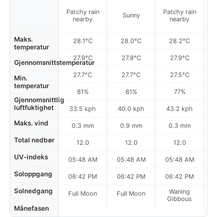
Patchy rain
Patchy rain
P
Sunny
nearby
nearby
Maks.
28.1°C
28.0°C
28.2°C
temperatur
27.9°C
27.8°C
27.9°C
Gjennomsnittstemperatur
27.7°C
27.7°C
27.5°C
Min.
temperatur
81%
81%
77%
Gjennomsnittlig
luftfuktighet
33.5 kph
40.0 kph
43.2 kph
Maks. vind
0.3 mm
0.9 mm
0.3 mm
Total nedbør
12.0
12.0
12.0
UV-indeks
05:48 AM
05:48 AM
05:48 AM
0
Soloppgang
06:42 PM
06:42 PM
06:42 PM
Solnedgang
Waning
Full Moon
Full Moon
Gibbous
Månefasen