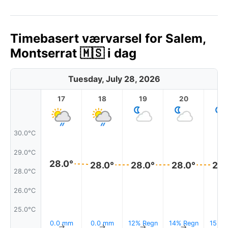
Timebasert værvarsel for Salem,
Montserrat 🇲🇸 i dag
Tuesday, July 28, 2026
17
18
19
20
2
30.0°C
29.0°C
28.0°
28.0°
28.0°
28.0°
28.
28.0°C
26.0°C
25.0°C
0.0 mm
0.0 mm
12% Regn
14% Regn
15% R
↑
↑
↑
↑