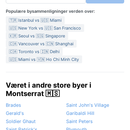
Populære bysammenligninger verden over:
🇹🇷 Istanbul vs 🇺🇸 Miami
🇺🇸 New York vs 🇺🇸 San Francisco
🇰🇷 Seoul vs 🇸🇬 Singapore
🇨🇦 Vancouver vs 🇨🇳 Shanghai
🇨🇦 Toronto vs 🇮🇳 Delhi
🇺🇸 Miami vs 🇻🇳 Ho Chi Minh City
Været i andre store byer i
Montserrat 🇲🇸
Brades
Saint John's Village
Gerald's
Garibaldi Hill
Soldier Ghaut
Saint Peters
Saint Patrick's
Plymouth