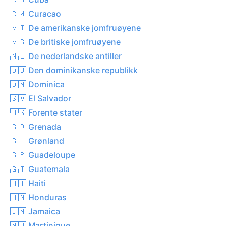
🇨🇼 Curacao
🇻🇮 De amerikanske jomfruøyene
🇻🇬 De britiske jomfruøyene
🇳🇱 De nederlandske antiller
🇩🇴 Den dominikanske republikk
🇩🇲 Dominica
🇸🇻 El Salvador
🇺🇸 Forente stater
🇬🇩 Grenada
🇬🇱 Grønland
🇬🇵 Guadeloupe
🇬🇹 Guatemala
🇭🇹 Haiti
🇭🇳 Honduras
🇯🇲 Jamaica
🇲🇶 Martinique