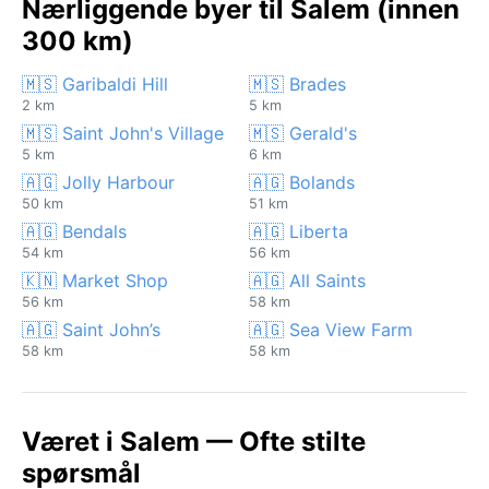
Nærliggende byer til Salem (innen
300 km)
🇲🇸 Garibaldi Hill
🇲🇸 Brades
2 km
5 km
🇲🇸 Saint John's Village
🇲🇸 Gerald's
5 km
6 km
🇦🇬 Jolly Harbour
🇦🇬 Bolands
50 km
51 km
🇦🇬 Bendals
🇦🇬 Liberta
54 km
56 km
🇰🇳 Market Shop
🇦🇬 All Saints
56 km
58 km
🇦🇬 Saint John’s
🇦🇬 Sea View Farm
58 km
58 km
Været i Salem — Ofte stilte
spørsmål