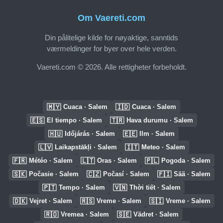
Om Vaereti.com
Din pålitelige kilde for nøyaktige, sanntids
værmeldinger for byer over hele verden.
Vaereti.com © 2026. Alle rettigheter forbeholdt.
🇲🇾
🇮🇩
Cuaca · Salem
Cuaca · Salem
🇪🇸
🇹🇷
El tiempo · Salem
Hava durumu · Salem
🇭🇺
🇪🇪
Időjárás · Salem
Ilm · Salem
🇱🇻
🇮🇹
Laikapstākļi · Salem
Meteo · Salem
🇫🇷
🇱🇹
🇵🇱
Météo · Salem
Oras · Salem
Pogoda · Salem
🇸🇰
🇨🇿
🇫🇮
Počasie · Salem
Počasí · Salem
Sää · Salem
🇵🇹
🇻🇳
Tempo · Salem
Thời tiết · Salem
🇩🇰
🇷🇸
🇸🇮
Vejret · Salem
Vreme · Salem
Vreme · Salem
🇷🇴
🇸🇪
Vremea · Salem
Vädret · Salem