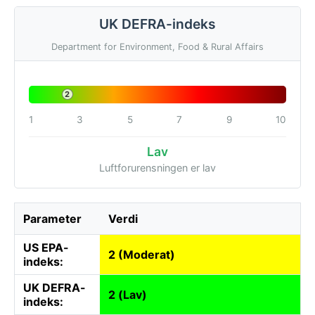
UK DEFRA-indeks
Department for Environment, Food & Rural Affairs
2
1
3
5
7
9
10
Lav
Luftforurensningen er lav
Parameter
Verdi
US EPA-
2 (Moderat)
indeks:
UK DEFRA-
2 (Lav)
indeks: