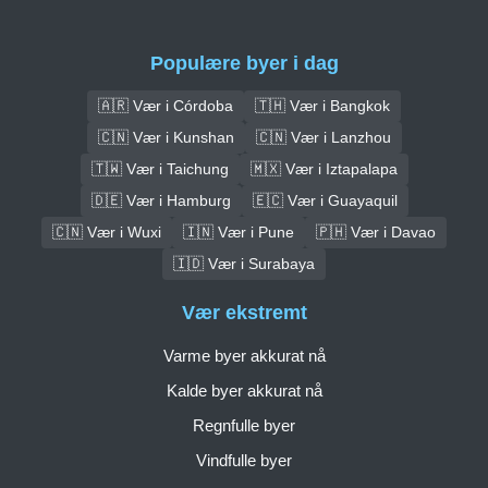
Populære byer i dag
🇦🇷 Vær i Córdoba
🇹🇭 Vær i Bangkok
🇨🇳 Vær i Kunshan
🇨🇳 Vær i Lanzhou
🇹🇼 Vær i Taichung
🇲🇽 Vær i Iztapalapa
🇩🇪 Vær i Hamburg
🇪🇨 Vær i Guayaquil
🇨🇳 Vær i Wuxi
🇮🇳 Vær i Pune
🇵🇭 Vær i Davao
🇮🇩 Vær i Surabaya
Vær ekstremt
Varme byer akkurat nå
Kalde byer akkurat nå
Regnfulle byer
Vindfulle byer