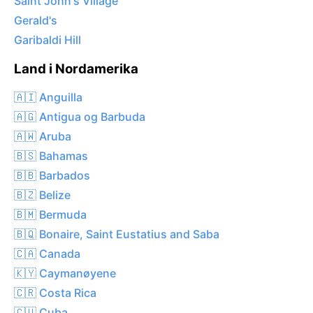
Saint John's Village
Gerald's
Garibaldi Hill
Land i Nordamerika
🇦🇮 Anguilla
🇦🇬 Antigua og Barbuda
🇦🇼 Aruba
🇧🇸 Bahamas
🇧🇧 Barbados
🇧🇿 Belize
🇧🇲 Bermuda
🇧🇶 Bonaire, Saint Eustatius and Saba
🇨🇦 Canada
🇰🇾 Caymanøyene
🇨🇷 Costa Rica
🇨🇺 Cuba