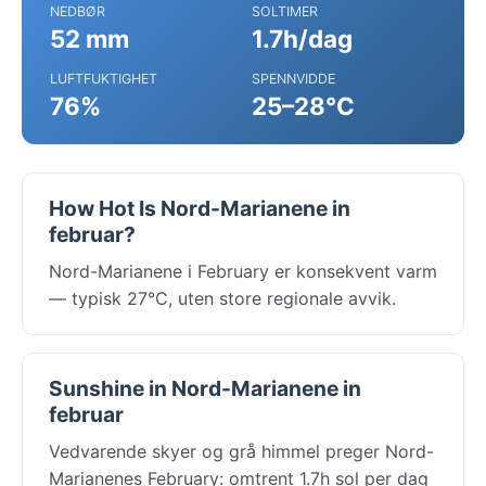
NEDBØR
SOLTIMER
52 mm
1.7h/dag
LUFTFUKTIGHET
SPENNVIDDE
76%
25–28°C
How Hot Is Nord-Marianene in
februar?
Nord-Marianene i February er konsekvent varm
— typisk 27°C, uten store regionale avvik.
Sunshine in Nord-Marianene in
februar
Vedvarende skyer og grå himmel preger Nord-
Marianenes February: omtrent 1.7h sol per dag