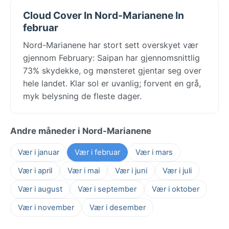
Cloud Cover In Nord-Marianene In
februar
Nord-Marianene har stort sett overskyet vær
gjennom February: Saipan har gjennomsnittlig
73% skydekke, og mønsteret gjentar seg over
hele landet. Klar sol er uvanlig; forvent en grå,
myk belysning de fleste dager.
Andre måneder i Nord-Marianene
Vær i januar
Vær i februar
Vær i mars
Vær i april
Vær i mai
Vær i juni
Vær i juli
Vær i august
Vær i september
Vær i oktober
Vær i november
Vær i desember