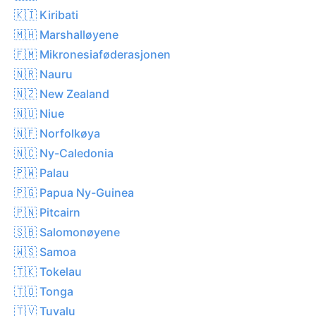
🇰🇮 Kiribati
🇲🇭 Marshalløyene
🇫🇲 Mikronesiaføderasjonen
🇳🇷 Nauru
🇳🇿 New Zealand
🇳🇺 Niue
🇳🇫 Norfolkøya
🇳🇨 Ny-Caledonia
🇵🇼 Palau
🇵🇬 Papua Ny-Guinea
🇵🇳 Pitcairn
🇸🇧 Salomonøyene
🇼🇸 Samoa
🇹🇰 Tokelau
🇹🇴 Tonga
🇹🇻 Tuvalu