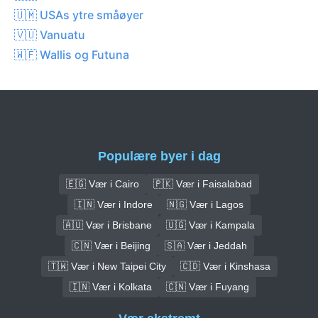
🇺🇲 USAs ytre småøyer
🇻🇺 Vanuatu
🇼🇫 Wallis og Futuna
Populære byer i dag
🇪🇬 Vær i Cairo
🇵🇰 Vær i Faisalabad
🇮🇳 Vær i Indore
🇳🇬 Vær i Lagos
🇦🇺 Vær i Brisbane
🇺🇬 Vær i Kampala
🇨🇳 Vær i Beijing
🇸🇦 Vær i Jeddah
🇹🇼 Vær i New Taipei City
🇨🇩 Vær i Kinshasa
🇮🇳 Vær i Kolkata
🇨🇳 Vær i Fuyang