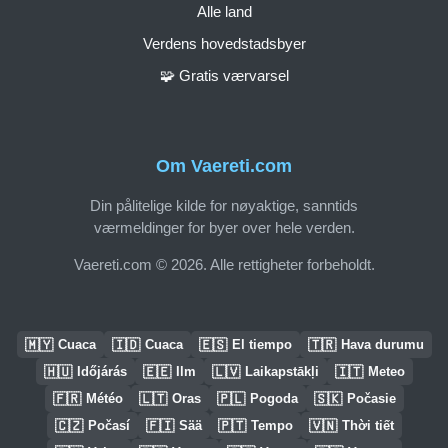
Alle land
Verdens hovedstadsbyer
🧩 Gratis værvarsel
Om Vaereti.com
Din pålitelige kilde for nøyaktige, sanntids
værmeldinger for byer over hele verden.
Vaereti.com © 2026. Alle rettigheter forbeholdt.
🇲🇾
🇮🇩
🇪🇸
🇹🇷
Cuaca
Cuaca
El tiempo
Hava durumu
🇭🇺
🇪🇪
🇱🇻
🇮🇹
Időjárás
Ilm
Laikapstākļi
Meteo
🇫🇷
🇱🇹
🇵🇱
🇸🇰
Météo
Oras
Pogoda
Počasie
🇨🇿
🇫🇮
🇵🇹
🇻🇳
Počasí
Sää
Tempo
Thời tiết