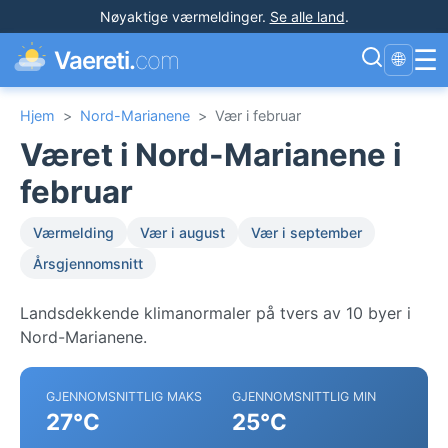
Nøyaktige værmeldinger
.
Se alle land
.
☰
Vaereti.
com
🌐
Hjem
>
Nord-Marianene
>
Vær i februar
Været i Nord-Marianene i
februar
Værmelding
Vær i august
Vær i september
Årsgjennomsnitt
Landsdekkende klimanormaler på tvers av 10 byer i
Nord-Marianene.
GJENNOMSNITTLIG MAKS
GJENNOMSNITTLIG MIN
27°C
25°C