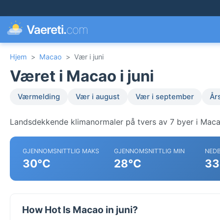
Vaereti.
com
Hjem
>
Macao
>
Vær i juni
Været i Macao i juni
Værmelding
Vær i august
Vær i september
År
Landsdekkende klimanormaler på tvers av 7 byer i Maca
GJENNOMSNITTLIG MAKS
GJENNOMSNITTLIG MIN
NED
30°C
28°C
33
How Hot Is Macao in juni?