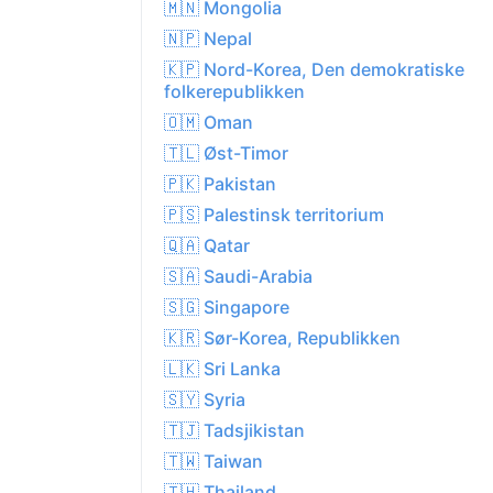
🇲🇳 Mongolia
🇳🇵 Nepal
🇰🇵 Nord-Korea, Den demokratiske
folkerepublikken
🇴🇲 Oman
🇹🇱 Øst-Timor
🇵🇰 Pakistan
🇵🇸 Palestinsk territorium
🇶🇦 Qatar
🇸🇦 Saudi-Arabia
🇸🇬 Singapore
🇰🇷 Sør-Korea, Republikken
🇱🇰 Sri Lanka
🇸🇾 Syria
🇹🇯 Tadsjikistan
🇹🇼 Taiwan
🇹🇭 Thailand