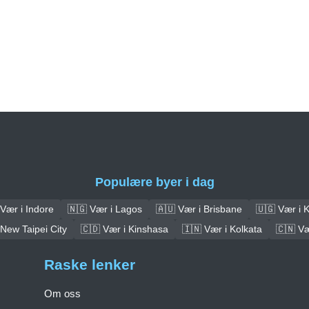
Populære byer i dag
Vær i Indore
🇳🇬 Vær i Lagos
🇦🇺 Vær i Brisbane
🇺🇬 Vær i 
 New Taipei City
🇨🇩 Vær i Kinshasa
🇮🇳 Vær i Kolkata
🇨🇳 V
Raske lenker
Om oss