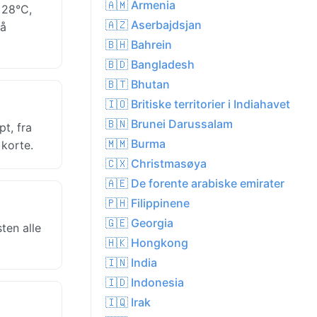
🇦🇲 Armenia
 28°C,
🇦🇿 Aserbajdsjan
så
🇧🇭 Bahrein
🇧🇩 Bangladesh
🇧🇹 Bhutan
🇮🇴 Britiske territorier i Indiahavet
🇧🇳 Brunei Darussalam
t, fra
🇲🇲 Burma
 korte.
🇨🇽 Christmasøya
🇦🇪 De forente arabiske emirater
🇵🇭 Filippinene
🇬🇪 Georgia
ten alle
🇭🇰 Hongkong
🇮🇳 India
🇮🇩 Indonesia
🇮🇶 Irak