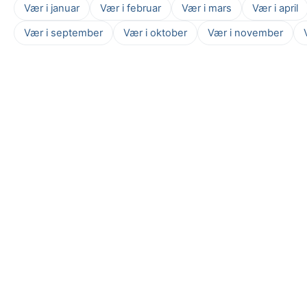
Vær i januar
Vær i februar
Vær i mars
Vær i april
Vær i september
Vær i oktober
Vær i november