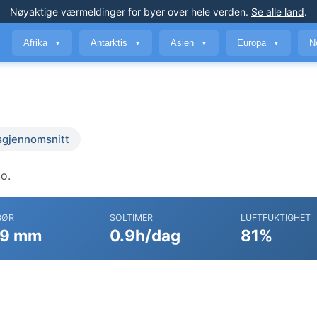
Nøyaktige værmeldinger
for byer over hele verden
.
Se alle land
.
Afrika
Antarktis
Asien
Europa
N
▼
▼
▼
▼
sgjennomsnitt
o.
BØR
SOLTIMER
LUFTFUKTIGHET
9 mm
0.9h/dag
81%