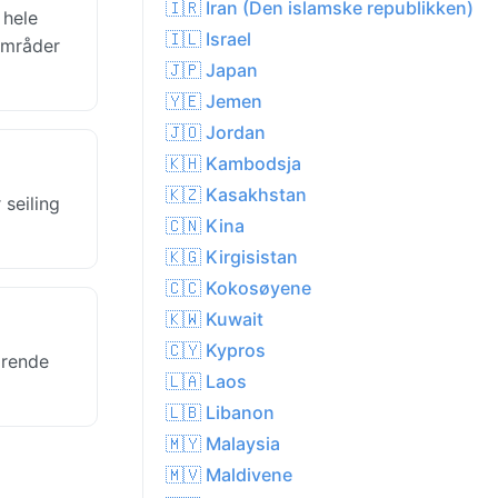
🇮🇷 Iran (Den islamske republikken)
 hele
🇮🇱 Israel
 områder
🇯🇵 Japan
🇾🇪 Jemen
🇯🇴 Jordan
🇰🇭 Kambodsja
🇰🇿 Kasakhstan
 seiling
🇨🇳 Kina
🇰🇬 Kirgisistan
🇨🇨 Kokosøyene
🇰🇼 Kuwait
🇨🇾 Kypros
arende
🇱🇦 Laos
🇱🇧 Libanon
🇲🇾 Malaysia
🇲🇻 Maldivene