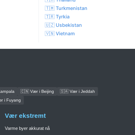
🇹🇲 Turkmenistan
🇹🇷 Tyrkia
🇺🇿 Usbekistan
🇻🇳 Vietnam
Kampala
🇨🇳 Vær i Beijing
🇸🇦 Vær i Jeddah
ær i Fuyang
Vær ekstremt
Varme byer akkurat nå