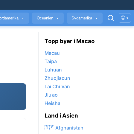
🌐
ordamerika
Oceanien
Sydamerika
▾
▼
▼
▼
Topp byer i Macao
Macau
Taipa
Luhuan
Zhuojiacun
Lai Chi Van
Jiu’ao
Heisha
Land i Asien
🇦🇫 Afghanistan