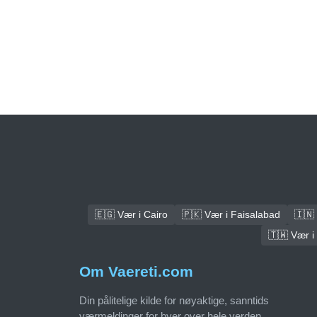
🇪🇬 Vær i Cairo
🇵🇰 Vær i Faisalabad
🇮🇳 
🇹🇼 Vær i
Om Vaereti.com
Din pålitelige kilde for nøyaktige, sanntids
værmeldinger for byer over hele verden.