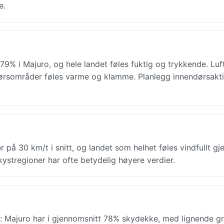
e.
 79% i Majuro, og hele landet føles fuktig og trykkende. Luf
dørsområder føles varme og klamme. Planlegg innendørsaktiv
r på 30 km/t i snitt, og landet som helhet føles vindfullt g
kystregioner har ofte betydelig høyere verdier.
: Majuro har i gjennomsnitt 78% skydekke, med lignende g