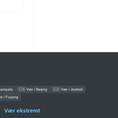
Kampala
🇨🇳 Vær i Beijing
🇸🇦 Vær i Jeddah
ær i Fuyang
Vær ekstremt