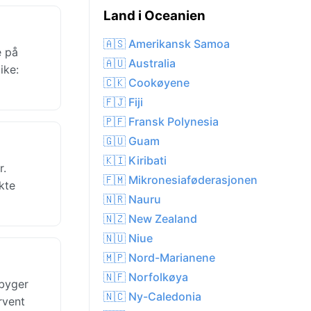
Land i Oceanien
🇦🇸 Amerikansk Samoa
e på
🇦🇺 Australia
ike:
🇨🇰 Cookøyene
🇫🇯 Fiji
🇵🇫 Fransk Polynesia
🇬🇺 Guam
🇰🇮 Kiribati
r.
🇫🇲 Mikronesiaføderasjonen
kte
🇳🇷 Nauru
🇳🇿 New Zealand
🇳🇺 Niue
🇲🇵 Nord-Marianene
🇳🇫 Norfolkøya
nbyger
🇳🇨 Ny-Caledonia
rvent