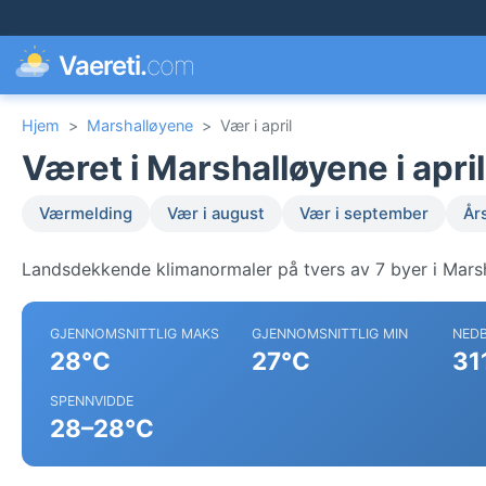
Vaereti.
com
Hjem
>
Marshalløyene
>
Vær i april
Været i Marshalløyene i april
Værmelding
Vær i august
Vær i september
År
Landsdekkende klimanormaler på tvers av 7 byer i Mars
GJENNOMSNITTLIG MAKS
GJENNOMSNITTLIG MIN
NED
28°C
27°C
31
SPENNVIDDE
28–28°C