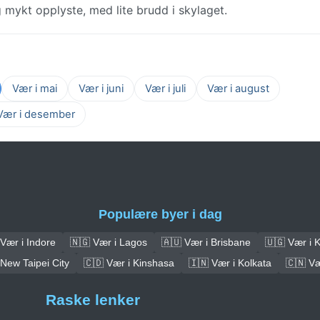
 mykt opplyste, med lite brudd i skylaget.
Vær i mai
Vær i juni
Vær i juli
Vær i august
Vær i desember
Populære byer i dag
Vær i Indore
🇳🇬 Vær i Lagos
🇦🇺 Vær i Brisbane
🇺🇬 Vær i 
 New Taipei City
🇨🇩 Vær i Kinshasa
🇮🇳 Vær i Kolkata
🇨🇳 V
Raske lenker