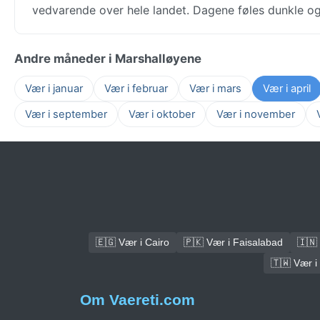
vedvarende over hele landet. Dagene føles dunkle og
Andre måneder i Marshalløyene
Vær i januar
Vær i februar
Vær i mars
Vær i april
Vær i september
Vær i oktober
Vær i november
🇪🇬 Vær i Cairo
🇵🇰 Vær i Faisalabad
🇮🇳 
🇹🇼 Vær i
Om Vaereti.com