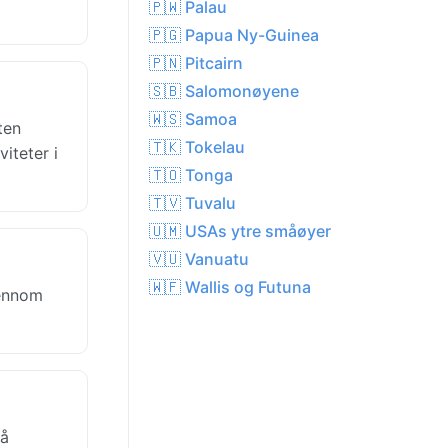
🇵🇼 Palau
🇵🇬 Papua Ny-Guinea
🇵🇳 Pitcairn
🇸🇧 Salomonøyene
🇼🇸 Samoa
ten
🇹🇰 Tokelau
iteter i
🇹🇴 Tonga
🇹🇻 Tuvalu
🇺🇲 USAs ytre småøyer
🇻🇺 Vanuatu
🇼🇫 Wallis og Futuna
jennom
rå