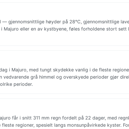
 — gjennomsnittlige høyder på 28°C, gjennomsnittlige lav
i Majuro eller en av kystbyene, føles forholdene stort sett l
 dag i Majuro, med tungt skydekke vanlig i de fleste regione
en vedvarende grå himmel og overskyede perioder gjør dire
olrike perioder.
ajuro får i snitt 311 mm regn fordelt på 22 dager, med reg
 fleste regioner, spesielt langs monsunpåvirkede kyster. Fo