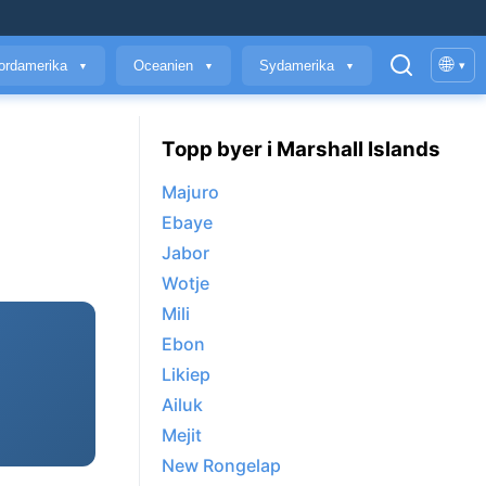
🌐
ordamerika
Oceanien
Sydamerika
▾
▼
▼
▼
Topp byer i Marshall Islands
Majuro
Ebaye
Jabor
Wotje
Mili
Ebon
Likiep
Ailuk
Mejit
New Rongelap