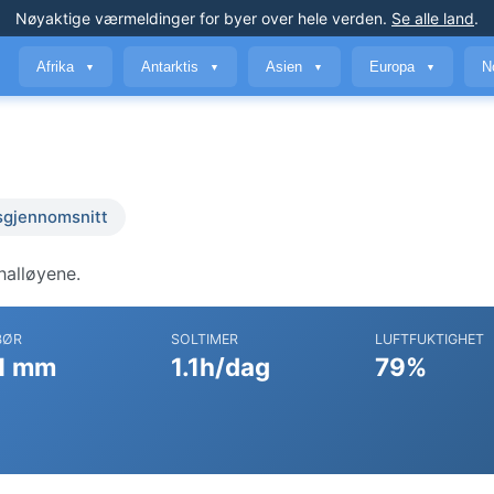
Nøyaktige værmeldinger
for byer over hele verden
.
Se alle land
.
Afrika
Antarktis
Asien
Europa
N
▼
▼
▼
▼
sgjennomsnitt
halløyene.
BØR
SOLTIMER
LUFTFUKTIGHET
1 mm
1.1h/dag
79%