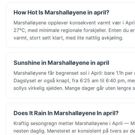
How Hot Is Marshalløyene in april?
Marshalløyene opplever konsekvent varmt vær i April
27°C, med minimale regionale forskjeller. Enten du er 
varmt, stort sett klart, med lite nattlig avkjøling.
Sunshine in Marshalløyene in april
Marshalløyene får begrenset sol i April: bare 1.1h per
Dagslyset er også knapt, fra 6:25 am til 6:40 pm, m
sollys virkelig sjelden. Mange dager går uten lengre s
Does It Rain In Marshalløyene In april?
Kraftig sesongregn metter Marshalløyene i April — M
nesten daglig. Mønsteret er konsistent på tvers av de