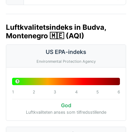
Luftkvalitetsindeks in Budva,
Montenegro 🇲🇪 (AQI)
US EPA-indeks
Environmental Protection Agency
1
1
2
3
4
5
6
God
Luftkvaliteten anses som tilfredsstillende