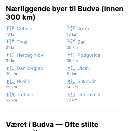
Nærliggende byer til Budva (innen
300 km)
🇲🇪 Cetinje
🇲🇪 Kotor
13 km
16 km
🇲🇪 Tivat
🇲🇪 Bar
21 km
30 km
🇲🇪 Herceg Novi
🇲🇪 Podgorica
31 km
39 km
🇲🇪 Danilovgrad
🇲🇪 Ulcinj
39 km
51 km
🇲🇪 Nikšić
🇦🇱 Shkodër
55 km
60 km
🇧🇦 Trebinje
🇭🇷 Dubrovnik
62 km
72 km
Været i Budva — Ofte stilte