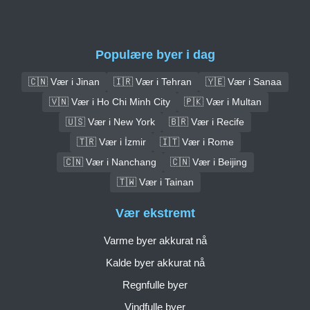
Populære byer i dag
🇨🇳 Vær i Jinan
🇮🇷 Vær i Tehran
🇾🇪 Vær i Sanaa
🇻🇳 Vær i Ho Chi Minh City
🇵🇰 Vær i Multan
🇺🇸 Vær i New York
🇧🇷 Vær i Recife
🇹🇷 Vær i İzmir
🇮🇹 Vær i Rome
🇨🇳 Vær i Nanchang
🇨🇳 Vær i Beijing
🇹🇼 Vær i Tainan
Vær ekstremt
Varme byer akkurat nå
Kalde byer akkurat nå
Regnfulle byer
Vindfulle byer