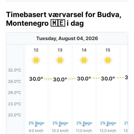
Timebasert værvarsel for Budva,
Montenegro 🇲🇪 i dag
Tuesday, August 04, 2026
12
13
14
15
1
32.0°C
30.
30.0°
30.0°
30.0°
30.0°
29.0°C
26.0°C
23.0°C
20.0°C
2% Regn
2% Regn
2% Regn
2% Regn
2% R
↑
↑
↑
↑
9.0 km/h
10.0 km/h
11.0 km/h
12.0 km/h
13.0 