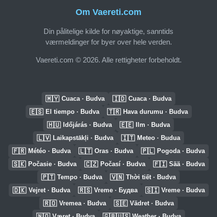
Om Vaereti.com
Din pålitelige kilde for nøyaktige, sanntids
værmeldinger for byer over hele verden.
Vaereti.com © 2026. Alle rettigheter forbeholdt.
🇲🇾
🇮🇩
Cuaca · Budva
Cuaca · Budva
🇪🇸
🇹🇷
El tiempo · Budva
Hava durumu · Budva
🇭🇺
🇪🇪
Időjárás · Budva
Ilm · Budva
🇱🇻
🇮🇹
Laikapstākļi · Budva
Meteo · Budua
🇫🇷
🇱🇹
🇵🇱
Météo · Budva
Oras · Budva
Pogoda · Budva
🇸🇰
🇨🇿
🇫🇮
Počasie · Budva
Počasí · Budva
Sää · Budva
🇵🇹
🇻🇳
Tempo · Budva
Thời tiết · Budva
🇩🇰
🇷🇸
🇸🇮
Vejret · Budva
Vreme · Будва
Vreme · Budva
🇷🇴
🇸🇪
Vremea · Budva
Vädret · Budva
🇳🇴
🇬🇧🇺🇸
Været · Budva
Weather · Budva