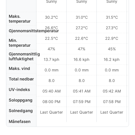
Sunny
Sunny
Sunny
Maks.
30.2°C
31.0°C
31.5°C
temperatur
26.6°C
27.2°C
27.3°C
Gjennomsnittstemperatur
22.5°C
22.6°C
22.9°C
Min.
temperatur
47%
47%
45%
Gjennomsnittlig
luftfuktighet
13.7 kph
16.6 kph
16.2 kph
Maks. vind
0.0 mm
0.0 mm
0.0 mm
Total nedbør
8.0
8.0
8.0
UV-indeks
05:40 AM
05:41 AM
05:42 AM
0
Soloppgang
08:00 PM
07:59 PM
07:58 PM
Solnedgang
Last Quarter
Last Quarter
Last Quarter
Månefasen