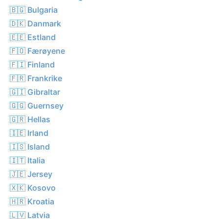
🇧🇬 Bulgaria
🇩🇰 Danmark
🇪🇪 Estland
🇫🇴 Færøyene
🇫🇮 Finland
🇫🇷 Frankrike
🇬🇮 Gibraltar
🇬🇬 Guernsey
🇬🇷 Hellas
🇮🇪 Irland
🇮🇸 Island
🇮🇹 Italia
🇯🇪 Jersey
🇽🇰 Kosovo
🇭🇷 Kroatia
🇱🇻 Latvia