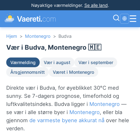
Nøyaktige værmeldinger
.
Se alle land
.
☰
Vaereti.
com
🌐
Hjem
>
Montenegro
>
Budva
Vær i Budva, Montenegro 🇲🇪
Værmelding
Vær i august
Vær i september
Årsgjennomsnitt
Været i Montenegro
Direkte vær i Budva, for øyeblikket 30°C med
sunny. Se 7-dagers prognose, timeforhold og
luftkvalitetsindeks. Budva ligger i
Montenegro
—
se vær i alle større byer i
Montenegro
, eller bla
gjennom
de varmeste byene akkurat nå
over hele
verden.