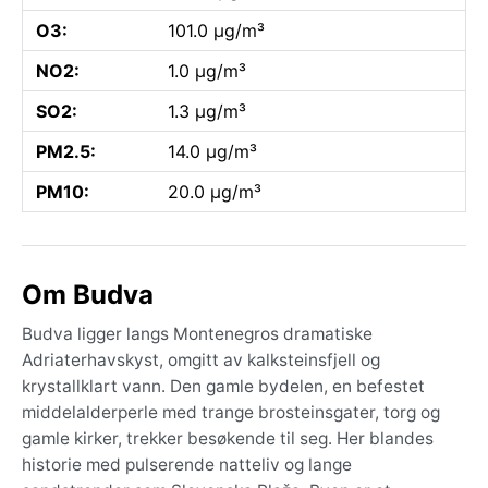
O3:
101.0 µg/m³
NO2:
1.0 µg/m³
SO2:
1.3 µg/m³
PM2.5:
14.0 µg/m³
PM10:
20.0 µg/m³
Om Budva
Budva ligger langs Montenegros dramatiske
Adriaterhavskyst, omgitt av kalksteinsfjell og
krystallklart vann. Den gamle bydelen, en befestet
middelalderperle med trange brosteinsgater, torg og
gamle kirker, trekker besøkende til seg. Her blandes
historie med pulserende natteliv og lange