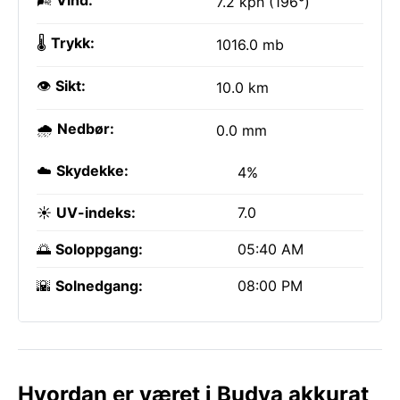
🌬️
Vind:
7.2 kph (196°)
🌡️
Trykk:
1016.0 mb
👁️
Sikt:
10.0 km
🌧️
Nedbør:
0.0 mm
☁️
Skydekke:
4%
☀️
UV-indeks:
7.0
🌅
Soloppgang:
05:40 AM
🌇
Solnedgang:
08:00 PM
Hvordan er været i Budva akkurat