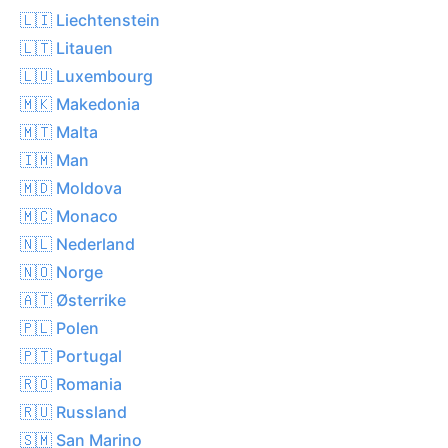
🇱🇮 Liechtenstein
🇱🇹 Litauen
🇱🇺 Luxembourg
🇲🇰 Makedonia
🇲🇹 Malta
🇮🇲 Man
🇲🇩 Moldova
🇲🇨 Monaco
🇳🇱 Nederland
🇳🇴 Norge
🇦🇹 Østerrike
🇵🇱 Polen
🇵🇹 Portugal
🇷🇴 Romania
🇷🇺 Russland
🇸🇲 San Marino