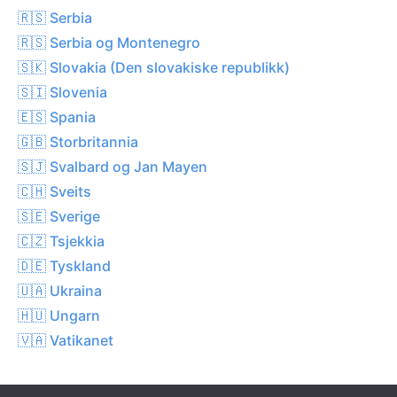
🇷🇸 Serbia
🇷🇸 Serbia og Montenegro
🇸🇰 Slovakia (Den slovakiske republikk)
🇸🇮 Slovenia
🇪🇸 Spania
🇬🇧 Storbritannia
🇸🇯 Svalbard og Jan Mayen
🇨🇭 Sveits
🇸🇪 Sverige
🇨🇿 Tsjekkia
🇩🇪 Tyskland
🇺🇦 Ukraina
🇭🇺 Ungarn
🇻🇦 Vatikanet