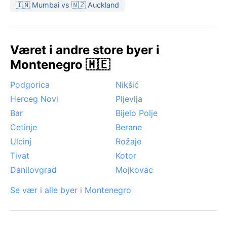
kalde bura-vinden som tidvis feier ned fra fjellene om
🇮🇳 Mumbai vs 🇳🇿 Auckland
vinteren, samt den varme, fuktige jugoen som kan
bringe regn og urolig sjø. Snø er svært sjelden, bare
unntaksvis i høyereliggende områder innenfor kysten.
Været i andre store byer i
Montenegro 🇲🇪
Podgorica
Nikšić
Herceg Novi
Pljevlja
Bar
Bijelo Polje
Cetinje
Berane
Ulcinj
Rožaje
Tivat
Kotor
Danilovgrad
Mojkovac
Se vær i alle byer i Montenegro