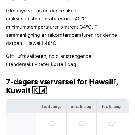
Ikke mye variasjon denne uken —
maksimumstemperaturer nær 40°C,
minimumstemperaturer omtrent 34°C. Til
sammenligning er rekordtemperaturen for denne
datoen i Ḩawallī 48°C.
Gitt luftkvaliteten, hold anstrengende
utendørsaktiviteter korte i dag.
7-dagers værvarsel for Ḩawallī,
Kuwait 🇰🇼
tir. 4. aug.
ons. 5. aug.
tor. 6. aug.
f