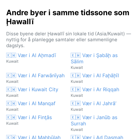
Andre byer i samme tidssone som
Ḩawallī
Disse byene deler Ḩawallī sin lokale tid (Asia/Kuwait) —
nyttig for å planlegge samtaler eller sammenligne
dagslys.
🇰🇼 Vær i Al Aḩmadī
🇰🇼 Vær i Şabāḩ as
Sālim
Kuwait
Kuwait
🇰🇼 Vær i Al Farwānīyah
🇰🇼 Vær i Al Faḩāḩīl
Kuwait
Kuwait
🇰🇼 Vær i Kuwait City
🇰🇼 Vær i Ar Riqqah
Kuwait
Kuwait
🇰🇼 Vær i Al Manqaf
🇰🇼 Vær i Al Jahrā’
Kuwait
Kuwait
🇰🇼 Vær i Al Finţās
🇰🇼 Vær i Janūb as
Surrah
Kuwait
Kuwait
🇰🇼 Vær i Al Mahbūlah
🇰🇼 Vær i Ad Dasmah