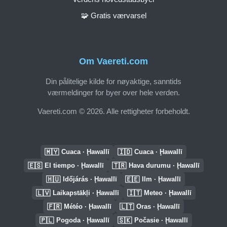
🧩 Gratis værvarsel
Om Vaereti.com
Din pålitelige kilde for nøyaktige, sanntids
værmeldinger for byer over hele verden.
Vaereti.com © 2026. Alle rettigheter forbeholdt.
🇲🇾
🇮🇩
Cuaca · Ḩawallī
Cuaca · Ḩawallī
🇪🇸
🇹🇷
El tiempo · Ḩawallī
Hava durumu · Ḩawallī
🇭🇺
🇪🇪
Időjárás · Ḩawallī
Ilm · Ḩawallī
🇱🇻
🇮🇹
Laikapstākļi · Ḩawallī
Meteo · Ḩawallī
🇫🇷
🇱🇹
Météo · Ḩawallī
Oras · Ḩawallī
🇵🇱
🇸🇰
Pogoda · Ḩawallī
Počasie · Ḩawallī