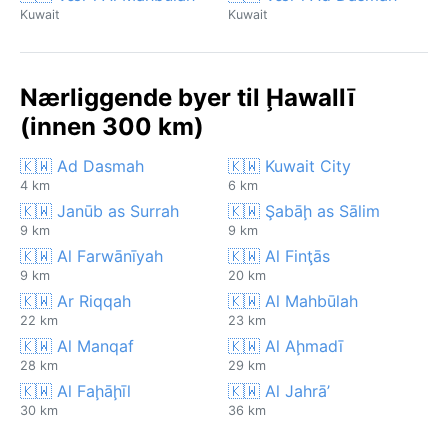
Kuwait
Kuwait
Nærliggende byer til Ḩawallī
(innen 300 km)
🇰🇼 Ad Dasmah
🇰🇼 Kuwait City
4 km
6 km
🇰🇼 Janūb as Surrah
🇰🇼 Şabāḩ as Sālim
9 km
9 km
🇰🇼 Al Farwānīyah
🇰🇼 Al Finţās
9 km
20 km
🇰🇼 Ar Riqqah
🇰🇼 Al Mahbūlah
22 km
23 km
🇰🇼 Al Manqaf
🇰🇼 Al Aḩmadī
28 km
29 km
🇰🇼 Al Faḩāḩīl
🇰🇼 Al Jahrā’
30 km
36 km