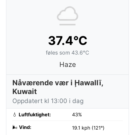
37.4°C
føles som 43.6°C
Haze
Nåværende vær i Ḩawallī,
Kuwait
Oppdatert kl 13:00 i dag
💧
Luftfuktighet:
43%
🌬️
Vind:
19.1 kph (121°)