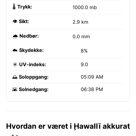
🌡️
Trykk:
1000.0 mb
👁️
Sikt:
2.9 km
🌧️
Nedbør:
0.0 mm
☁️
Skydekke:
8%
☀️
UV-indeks:
9.0
🌅
Soloppgang:
05:09 AM
🌇
Solnedgang:
06:38 PM
Hvordan er været i Ḩawallī akkurat