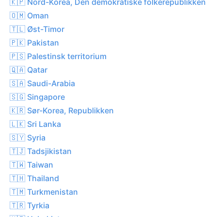
🇰🇵 Nord-Korea, Den demokratiske folkerepublikken
🇴🇲 Oman
🇹🇱 Øst-Timor
🇵🇰 Pakistan
🇵🇸 Palestinsk territorium
🇶🇦 Qatar
🇸🇦 Saudi-Arabia
🇸🇬 Singapore
🇰🇷 Sør-Korea, Republikken
🇱🇰 Sri Lanka
🇸🇾 Syria
🇹🇯 Tadsjikistan
🇹🇼 Taiwan
🇹🇭 Thailand
🇹🇲 Turkmenistan
🇹🇷 Tyrkia