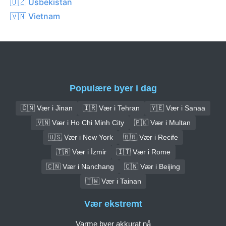
🇺🇿 Usbekistan
🇻🇳 Vietnam
Populære byer i dag
🇨🇳 Vær i Jinan
🇮🇷 Vær i Tehran
🇾🇪 Vær i Sanaa
🇻🇳 Vær i Ho Chi Minh City
🇵🇰 Vær i Multan
🇺🇸 Vær i New York
🇧🇷 Vær i Recife
🇹🇷 Vær i İzmir
🇮🇹 Vær i Rome
🇨🇳 Vær i Nanchang
🇨🇳 Vær i Beijing
🇹🇼 Vær i Tainan
Vær ekstremt
Varme byer akkurat nå