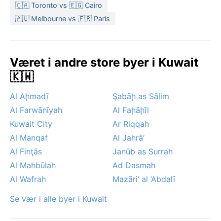
shamal-vindene som kan blåse opp store
🇨🇦 Toronto vs 🇪🇬 Cairo
sandstormer, spesielt om sommeren og tidlig høst.
🇦🇺 Melbourne vs 🇫🇷 Paris
Tåke forekommer av og til om vinteren, men snø,
monsun og orkaner er ukjente. For den
værinteresserte reisende er Ḩawallī først og fremst
Været i andre store byer i Kuwait
et studie i ekstrem tørke og sol.
🇰🇼
Al Aḩmadī
Şabāḩ as Sālim
Al Farwānīyah
Al Faḩāḩīl
Kuwait City
Ar Riqqah
Al Manqaf
Al Jahrā’
Al Finţās
Janūb as Surrah
Al Mahbūlah
Ad Dasmah
Al Wafrah
Mazāri‘ al ‘Abdalī
Se vær i alle byer i Kuwait