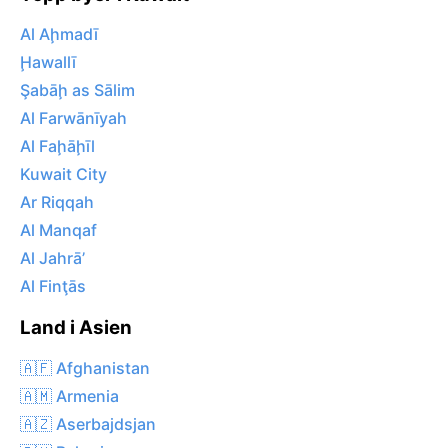
Al Aḩmadī
Ḩawallī
Şabāḩ as Sālim
Al Farwānīyah
Al Faḩāḩīl
Kuwait City
Ar Riqqah
Al Manqaf
Al Jahrā’
Al Finţās
Land i Asien
🇦🇫 Afghanistan
🇦🇲 Armenia
🇦🇿 Aserbajdsjan