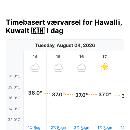
Timebasert værvarsel for Ḩawallī,
Kuwait 🇰🇼 i dag
Tuesday, August 04, 2026
14
15
16
17
1
41.0°C
39.0°C
38.0°
37.0°
37.0°
37.0°
37.
36.0°C
34.0°C
32.0°C
1% Regn
2% Regn
2% Regn
1% Regn
1% R
↑
↑
↑
↑