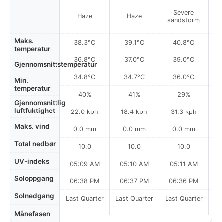
Severe
Haze
Haze
sandstorm
s
Maks.
38.3°C
39.1°C
40.8°C
temperatur
36.8°C
37.0°C
39.0°C
Gjennomsnittstemperatur
34.8°C
34.7°C
36.0°C
Min.
temperatur
40%
41%
29%
Gjennomsnittlig
luftfuktighet
22.0 kph
18.4 kph
31.3 kph
Maks. vind
0.0 mm
0.0 mm
0.0 mm
Total nedbør
10.0
10.0
10.0
UV-indeks
05:09 AM
05:10 AM
05:11 AM
Soloppgang
06:38 PM
06:37 PM
06:36 PM
Solnedgang
Last Quarter
Last Quarter
Last Quarter
Månefasen