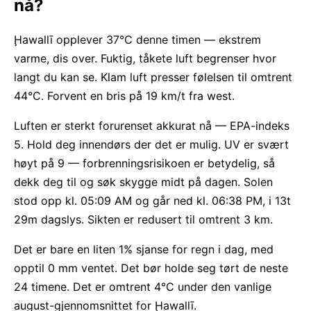
nå?
Ḩawallī opplever 37°C denne timen — ekstrem
varme, dis over. Fuktig, tåkete luft begrenser hvor
langt du kan se. Klam luft presser følelsen til omtrent
44°C. Forvent en bris på 19 km/t fra west.
Luften er sterkt forurenset akkurat nå — EPA-indeks
5. Hold deg innendørs der det er mulig. UV er svært
høyt på 9 — forbrenningsrisikoen er betydelig, så
dekk deg til og søk skygge midt på dagen. Solen
stod opp kl. 05:09 AM og går ned kl. 06:38 PM, i 13t
29m dagslys. Sikten er redusert til omtrent 3 km.
Det er bare en liten 1% sjanse for regn i dag, med
opptil 0 mm ventet. Det bør holde seg tørt de neste
24 timene. Det er omtrent 4°C under den vanlige
august-gjennomsnittet for Ḩawallī.