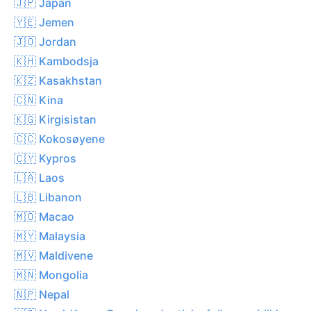
🇯🇵 Japan
🇾🇪 Jemen
🇯🇴 Jordan
🇰🇭 Kambodsja
🇰🇿 Kasakhstan
🇨🇳 Kina
🇰🇬 Kirgisistan
🇨🇨 Kokosøyene
🇨🇾 Kypros
🇱🇦 Laos
🇱🇧 Libanon
🇲🇴 Macao
🇲🇾 Malaysia
🇲🇻 Maldivene
🇲🇳 Mongolia
🇳🇵 Nepal