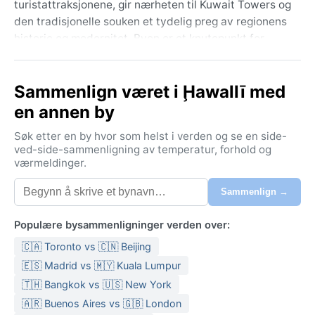
turistattraksjonene, gir nærheten til Kuwait Towers og
den tradisjonelle souken et tydelig preg av regionens
historie og modernitet. Byen er et knutepunkt for
dagliglivet i Kuwait, preget av varmen og den
endeløse horisonten.
Sammenlign været i Ḩawallī med
Klimaet følger Köppen-klassifiseringen BWh – varmt
en annen by
ørkenklima. Sommeren er brutal: temperaturer over
45 °C fra mai til september, med skyfri himmel og
Søk etter en by hvor som helst i verden og se en side-
svært lav luftfuktighet inne i landet, men høyere langs
ved-side-sammenligning av temperatur, forhold og
værmeldinger.
kysten. Vinteren byr på mildere vær, 10–20 °C, og den
sparsomme nedbøren (omtrent 100 mm årlig) faller
Sammenlign →
stort sett mellom november og april. Fuktigheten kan
gjøre kveldene trykkende. Pakk lette, lyse klær og
Populære bysammenligninger verden over:
solbeskyttelse for sommeren; en lett jakke eller
🇨🇦 Toronto vs 🇨🇳 Beijing
genser duger om vinteren.
🇪🇸 Madrid vs 🇲🇾 Kuala Lumpur
Beste reisetid værmessig er fra november til mars,
🇹🇭 Bangkok vs 🇺🇸 New York
når dagtemperaturene er behagelige og nettene
🇦🇷 Buenos Aires vs 🇬🇧 London
kjølige. Et markant værfænomen er de tørre, støvete