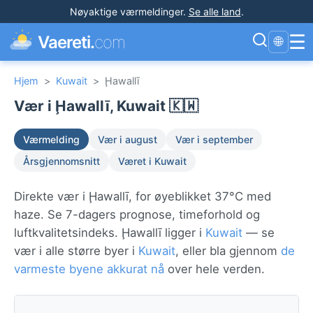
Nøyaktige værmeldinger
.
Se alle land
.
☰
Vaereti.
com
🌐
Hjem
>
Kuwait
>
Ḩawallī
Vær i Ḩawallī, Kuwait 🇰🇼
Værmelding
Vær i august
Vær i september
Årsgjennomsnitt
Været i Kuwait
Direkte vær i Ḩawallī, for øyeblikket 37°C med
haze. Se 7-dagers prognose, timeforhold og
luftkvalitetsindeks. Ḩawallī ligger i
Kuwait
— se
vær i alle større byer i
Kuwait
, eller bla gjennom
de
varmeste byene akkurat nå
over hele verden.