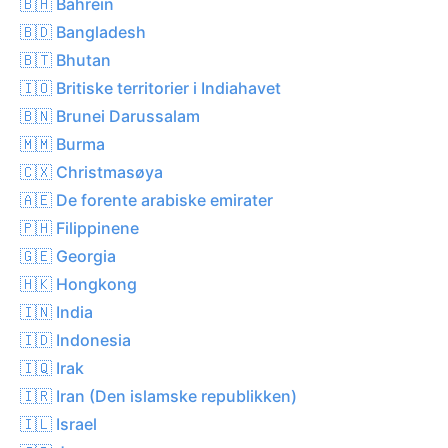
🇧🇭 Bahrein
🇧🇩 Bangladesh
🇧🇹 Bhutan
🇮🇴 Britiske territorier i Indiahavet
🇧🇳 Brunei Darussalam
🇲🇲 Burma
🇨🇽 Christmasøya
🇦🇪 De forente arabiske emirater
🇵🇭 Filippinene
🇬🇪 Georgia
🇭🇰 Hongkong
🇮🇳 India
🇮🇩 Indonesia
🇮🇶 Irak
🇮🇷 Iran (Den islamske republikken)
🇮🇱 Israel