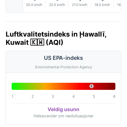
20.0 km/h
22.0 km/h
21.0 km/h
18.0 km/h
16.0 
Luftkvalitetsindeks in Ḩawallī,
Kuwait 🇰🇼 (AQI)
US EPA-indeks
Environmental Protection Agency
5
1
2
3
4
5
6
Veldig usunn
Helsevarsler om nødsituasjoner