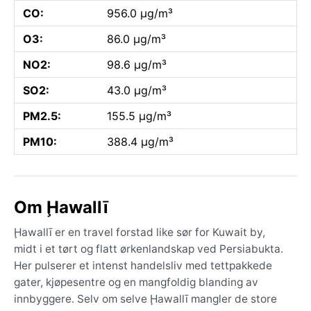
CO:
956.0 µg/m³
O3:
86.0 µg/m³
NO2:
98.6 µg/m³
SO2:
43.0 µg/m³
PM2.5:
155.5 µg/m³
PM10:
388.4 µg/m³
Om Ḩawallī
Ḩawallī er en travel forstad like sør for Kuwait by,
midt i et tørt og flatt ørkenlandskap ved Persiabukta.
Her pulserer et intenst handelsliv med tettpakkede
gater, kjøpesentre og en mangfoldig blanding av
innbyggere. Selv om selve Ḩawallī mangler de store