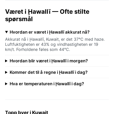
Været i Ḩawallī — Ofte stilte
spørsmål
Hvordan er været i Ḩawallī akkurat nå?
Akkurat nå i Ḩawallī, Kuwait, er det 37°C med haze.
Luftfuktigheten er 43% og vindhastigheten er 19
km/t. Forholdene føles som 44°C.
Hvordan blir været i Ḩawallī i morgen?
Kommer det til å regne i Ḩawallī i dag?
Hva er temperaturen i Ḩawallī i dag?
Topp byer i Kuwait