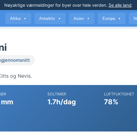
Nøyaktige værmeldinger
for byer over hele verden
.
Se alle land
.
Afrika
Antarktis
Asien
Europa
N
▼
▼
▼
▼
ni
sgjennomsnitt
itts og Nevis.
BØR
SOLTIMER
LUFTFUKTIGHET
 mm
1.7h/dag
78%