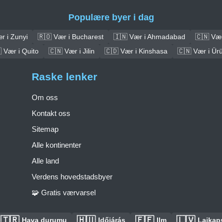
Populære byer i dag
r i Zunyi
🇷🇴 Vær i Bucharest
🇮🇳 Vær i Ahmadabad
🇨🇳 Vær
 Vær i Quito
🇨🇳 Vær i Jilin
🇨🇩 Vær i Kinshasa
🇨🇳 Vær i Ür
Raske lenker
Om oss
Kontakt oss
Sitemap
Alle kontinenter
Alle land
Verdens hovedstadsbyer
🧩 Gratis værvarsel
🇹🇷
🇭🇺
🇪🇪
🇱🇻
Hava durumu
Időjárás
Ilm
Laikaps