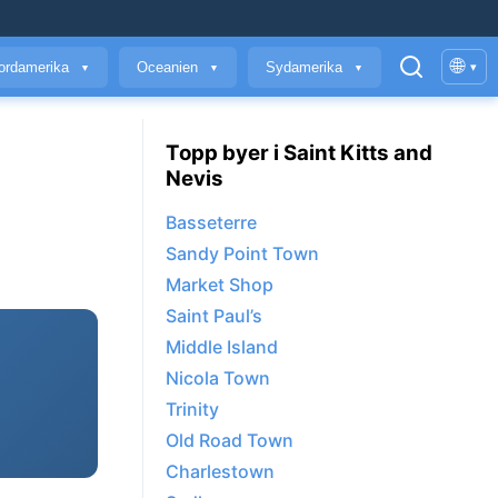
🌐
ordamerika
Oceanien
Sydamerika
▾
▼
▼
▼
Topp byer i Saint Kitts and
Nevis
Basseterre
Sandy Point Town
Market Shop
Saint Paul’s
Middle Island
Nicola Town
Trinity
Old Road Town
Charlestown