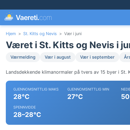
Vaereti.
com
Hjem
>
St. Kitts og Nevis
>
Vær i juni
Været i St. Kitts og Nevis i ju
Værmelding
Vær i august
Vær i september
År
Landsdekkende klimanormaler på tvers av 15 byer i St. K
GJENNOMSNITTLIG MAKS
GJENNOMSNITTLIG MIN
NED
28°C
27°C
50
SPENNVIDDE
28–28°C