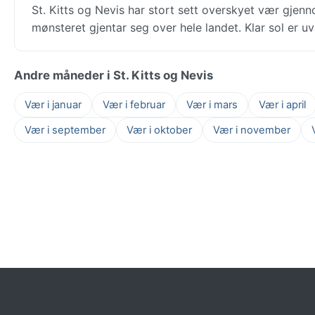
St. Kitts og Nevis har stort sett overskyet vær gje
mønsteret gjentar seg over hele landet. Klar sol er uv
Andre måneder i St. Kitts og Nevis
Vær i januar
Vær i februar
Vær i mars
Vær i april
Vær i september
Vær i oktober
Vær i november