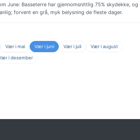
nnom June: Basseterre har gjennomsnittlig 75% skydekke, og
anlig; forvent en grå, myk belysning de fleste dager.
Vær i mai
Vær i juni
Vær i juli
Vær i august
Vær i desember