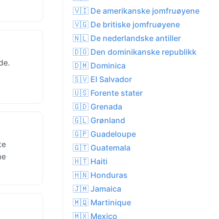
🇻🇮 De amerikanske jomfruøyene
🇻🇬 De britiske jomfruøyene
🇳🇱 De nederlandske antiller
🇩🇴 Den dominikanske republikk
de.
🇩🇲 Dominica
🇸🇻 El Salvador
🇺🇸 Forente stater
🇬🇩 Grenada
🇬🇱 Grønland
🇬🇵 Guadeloupe
te
🇬🇹 Guatemala
me
🇭🇹 Haiti
🇭🇳 Honduras
🇯🇲 Jamaica
🇲🇶 Martinique
🇲🇽 Mexico