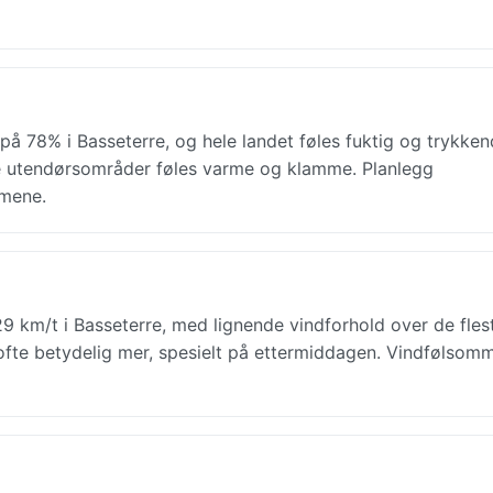
 på 78% i Basseterre, og hele landet føles fuktig og trykken
le utendørsområder føles varme og klamme. Planlegg
imene.
 29 km/t i Basseterre, med lignende vindforhold over de fles
 ofte betydelig mer, spesielt på ettermiddagen. Vindfølsom