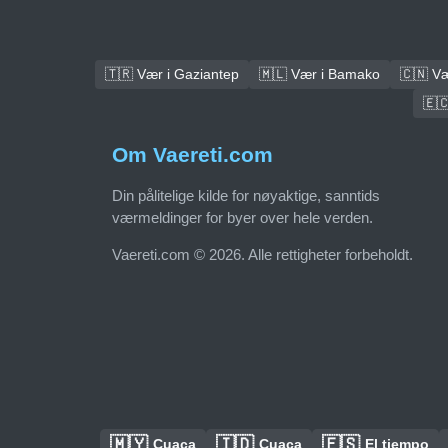
🇹🇷 Vær i Gaziantep
🇲🇱 Vær i Bamako
🇨🇳 Væ
🇪
Om Vaereti.com
Din pålitelige kilde for nøyaktige, sanntids
værmeldinger for byer over hele verden.
Vaereti.com © 2026. Alle rettigheter forbeholdt.
🇲🇾
🇮🇩
🇪🇸
Cuaca
Cuaca
El tiempo