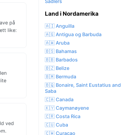
Sadlers
Land i Nordamerika
lave på
🇦🇮 Anguilla
tt like:
🇦🇬 Antigua og Barbuda
🇦🇼 Aruba
🇧🇸 Bahamas
🇧🇧 Barbados
🇧🇿 Belize
len
🇧🇲 Bermuda
ite
🇧🇶 Bonaire, Saint Eustatius and
Saba
🇨🇦 Canada
🇰🇾 Caymanøyene
🇨🇷 Costa Rica
ld ved
🇨🇺 Cuba
om.
🇨🇼 Curacao