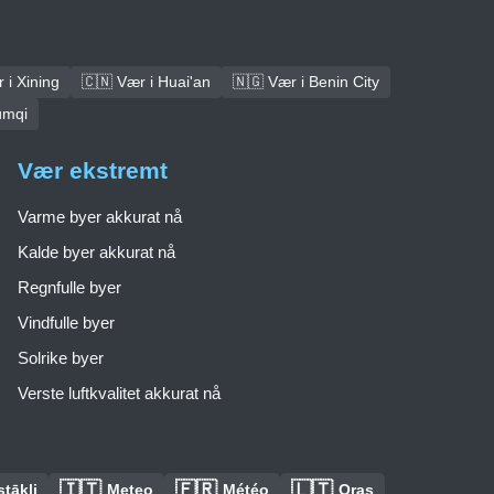
 i Xining
🇨🇳 Vær i Huai'an
🇳🇬 Vær i Benin City
ümqi
Vær ekstremt
Varme byer akkurat nå
Kalde byer akkurat nå
Regnfulle byer
Vindfulle byer
Solrike byer
Verste luftkvalitet akkurat nå
🇮🇹
🇫🇷
🇱🇹
tākļi
Meteo
Météo
Oras