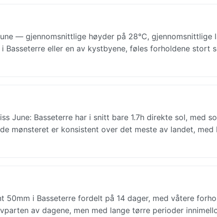
June — gjennomsnittlige høyder på 28°C, gjennomsnittlige 
i Basseterre eller en av kystbyene, føles forholdene stort se
s June: Basseterre har i snitt bare 1.7h direkte sol, med so
e mønsteret er konsistent over det meste av landet, med l
nt 50mm i Basseterre fordelt på 14 dager, med våtere forho
alvparten av dagene, men med lange tørre perioder innimell