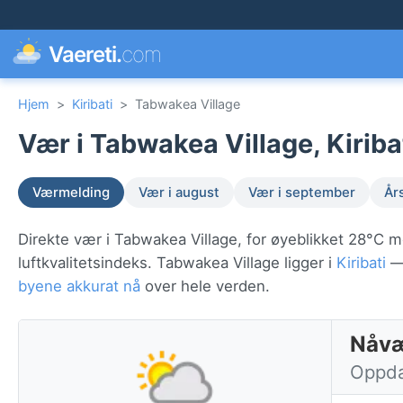
Vaereti.
com
Hjem
>
Kiribati
>
Tabwakea Village
Vær i Tabwakea Village, Kiriba
Værmelding
Vær i august
Vær i september
År
Direkte vær i Tabwakea Village, for øyeblikket 28°C 
luftkvalitetsindeks. Tabwakea Village ligger i
Kiribati
— 
byene akkurat nå
over hele verden.
Nåvæ
Oppdat