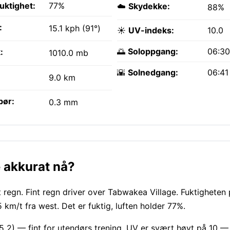
fuktighet:
77%
☁️
Skydekke:
88%
:
15.1 kph (91°)
☀️
UV-indeks:
10.0
🌅
Soloppgang:
06:3
:
1010.0 mb
🌇
Solnedgang:
06:41
9.0 km
bør:
0.3 mm
 akkurat nå?
 regn. Fint regn driver over Tabwakea Village. Fuktigheten 
 km/t fra west. Det er fuktig, luften holder 77%.
5 2) — fint for utendørs trening. UV er svært høyt på 10 —