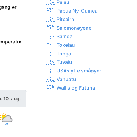
🇵🇼 Palau
gang er
🇵🇬 Papua Ny-Guinea
🇵🇳 Pitcairn
🇸🇧 Salomonøyene
🇼🇸 Samoa
emperatur
🇹🇰 Tokelau
🇹🇴 Tonga
🇹🇻 Tuvalu
🇺🇲 USAs ytre småøyer
🇻🇺 Vanuatu
🇼🇫 Wallis og Futuna
. 10. aug.