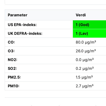
Parameter
Verdi
US EPA-indeks:
1 (God)
UK DEFRA-indeks:
1 (Lav)
CO:
80.0 µg/m³
O3:
26.0 µg/m³
NO2:
0.0 µg/m³
SO2:
0.2 µg/m³
PM2.5:
1.5 µg/m³
PM10:
2.7 µg/m³