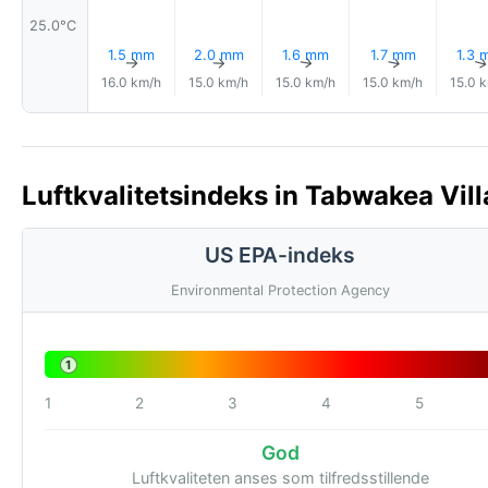
25.0°C
1.5 mm
2.0 mm
1.6 mm
1.7 mm
1.3 
↑
↑
↑
↑
16.0 km/h
15.0 km/h
15.0 km/h
15.0 km/h
15.0 
Luftkvalitetsindeks in Tabwakea Villa
US EPA-indeks
Environmental Protection Agency
1
1
2
3
4
5
God
Luftkvaliteten anses som tilfredsstillende