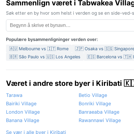
Sammenlign været i Tabwakea Villa
Søk etter en by hvor som helst i verden og se en side-ved
Populære bysammenligninger verden over:
🇦🇺 Melbourne vs 🇮🇹 Rome
🇯🇵 Osaka vs 🇸🇬 Singapor
🇧🇷 São Paulo vs 🇺🇸 Los Angeles
🇪🇸 Barcelona vs 🇹🇭
Været i andre store byer i Kiribati 🇰
Tarawa
Betio Village
Bairiki Village
Bonriki Village
London Village
Banraeaba Village
Banana Village
Rawannawi Village
Se vær i alle byer i Kiribati