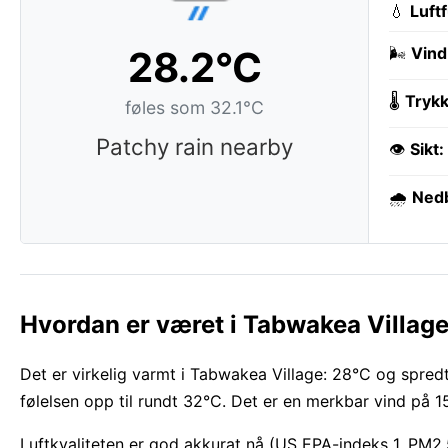
💧
Luft
28.2°C
🌬️
Vind
🌡️
Trykk
føles som 32.1°C
Patchy rain nearby
👁️
Sikt:
🌧️
Ned
Hvordan er været i Tabwakea Village
Det er virkelig varmt i Tabwakea Village: 28°C og spredt
følelsen opp til rundt 32°C. Det er en merkbar vind på 15
Luftkvaliteten er god akkurat nå (US EPA-indeks 1, PM2.