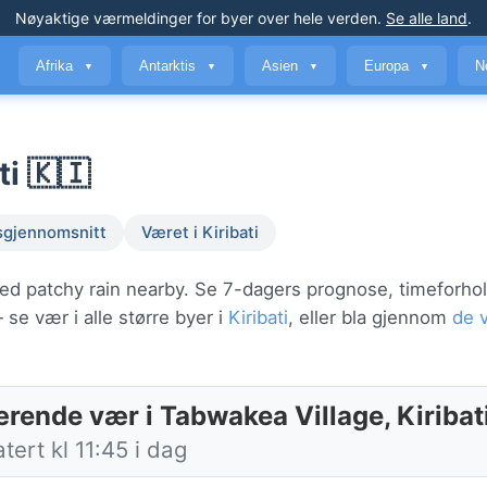
Nøyaktige værmeldinger
for byer over hele verden
.
Se alle land
.
Afrika
Antarktis
Asien
Europa
N
▼
▼
▼
▼
ti 🇰🇮
sgjennomsnitt
Været i Kiribati
med patchy rain nearby. Se 7-dagers prognose, timeforho
se vær i alle større byer i
Kiribati
, eller bla gjennom
de 
rende vær i Tabwakea Village, Kiribat
ert kl 11:45 i dag