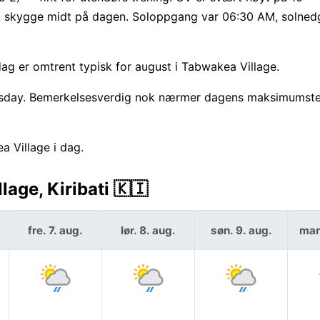
søk skygge midt på dagen. Soloppgang var 06:30 AM, solned
ag er omtrent typisk for august i Tabwakea Village.
dnesday. Bemerkelsesverdig nok nærmer dagens maksimumst
a Village i dag.
age, Kiribati 🇰🇮
fre. 7. aug.
lør. 8. aug.
søn. 9. aug.
man