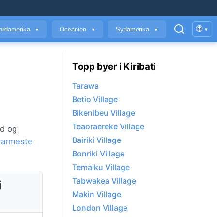
🌐
ordamerika
Oceanien
Sydamerika
▾
▼
▼
▼
Topp byer i Kiribati
Tarawa
Betio Village
Bikenibeu Village
Teaoraereke Village
ld og
Bairiki Village
varmeste
Bonriki Village
Temaiku Village
Tabwakea Village
i
Makin Village
London Village