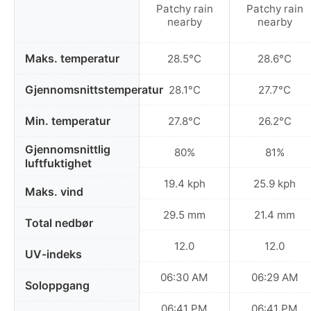
Patchy rain
Patchy rain
nearby
nearby
Maks. temperatur
28.5°C
28.6°C
Gjennomsnittstemperatur
28.1°C
27.7°C
Min. temperatur
27.8°C
26.2°C
Gjennomsnittlig
80%
81%
luftfuktighet
19.4 kph
25.9 kph
Maks. vind
29.5 mm
21.4 mm
Total nedbør
12.0
12.0
UV-indeks
06:30 AM
06:29 AM
Soloppgang
06:41 PM
06:41 PM