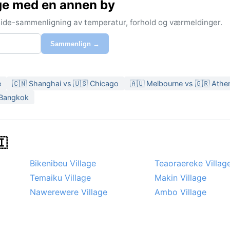
ge med en annen by
-side-sammenligning av temperatur, forhold og værmeldinger.
Sammenlign →
e
🇨🇳 Shanghai vs 🇺🇸 Chicago
🇦🇺 Melbourne vs 🇬🇷 Athe
 Bangkok
🇮
Bikenibeu Village
Teaoraereke Villag
Temaiku Village
Makin Village
Nawerewere Village
Ambo Village