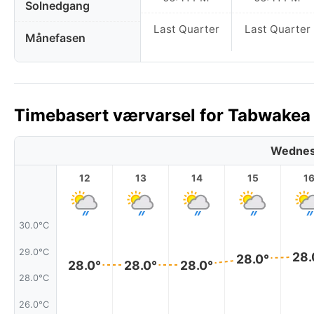
Solnedgang
Last Quarter
Last Quarter
Månefasen
Timebasert værvarsel for Tabwakea Vi
Wednes
12
13
14
15
1
30.0°C
29.0°C
28.
28.0°
28.0°
28.0°
28.0°
28.0°C
26.0°C