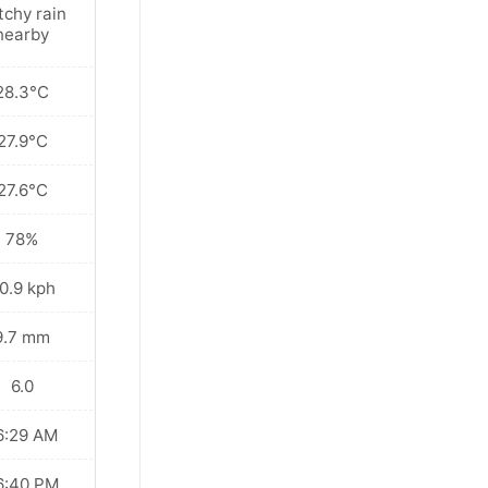
tchy rain
nearby
28.3°C
27.9°C
27.6°C
78%
0.9 kph
9.7 mm
6.0
6:29 AM
6:40 PM