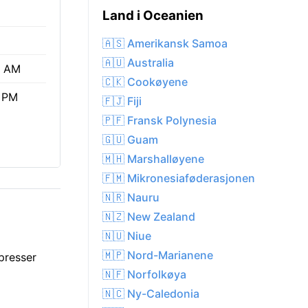
Land i Oceanien
🇦🇸 Amerikansk Samoa
🇦🇺 Australia
0 AM
🇨🇰 Cookøyene
 PM
🇫🇯 Fiji
🇵🇫 Fransk Polynesia
🇬🇺 Guam
🇲🇭 Marshalløyene
🇫🇲 Mikronesiaføderasjonen
🇳🇷 Nauru
🇳🇿 New Zealand
🇳🇺 Niue
🇲🇵 Nord-Marianene
presser
🇳🇫 Norfolkøya
🇳🇨 Ny-Caledonia