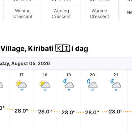
Waning
Waning
Waning
N
Crescent
Crescent
Crescent
llage, Kiribati 🇰🇮 i dag
day, August 05, 2026
6
17
18
19
20
21
0°
28.0°
28.0°
28.0°
28.0°
28.0°