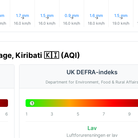
mm
1.7 mm
1.5 mm
0.9 mm
1.6 mm
1.5 mm
↑
↑
↑
↑
↑
↑
km/h
16.0 km/h
16.0 km/h
16.0 km/h
18.0 km/h
19.0 km/h
ge, Kiribati 🇰🇮 (AQI)
UK DEFRA-indeks
Department for Environment, Food & Rural Affair
1
6
1
3
5
7
9
Lav
Luftforurensningen er lav