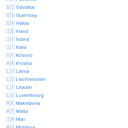
🇬🇮 Gibraltar
🇬🇬 Guernsey
🇬🇷 Hellas
🇮🇪 Irland
🇮🇸 Island
🇮🇹 Italia
🇽🇰 Kosovo
🇭🇷 Kroatia
🇱🇻 Latvia
🇱🇮 Liechtenstein
🇱🇹 Litauen
🇱🇺 Luxembourg
🇲🇰 Makedonia
🇲🇹 Malta
🇮🇲 Man
🇲🇩 Moldova