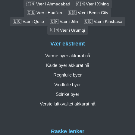
🇮🇳 Vær i Ahmadabad
🇨🇳 Vær i Xining
🇨🇳 Vær i Huai'an
🇳🇬 Vær i Benin City
🇪🇨 Vær i Quito
🇨🇳 Vær i Jilin
🇨🇩 Vær i Kinshasa
🇨🇳 Vær i Ürümqi
Vær ekstremt
Varme byer akkurat nå
Kalde byer akkurat nå
Regnfulle byer
Vindfulle byer
Solrike byer
Verste luftkvalitet akkurat nå
Raske lenker