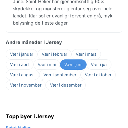
June: Saint Helier har gjennomsnittlig 60%
skydekke, og mønsteret gjentar seg over hele
landet. Klar sol er uvanlig; forvent en grå, myk
belysning de fleste dager.
Andre måneder i Jersey
Vær i januar
Vær i februar
Vær i mars
Vær i april
Vær i mai
Vær i juni
Vær i juli
Vær i august
Vær i september
Vær i oktober
Vær i november
Vær i desember
Topp byer i Jersey
Saint Helier