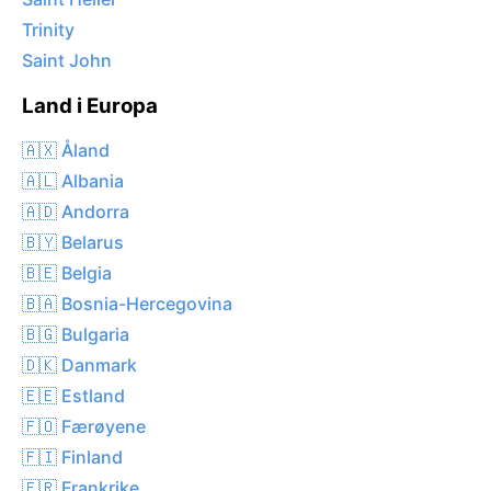
Trinity
Saint John
Land i Europa
🇦🇽 Åland
🇦🇱 Albania
🇦🇩 Andorra
🇧🇾 Belarus
🇧🇪 Belgia
🇧🇦 Bosnia-Hercegovina
🇧🇬 Bulgaria
🇩🇰 Danmark
🇪🇪 Estland
🇫🇴 Færøyene
🇫🇮 Finland
🇫🇷 Frankrike