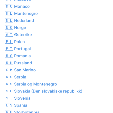
🇲🇨 Monaco
🇲🇪 Montenegro
🇳🇱 Nederland
🇳🇴 Norge
🇦🇹 Østerrike
🇵🇱 Polen
🇵🇹 Portugal
🇷🇴 Romania
🇷🇺 Russland
🇸🇲 San Marino
🇷🇸 Serbia
🇷🇸 Serbia og Montenegro
🇸🇰 Slovakia (Den slovakiske republikk)
🇸🇮 Slovenia
🇪🇸 Spania
🇬🇧 Storbritannia