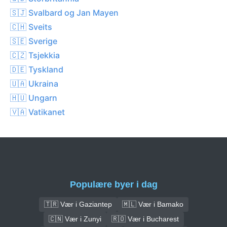
🇸🇯 Svalbard og Jan Mayen
🇨🇭 Sveits
🇸🇪 Sverige
🇨🇿 Tsjekkia
🇩🇪 Tyskland
🇺🇦 Ukraina
🇭🇺 Ungarn
🇻🇦 Vatikanet
Populære byer i dag
🇹🇷 Vær i Gaziantep
🇲🇱 Vær i Bamako
🇨🇳 Vær i Zunyi
🇷🇴 Vær i Bucharest