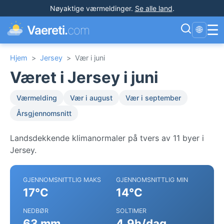
Nøyaktige værmeldinger
.
Se alle land
.
☰
Vaereti.
com
🌐
Hjem
>
Jersey
>
Vær i juni
Været i Jersey i juni
Værmelding
Vær i august
Vær i september
Årsgjennomsnitt
Landsdekkende klimanormaler på tvers av 11 byer i
Jersey.
GJENNOMSNITTLIG MAKS
GJENNOMSNITTLIG MIN
17°C
14°C
NEDBØR
SOLTIMER
63 mm
4.9h/dag