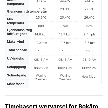
31.2°C
33.3°C
31.1°C
temperatur
27.9°C
29.0°C
27.8°C
Gjennomsnittstemperatur
25.6°C
25.4°C
26.4°C
Min.
temperatur
80%
74%
83%
Gjennomsnittlig
luftfuktighet
14.8 kph
13.7 kph
9.4 kph
Maks. vind
17.0 mm
10.7 mm
18.7 mm
Total nedbør
10.0
10.0
10.0
UV-indeks
05:18 AM
05:18 AM
05:19 AM
Soloppgang
06:23 PM
06:23 PM
06:22 PM
Solnedgang
Waning
Waning
New Moon
N
Crescent
Crescent
Månefasen
Timebasert værvarsel for Bokāro,