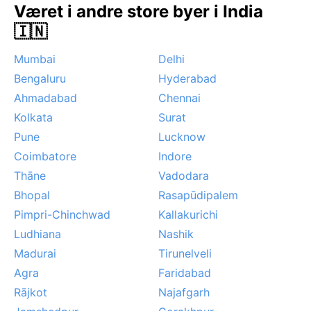
Været i andre store byer i India
innlandsområdet. Et særegent fenomen er den tørre,
🇮🇳
støvete luften før monsunbr
Mumbai
Delhi
Bengaluru
Hyderabad
Ahmadabad
Chennai
Kolkata
Surat
Pune
Lucknow
Coimbatore
Indore
Thāne
Vadodara
Bhopal
Rasapūdipalem
Pimpri-Chinchwad
Kallakurichi
Ludhiana
Nashik
Madurai
Tirunelveli
Agra
Faridabad
Rājkot
Najafgarh