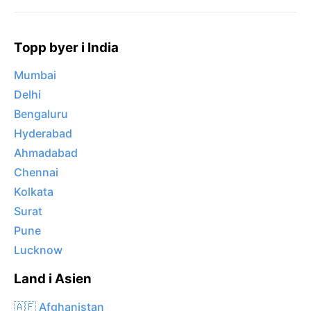
Topp byer i India
Mumbai
Delhi
Bengaluru
Hyderabad
Ahmadabad
Chennai
Kolkata
Surat
Pune
Lucknow
Land i Asien
🇦🇫 Afghanistan