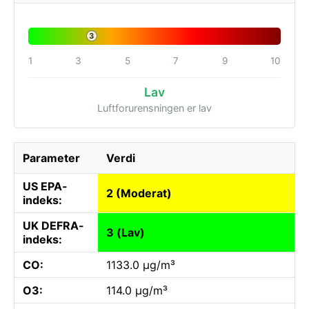
3
1
3
5
7
9
10
Lav
Luftforurensningen er lav
Parameter
Verdi
US EPA-
2 (Moderat)
indeks:
UK DEFRA-
3 (Lav)
indeks:
CO:
1133.0 µg/m³
O3:
114.0 µg/m³