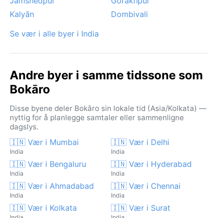
Jamshedpur
Gorakhpur
Kalyān
Dombivali
Se vær i alle byer i India
Andre byer i samme tidssone som
Bokāro
Disse byene deler Bokāro sin lokale tid (Asia/Kolkata) —
nyttig for å planlegge samtaler eller sammenligne
dagslys.
🇮🇳 Vær i Mumbai
🇮🇳 Vær i Delhi
India
India
🇮🇳 Vær i Bengaluru
🇮🇳 Vær i Hyderabad
India
India
🇮🇳 Vær i Ahmadabad
🇮🇳 Vær i Chennai
India
India
🇮🇳 Vær i Kolkata
🇮🇳 Vær i Surat
India
India