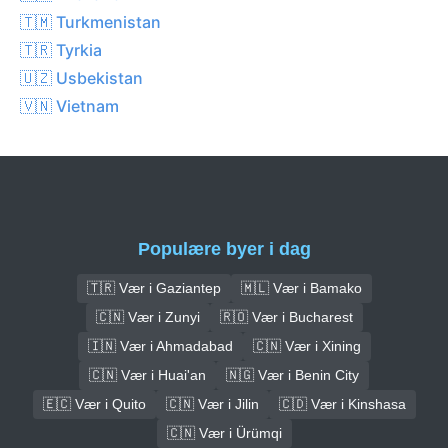
🇹🇲 Turkmenistan
🇹🇷 Tyrkia
🇺🇿 Usbekistan
🇻🇳 Vietnam
Populære byer i dag
🇹🇷 Vær i Gaziantep
🇲🇱 Vær i Bamako
🇨🇳 Vær i Zunyi
🇷🇴 Vær i Bucharest
🇮🇳 Vær i Ahmadabad
🇨🇳 Vær i Xining
🇨🇳 Vær i Huai'an
🇳🇬 Vær i Benin City
🇪🇨 Vær i Quito
🇨🇳 Vær i Jilin
🇨🇩 Vær i Kinshasa
🇨🇳 Vær i Ürümqi