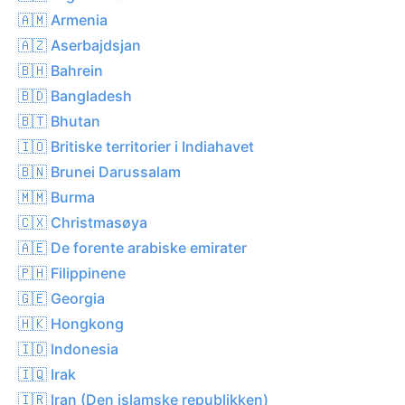
🇦🇲 Armenia
🇦🇿 Aserbajdsjan
🇧🇭 Bahrein
🇧🇩 Bangladesh
🇧🇹 Bhutan
🇮🇴 Britiske territorier i Indiahavet
🇧🇳 Brunei Darussalam
🇲🇲 Burma
🇨🇽 Christmasøya
🇦🇪 De forente arabiske emirater
🇵🇭 Filippinene
🇬🇪 Georgia
🇭🇰 Hongkong
🇮🇩 Indonesia
🇮🇶 Irak
🇮🇷 Iran (Den islamske republikken)