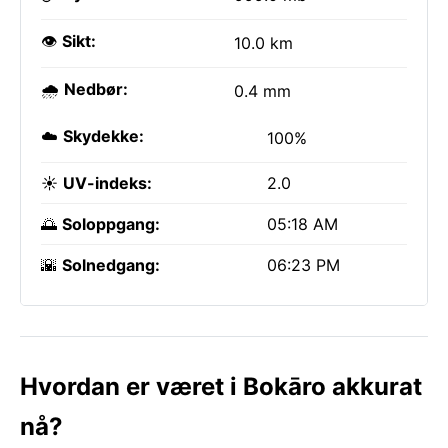
👁️
Sikt:
10.0 km
🌧️
Nedbør:
0.4 mm
☁️
Skydekke:
100%
☀️
UV-indeks:
2.0
🌅
Soloppgang:
05:18 AM
🌇
Solnedgang:
06:23 PM
Hvordan er været i Bokāro akkurat
nå?