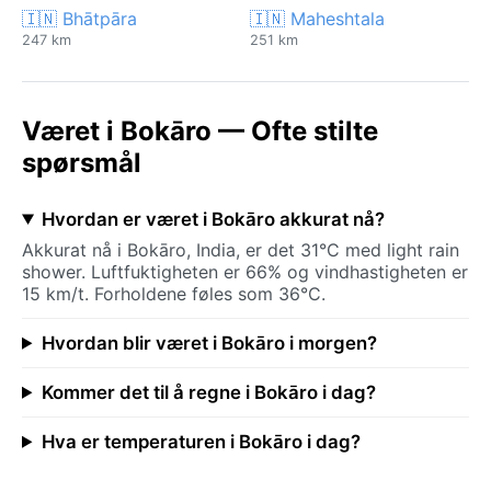
🇮🇳 Bhātpāra
🇮🇳 Maheshtala
247 km
251 km
Været i Bokāro — Ofte stilte
spørsmål
Hvordan er været i Bokāro akkurat nå?
Akkurat nå i Bokāro, India, er det 31°C med light rain
shower. Luftfuktigheten er 66% og vindhastigheten er
15 km/t. Forholdene føles som 36°C.
Hvordan blir været i Bokāro i morgen?
Kommer det til å regne i Bokāro i dag?
Hva er temperaturen i Bokāro i dag?