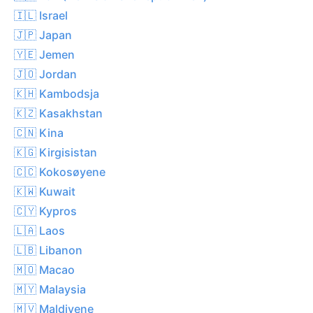
🇮🇱 Israel
🇯🇵 Japan
🇾🇪 Jemen
🇯🇴 Jordan
🇰🇭 Kambodsja
🇰🇿 Kasakhstan
🇨🇳 Kina
🇰🇬 Kirgisistan
🇨🇨 Kokosøyene
🇰🇼 Kuwait
🇨🇾 Kypros
🇱🇦 Laos
🇱🇧 Libanon
🇲🇴 Macao
🇲🇾 Malaysia
🇲🇻 Maldivene