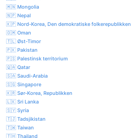
🇲🇳 Mongolia
🇳🇵 Nepal
🇰🇵 Nord-Korea, Den demokratiske folkerepublikken
🇴🇲 Oman
🇹🇱 Øst-Timor
🇵🇰 Pakistan
🇵🇸 Palestinsk territorium
🇶🇦 Qatar
🇸🇦 Saudi-Arabia
🇸🇬 Singapore
🇰🇷 Sør-Korea, Republikken
🇱🇰 Sri Lanka
🇸🇾 Syria
🇹🇯 Tadsjikistan
🇹🇼 Taiwan
🇹🇭 Thailand