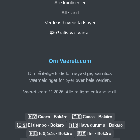
Alle kontinenter
Alle land
Verdens hovedstadsbyer
🧩 Gratis værvarsel
Om Vaereti.com
Din pålitelige kilde for nøyaktige, sanntids
værmeldinger for byer over hele verden.
Vaereti.com © 2026. Alle rettigheter forbeholdt.
🇲🇾
🇮🇩
Cuaca · Bokāro
Cuaca · Bokāro
🇪🇸
🇹🇷
El tiempo · Bokāro
Hava durumu · Bokāro
🇭🇺
🇪🇪
Időjárás · Bokāro
Ilm · Bokāro