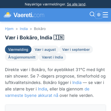
Nøyaktige værmeldinger
.
Se alle land
.
☰
Vaereti.
com
🌐
Hjem
>
India
>
Bokāro
Vær i Bokāro, India 🇮🇳
Værmelding
Vær i august
Vær i september
Årsgjennomsnitt
Været i India
Direkte vær i Bokāro, for øyeblikket 31°C med light
rain shower. Se 7-dagers prognose, timeforhold og
luftkvalitetsindeks. Bokāro ligger i
India
— se vær i
alle større byer i
India
, eller bla gjennom
de
varmeste byene akkurat nå
over hele verden.