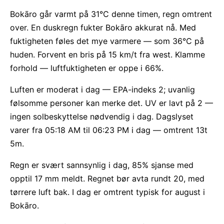
Bokāro går varmt på 31°C denne timen, regn omtrent
over. En duskregn fukter Bokāro akkurat nå. Med
fuktigheten føles det mye varmere — som 36°C på
huden. Forvent en bris på 15 km/t fra west. Klamme
forhold — luftfuktigheten er oppe i 66%.
Luften er moderat i dag — EPA-indeks 2; uvanlig
følsomme personer kan merke det. UV er lavt på 2 —
ingen solbeskyttelse nødvendig i dag. Dagslyset
varer fra 05:18 AM til 06:23 PM i dag — omtrent 13t
5m.
Regn er svært sannsynlig i dag, 85% sjanse med
opptil 17 mm meldt. Regnet bør avta rundt 20, med
tørrere luft bak. I dag er omtrent typisk for august i
Bokāro.