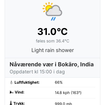
31.0°C
føles som 36.4°C
Light rain shower
Nåværende vær i Bokāro, India
Oppdatert kl 15:00 i dag
💧
Luftfuktighet:
66%
🌬️
Vind:
14.8 kph (163°)
🌡️
Trykk:
999.0 mb