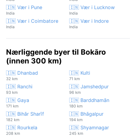
🇮🇳 Vær i Pune
🇮🇳 Vær i Lucknow
India
India
🇮🇳 Vær i Coimbatore
🇮🇳 Vær i Indore
India
India
Nærliggende byer til Bokāro
(innen 300 km)
🇮🇳 Dhanbad
🇮🇳 Kulti
32 km
71 km
🇮🇳 Ranchi
🇮🇳 Jamshedpur
93 km
96 km
🇮🇳 Gaya
🇮🇳 Barddhamān
171 km
180 km
🇮🇳 Bihār Sharīf
🇮🇳 Bhāgalpur
182 km
194 km
🇮🇳 Rourkela
🇮🇳 Shyamnagar
208 km
245 km