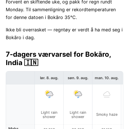
Forvent en skiftende uke, og pakk for regn rundt
Monday. Til sammenligning er rekordtemperaturen
for denne datoen i Bokāro 35°C.
Ikke bli overrasket — regntøy er verdt å ha med seg i
Bokāro i dag.
7-dagers værvarsel for Bokāro,
India 🇮🇳
lør. 8. aug.
søn. 9. aug.
man. 10. aug.
ti
Light rain
Light rain
P
Smoky haze
shower
shower
Maks.