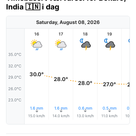
India 🇮🇳 i dag
Saturday, August 08, 2026
16
17
18
19
2
35.0°C
32.0°C
30.0°
29.0°C
28.0°
28.0°
27.0°
27.
26.0°C
23.0°C
1.6 mm
1.6 mm
0.6 mm
0.5 mm
0.2
↑
↑
↑
↑
15.0 km/h
14.0 km/h
13.0 km/h
11.0 km/h
10.0 