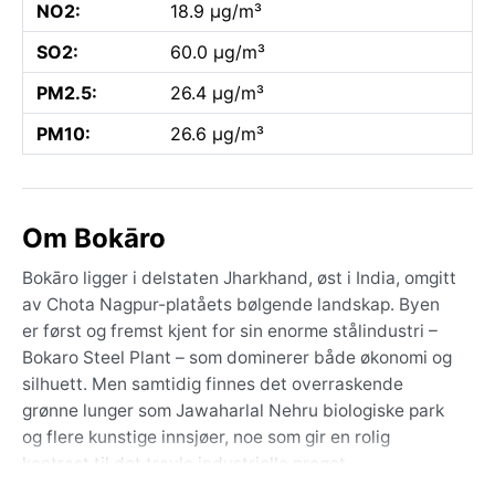
NO2:
18.9 µg/m³
SO2:
60.0 µg/m³
PM2.5:
26.4 µg/m³
PM10:
26.6 µg/m³
Om Bokāro
Bokāro ligger i delstaten Jharkhand, øst i India, omgitt
av Chota Nagpur-platåets bølgende landskap. Byen
er først og fremst kjent for sin enorme stålindustri –
Bokaro Steel Plant – som dominerer både økonomi og
silhuett. Men samtidig finnes det overraskende
grønne lunger som Jawaharlal Nehru biologiske park
og flere kunstige innsjøer, noe som gir en rolig
kontrast til det travle industrielle preget.
Damodarelven slynger seg gjennom området, og