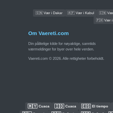
🇸🇳 Vær i Dakar
🇦🇫 Vær i Kabul
🇨🇳 Vær 
🇵🇭 Vær i
Om Vaereti.com
Din pålitelige kilde for nøyaktige, sanntids
værmeldinger for byer over hele verden.
Vaereti.com © 2026. Alle rettigheter forbeholdt.
🇲🇾
🇮🇩
🇪🇸
Cuaca
Cuaca
El tiempo