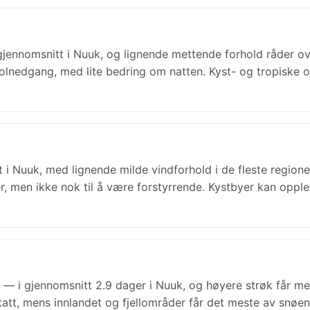
gjennomsnitt i Nuuk, og lignende mettende forhold råder ov
 solnedgang, med lite bedring om natten. Kyst- og tropiske
t i Nuuk, med lignende milde vindforhold i de fleste regione
r, men ikke nok til å være forstyrrende. Kystbyer kan opplev
 — i gjennomsnitt 2.9 dager i Nuuk, og høyere strøk får mer
tatt, mens innlandet og fjellområder får det meste av snøen