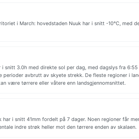
ritoriet i March: hovedstaden Nuuk har i snitt -10°C, med d
i snitt 3.0h med direkte sol per dag, med dagslys fra 6:55 
 perioder avbrutt av skyete strekk. De fleste regioner i lan
an være tørrere eller våtere enn landsgjennomsnittet.
har i snitt 41mm fordelt på 7 dager. Noen regioner får me
inentale indre strøk heller mot den tørrere enden av skalaen.