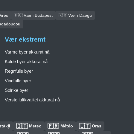
Aires
🇭🇺 Vær i Budapest
🇰🇷 Vær i Daegu
uagadougou
Vær ekstremt
Varme byer akkurat nå
Kalde byer akkurat nå
Regnfulle byer
Vindfulle byer
Solrike byer
Verste luftkvalitet akkurat nå
🇮🇹
🇫🇷
🇱🇹
tākļi
Meteo
Météo
Oras