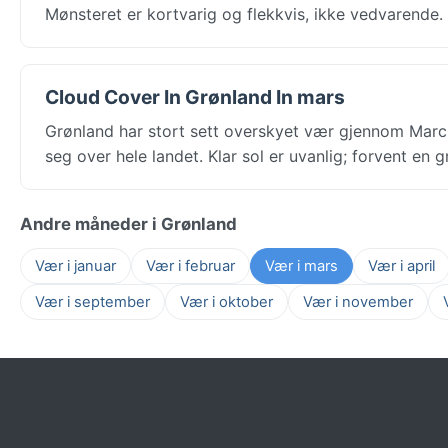
Mønsteret er kortvarig og flekkvis, ikke vedvarende.
Cloud Cover In Grønland In mars
Grønland har stort sett overskyet vær gjennom Marc
seg over hele landet. Klar sol er uvanlig; forvent en 
Andre måneder i Grønland
Vær i januar
Vær i februar
Vær i mars
Vær i april
Vær i september
Vær i oktober
Vær i november