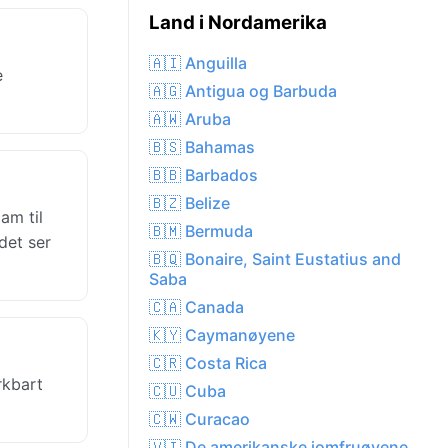
Land i Nordamerika
🇦🇮 Anguilla
e
🇦🇬 Antigua og Barbuda
🇦🇼 Aruba
🇧🇸 Bahamas
🇧🇧 Barbados
🇧🇿 Belize
am til
🇧🇲 Bermuda
det ser
🇧🇶 Bonaire, Saint Eustatius and
Saba
🇨🇦 Canada
🇰🇾 Caymanøyene
🇨🇷 Costa Rica
rkbart
🇨🇺 Cuba
🇨🇼 Curacao
🇻🇮 De amerikanske jomfruøyene