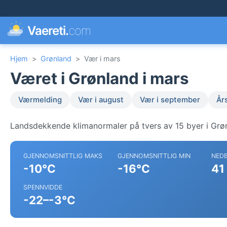
Vaereti.
com
Hjem
>
Grønland
>
Vær i mars
Været i Grønland i mars
Værmelding
Vær i august
Vær i september
År
Landsdekkende klimanormaler på tvers av 15 byer i Grø
GJENNOMSNITTLIG MAKS
GJENNOMSNITTLIG MIN
NED
-10°C
-16°C
41
SPENNVIDDE
-22–-3°C