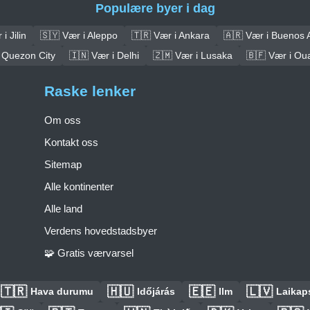
Populære byer i dag
i Jilin
🇸🇾 Vær i Aleppo
🇹🇷 Vær i Ankara
🇦🇷 Vær i Buenos 
 Quezon City
🇮🇳 Vær i Delhi
🇿🇲 Vær i Lusaka
🇧🇫 Vær i O
Raske lenker
Om oss
Kontakt oss
Sitemap
Alle kontinenter
Alle land
Verdens hovedstadsbyer
🧩 Gratis værvarsel
🇹🇷
🇭🇺
🇪🇪
🇱🇻
Hava durumu
Időjárás
Ilm
Laikaps