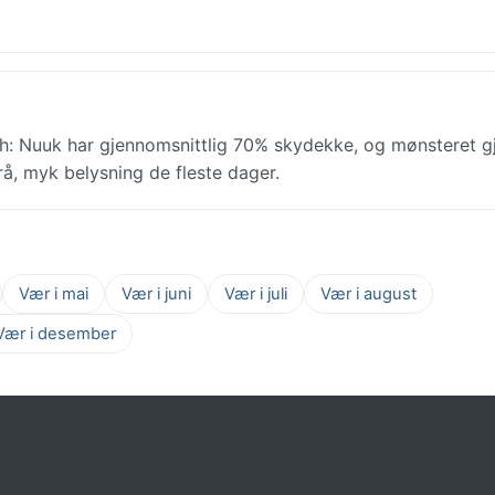
h: Nuuk har gjennomsnittlig 70% skydekke, og mønsteret g
grå, myk belysning de fleste dager.
Vær i mai
Vær i juni
Vær i juli
Vær i august
Vær i desember