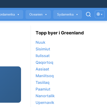
🌐
ordamerika
Oceanien
Sydamerika
▾
▼
▼
▼
Topp byer i Greenland
Nuuk
Sisimiut
Ilulissat
Qaqortoq
Aasiaat
Maniitsoq
Tasiilaq
Paamiut
Nanortalik
Upernavik