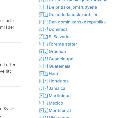
🇻🇬 De britiske jomfruøyene
🇳🇱 De nederlandske antiller
er hele
🇩🇴 Den dominikanske republikk
 områder
🇩🇲 Dominica
🇸🇻 El Salvador
🇺🇸 Forente stater
🇬🇩 Grenada
🇬🇵 Guadeloupe
r. Luften
🇬🇹 Guatemala
e litt
🇭🇹 Haiti
🇭🇳 Honduras
🇯🇲 Jamaica
🇲🇶 Martinique
🇲🇽 Mexico
. Kyst-
🇲🇸 Montserrat
.
🇳🇮 Nicaragua