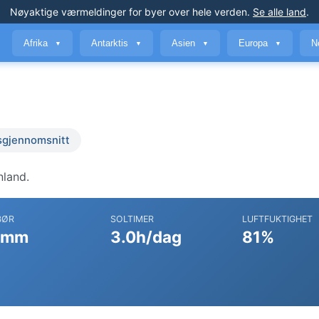
Nøyaktige værmeldinger
for byer over hele verden
.
Se alle land
.
Afrika
Antarktis
Asien
Europa
N
▼
▼
▼
▼
sgjennomsnitt
nland.
BØR
SOLTIMER
LUFTFUKTIGHET
 mm
3.0h/dag
81%