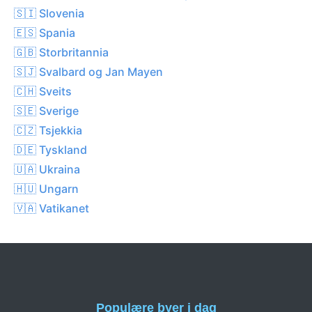
🇸🇮 Slovenia
🇪🇸 Spania
🇬🇧 Storbritannia
🇸🇯 Svalbard og Jan Mayen
🇨🇭 Sveits
🇸🇪 Sverige
🇨🇿 Tsjekkia
🇩🇪 Tyskland
🇺🇦 Ukraina
🇭🇺 Ungarn
🇻🇦 Vatikanet
Populære byer i dag