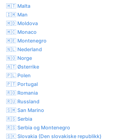
🇲🇹 Malta
🇮🇲 Man
🇲🇩 Moldova
🇲🇨 Monaco
🇲🇪 Montenegro
🇳🇱 Nederland
🇳🇴 Norge
🇦🇹 Østerrike
🇵🇱 Polen
🇵🇹 Portugal
🇷🇴 Romania
🇷🇺 Russland
🇸🇲 San Marino
🇷🇸 Serbia
🇷🇸 Serbia og Montenegro
🇸🇰 Slovakia (Den slovakiske republikk)