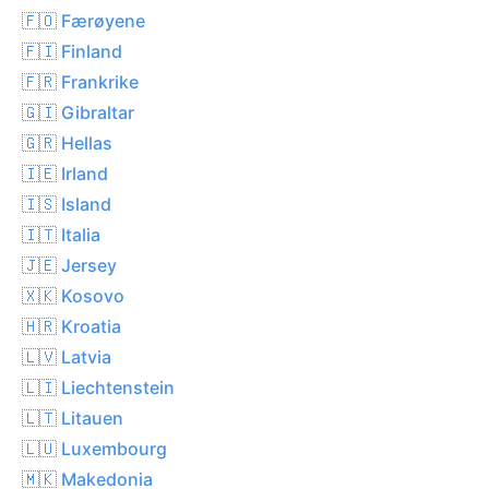
🇫🇴 Færøyene
🇫🇮 Finland
🇫🇷 Frankrike
🇬🇮 Gibraltar
🇬🇷 Hellas
🇮🇪 Irland
🇮🇸 Island
🇮🇹 Italia
🇯🇪 Jersey
🇽🇰 Kosovo
🇭🇷 Kroatia
🇱🇻 Latvia
🇱🇮 Liechtenstein
🇱🇹 Litauen
🇱🇺 Luxembourg
🇲🇰 Makedonia