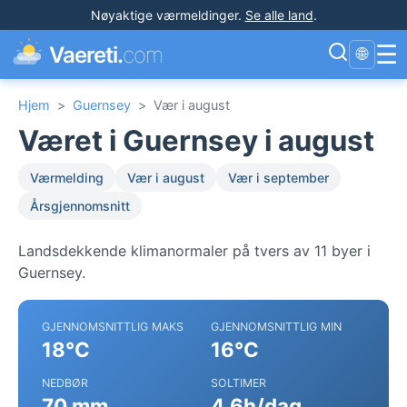
Nøyaktige værmeldinger
.
Se alle land
.
☰
Vaereti.
com
🌐
Hjem
>
Guernsey
>
Vær i august
Været i Guernsey i august
Værmelding
Vær i august
Vær i september
Årsgjennomsnitt
Landsdekkende klimanormaler på tvers av 11 byer i
Guernsey.
GJENNOMSNITTLIG MAKS
GJENNOMSNITTLIG MIN
18°C
16°C
NEDBØR
SOLTIMER
70 mm
4.6h/dag