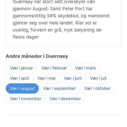
Guernsey har stort sett overskyet vær
gjennom August: Saint Peter Port har
gjennomsnittlig 59% skydekke, og mønsteret
gjentar seg over hele landet. Klar sol er
uvanlig; forvent en grå, myk belysning de
fleste dager.
Andre måneder i Guernsey
Vær i januar
Vær i februar
Vær i mars
Vær i april
Vær i mai
Vær i juni
Vær i juli
Vær i august
Vær i september
Vær i oktober
Vær i november
Vær i desember