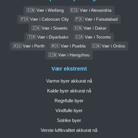
🇨🇳 Vær i Weifang
🇪🇬 Vær i Alexandria
🇵🇭 Vær i Caloocan City
🇵🇰 Vær i Faisalabad
🇿🇦 Vær i Soweto
🇸🇳 Vær i Dakar
🇹🇷 Vær i Diyarbakır
🇨🇦 Vær i Toronto
🇦🇺 Vær i Perth
🇲🇽 Vær i Puebla
🇨🇳 Vær i Ordos
🇨🇳 Vær i Hangzhou
Vær ekstremt
Varme byer akkurat nå
Kalde byer akkurat nå
Regnfulle byer
Vindfulle byer
Solrike byer
Verste luftkvalitet akkurat nå