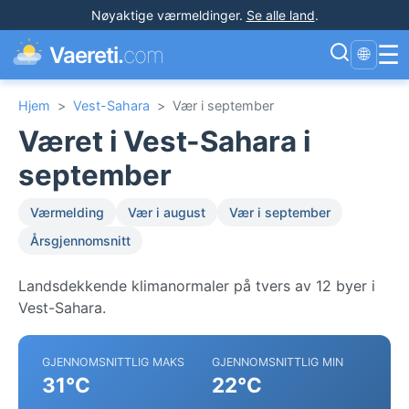
Nøyaktige værmeldinger
.
Se alle land
.
☰
Vaereti.
com
🌐
Hjem
>
Vest-Sahara
>
Vær i september
Været i Vest-Sahara i
september
Værmelding
Vær i august
Vær i september
Årsgjennomsnitt
Landsdekkende klimanormaler på tvers av 12 byer i
Vest-Sahara.
GJENNOMSNITTLIG MAKS
GJENNOMSNITTLIG MIN
31°C
22°C