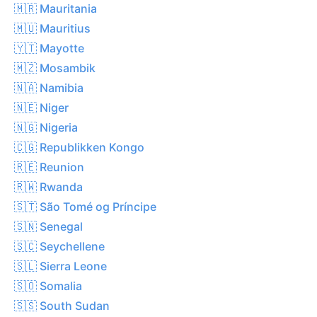
🇲🇷 Mauritania
🇲🇺 Mauritius
🇾🇹 Mayotte
🇲🇿 Mosambik
🇳🇦 Namibia
🇳🇪 Niger
🇳🇬 Nigeria
🇨🇬 Republikken Kongo
🇷🇪 Reunion
🇷🇼 Rwanda
🇸🇹 São Tomé og Príncipe
🇸🇳 Senegal
🇸🇨 Seychellene
🇸🇱 Sierra Leone
🇸🇴 Somalia
🇸🇸 South Sudan