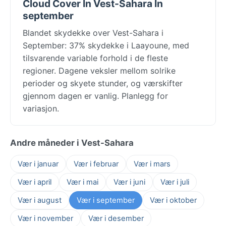
Cloud Cover In Vest-Sahara In
september
Blandet skydekke over Vest-Sahara i
September: 37% skydekke i Laayoune, med
tilsvarende variable forhold i de fleste
regioner. Dagene veksler mellom solrike
perioder og skyete stunder, og værskifter
gjennom dagen er vanlig. Planlegg for
variasjon.
Andre måneder i Vest-Sahara
Vær i januar
Vær i februar
Vær i mars
Vær i april
Vær i mai
Vær i juni
Vær i juli
Vær i august
Vær i september
Vær i oktober
Vær i november
Vær i desember