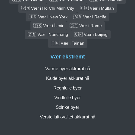
🇻🇳 Vær i Ho Chi Minh City
🇵🇰 Vær i Multan
🇺🇸 Vær i New York
🇧🇷 Vær i Recife
🇹🇷 Vær i İzmir
🇮🇹 Vær i Rome
🇨🇳 Vær i Nanchang
🇨🇳 Vær i Beijing
🇹🇼 Vær i Tainan
Vær ekstremt
Varme byer akkurat nå
Kalde byer akkurat nå
Regnfulle byer
Vindfulle byer
Solrike byer
Verste luftkvalitet akkurat nå