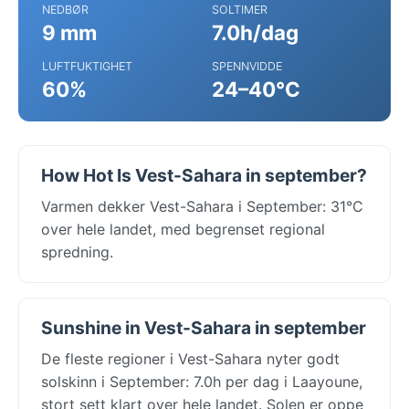
NEDBØR
SOLTIMER
9 mm
7.0h/dag
LUFTFUKTIGHET
SPENNVIDDE
60%
24–40°C
How Hot Is Vest-Sahara in september?
Varmen dekker Vest-Sahara i September: 31°C
over hele landet, med begrenset regional
spredning.
Sunshine in Vest-Sahara in september
De fleste regioner i Vest-Sahara nyter godt
solskinn i September: 7.0h per dag i Laayoune,
stort sett klart over hele landet. Solen er oppe