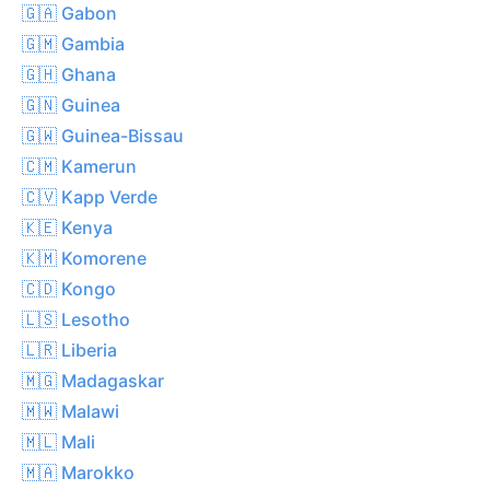
🇬🇦 Gabon
🇬🇲 Gambia
🇬🇭 Ghana
🇬🇳 Guinea
🇬🇼 Guinea-Bissau
🇨🇲 Kamerun
🇨🇻 Kapp Verde
🇰🇪 Kenya
🇰🇲 Komorene
🇨🇩 Kongo
🇱🇸 Lesotho
🇱🇷 Liberia
🇲🇬 Madagaskar
🇲🇼 Malawi
🇲🇱 Mali
🇲🇦 Marokko