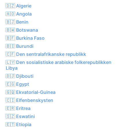
🇩🇿 Algerie
🇦🇴 Angola
🇧🇯 Benin
🇧🇼 Botswana
🇧🇫 Burkina Faso
🇧🇮 Burundi
🇨🇫 Den sentralafrikanske republikk
🇱🇾 Den sosialistiske arabiske folkerepublikken
Libya
🇩🇯 Djibouti
🇪🇬 Egypt
🇬🇶 Ekvatorial-Guinea
🇨🇮 Elfenbenskysten
🇪🇷 Eritrea
🇸🇿 Eswatini
🇪🇹 Etiopia