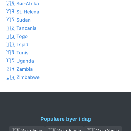
🇿🇦 Sør-Afrika
🇸🇭 St. Helena
🇸🇩 Sudan
🇹🇿 Tanzania
🇹🇬 Togo
🇹🇩 Tsjad
🇹🇳 Tunis
🇺🇬 Uganda
🇿🇲 Zambia
🇿🇼 Zimbabwe
Populære byer i dag
🇨🇳 Vær i Jinan
🇮🇷 Vær i Tehran
🇾🇪 Vær i Sanaa