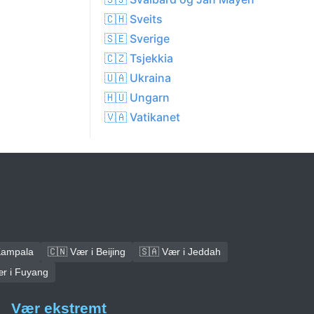
🇨🇭 Sveits
🇸🇪 Sverige
🇨🇿 Tsjekkia
🇺🇦 Ukraina
🇭🇺 Ungarn
🇻🇦 Vatikanet
Kampala
🇨🇳 Vær i Beijing
🇸🇦 Vær i Jeddah
ær i Fuyang
Vær ekstremt