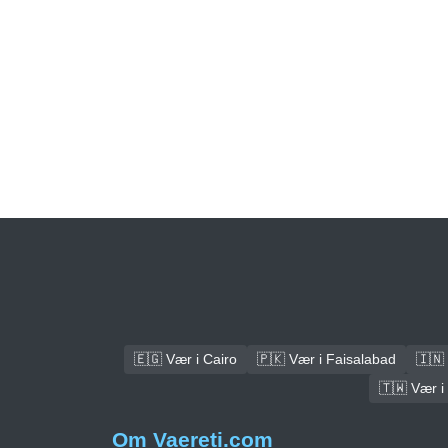
🇪🇬 Vær i Cairo
🇵🇰 Vær i Faisalabad
🇮🇳 
🇹🇼 Vær i
Om Vaereti.com