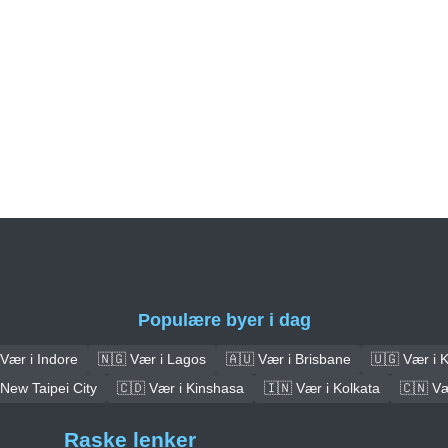
Populære byer i dag
Vær i Indore
🇳🇬 Vær i Lagos
🇦🇺 Vær i Brisbane
🇺🇬 Vær i 
 New Taipei City
🇨🇩 Vær i Kinshasa
🇮🇳 Vær i Kolkata
🇨🇳 V
Raske lenker