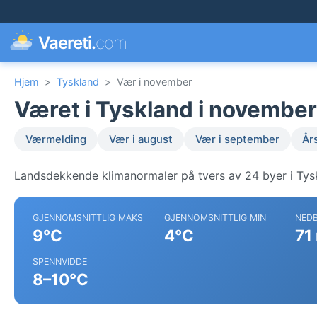
Vaereti.
com
Hjem
>
Tyskland
>
Vær i november
Været i Tyskland i november
Værmelding
Vær i august
Vær i september
År
Landsdekkende klimanormaler på tvers av 24 byer i Tys
GJENNOMSNITTLIG MAKS
GJENNOMSNITTLIG MIN
NED
9°C
4°C
71
SPENNVIDDE
8–10°C