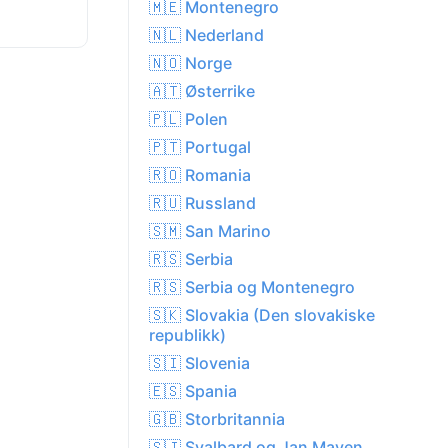
🇲🇪 Montenegro
🇳🇱 Nederland
🇳🇴 Norge
🇦🇹 Østerrike
🇵🇱 Polen
🇵🇹 Portugal
🇷🇴 Romania
🇷🇺 Russland
🇸🇲 San Marino
🇷🇸 Serbia
🇷🇸 Serbia og Montenegro
🇸🇰 Slovakia (Den slovakiske
republikk)
🇸🇮 Slovenia
🇪🇸 Spania
🇬🇧 Storbritannia
🇸🇯 Svalbard og Jan Mayen