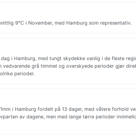
msnittlig 9°C i November, med Hamburg som representativ.
 dag i Hamburg, med tungt skydekke vanlig i de fleste regi
en vedvarende grå himmel og overskyede perioder gjør dire
olrike perioder.
1mm i Hamburg fordelt på 13 dager, med våtere forhold v
alvparten av dagene, men med lange tørre perioder innimell