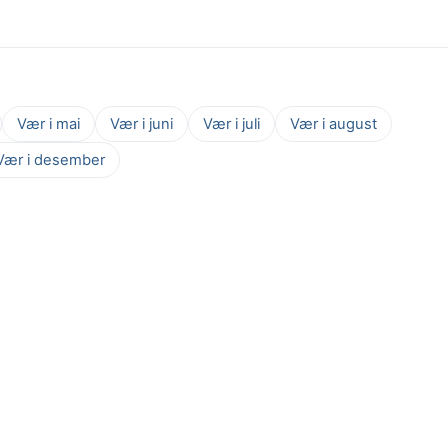
Vær i mai
Vær i juni
Vær i juli
Vær i august
Vær i desember