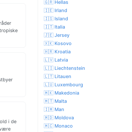
🇬🇷 Hellas
🇮🇪 Irland
🇮🇸 Island
råder
🇮🇹 Italia
tropiske
🇯🇪 Jersey
🇽🇰 Kosovo
🇭🇷 Kroatia
🇱🇻 Latvia
🇱🇮 Liechtenstein
🇱🇹 Litauen
stbyer
🇱🇺 Luxembourg
🇲🇰 Makedonia
🇲🇹 Malta
🇮🇲 Man
🇲🇩 Moldova
ld i de
🇲🇨 Monaco
 være