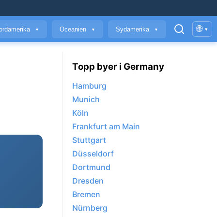
🌐
ordamerika
Oceanien
Sydamerika
▾
▼
▼
▼
Topp byer i Germany
Hamburg
Munich
Köln
Frankfurt am Main
Stuttgart
Düsseldorf
Dortmund
Dresden
Bremen
Nürnberg