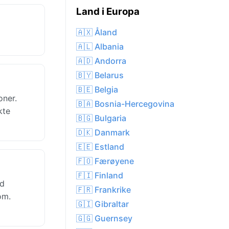
Land i Europa
🇦🇽 Åland
🇦🇱 Albania
🇦🇩 Andorra
🇧🇾 Belarus
🇧🇪 Belgia
oner.
🇧🇦 Bosnia-Hercegovina
kte
🇧🇬 Bulgaria
🇩🇰 Danmark
🇪🇪 Estland
🇫🇴 Færøyene
🇫🇮 Finland
ed
🇫🇷 Frankrike
om.
🇬🇮 Gibraltar
🇬🇬 Guernsey