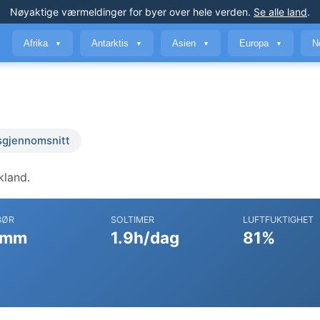
Nøyaktige værmeldinger
for byer over hele verden
.
Se alle land
.
Afrika
Antarktis
Asien
Europa
N
▼
▼
▼
▼
sgjennomsnitt
kland.
BØR
SOLTIMER
LUFTFUKTIGHET
 mm
1.9h/dag
81%