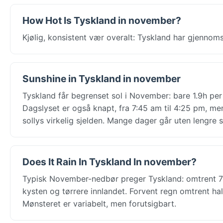
How Hot Is Tyskland in november?
Kjølig, konsistent vær overalt: Tyskland har gjenno
Sunshine in Tyskland in november
Tyskland får begrenset sol i November: bare 1.9h per
Dagslyset er også knapt, fra 7:45 am til 4:25 pm, m
sollys virkelig sjelden. Mange dager går uten lengre s
Does It Rain In Tyskland In november?
Typisk November-nedbør preger Tyskland: omtrent 7
kysten og tørrere innlandet. Forvent regn omtrent h
Mønsteret er variabelt, men forutsigbart.