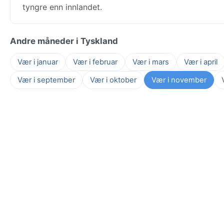
tyngre enn innlandet.
Andre måneder i Tyskland
Vær i januar
Vær i februar
Vær i mars
Vær i april
Vær i september
Vær i oktober
Vær i november