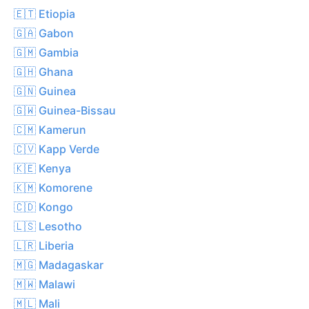
🇪🇹 Etiopia
🇬🇦 Gabon
🇬🇲 Gambia
🇬🇭 Ghana
🇬🇳 Guinea
🇬🇼 Guinea-Bissau
🇨🇲 Kamerun
🇨🇻 Kapp Verde
🇰🇪 Kenya
🇰🇲 Komorene
🇨🇩 Kongo
🇱🇸 Lesotho
🇱🇷 Liberia
🇲🇬 Madagaskar
🇲🇼 Malawi
🇲🇱 Mali