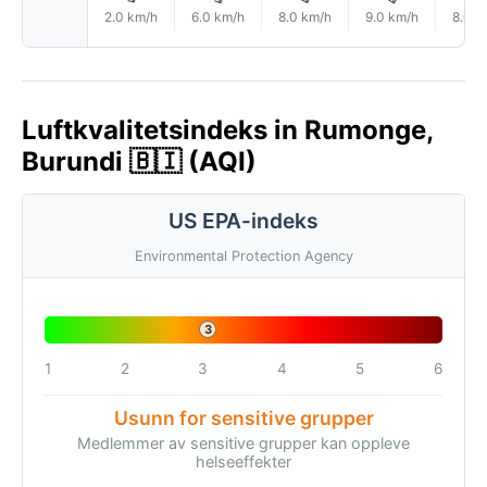
2.0 km/h
6.0 km/h
8.0 km/h
9.0 km/h
8.0 k
Luftkvalitetsindeks in Rumonge,
Burundi 🇧🇮 (AQI)
US EPA-indeks
Environmental Protection Agency
3
1
2
3
4
5
6
Usunn for sensitive grupper
Medlemmer av sensitive grupper kan oppleve
helseeffekter