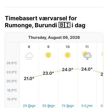
Timebasert værvarsel for
Rumonge, Burundi 🇧🇮 i dag
Thursday, August 06, 2026
8
9
10
11
1
26.0°C
24.0°
24.0°
23.0°C
23.0°
23.
21.0°
20.0°C
18.0°C
15.0°C
2% Regn
2% Regn
1% Regn
0.0 mm
0.0
↑
↑
↑
↑