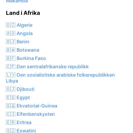
Makamba
Land i Afrika
🇩🇿 Algerie
🇦🇴 Angola
🇧🇯 Benin
🇧🇼 Botswana
🇧🇫 Burkina Faso
🇨🇫 Den sentralafrikanske republikk
🇱🇾 Den sosialistiske arabiske folkerepublikken
Libya
🇩🇯 Djibouti
🇪🇬 Egypt
🇬🇶 Ekvatorial-Guinea
🇨🇮 Elfenbenskysten
🇪🇷 Eritrea
🇸🇿 Eswatini