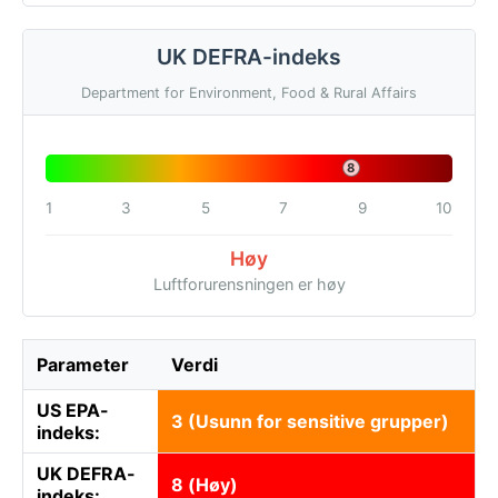
UK DEFRA-indeks
Department for Environment, Food & Rural Affairs
8
1
3
5
7
9
10
Høy
Luftforurensningen er høy
Parameter
Verdi
US EPA-
3 (Usunn for sensitive grupper)
indeks:
UK DEFRA-
8 (Høy)
indeks: