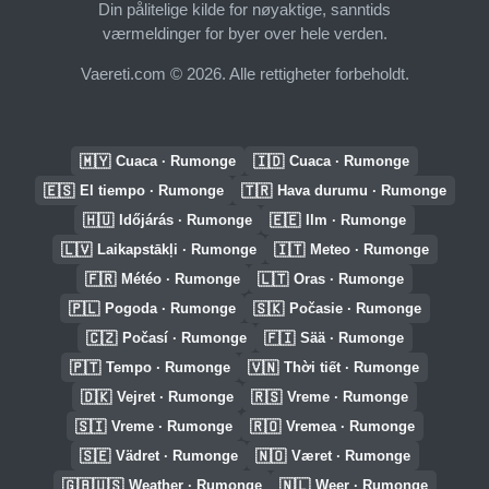
Din pålitelige kilde for nøyaktige, sanntids
værmeldinger for byer over hele verden.
Vaereti.com © 2026. Alle rettigheter forbeholdt.
🇲🇾
🇮🇩
Cuaca · Rumonge
Cuaca · Rumonge
🇪🇸
🇹🇷
El tiempo · Rumonge
Hava durumu · Rumonge
🇭🇺
🇪🇪
Időjárás · Rumonge
Ilm · Rumonge
🇱🇻
🇮🇹
Laikapstākļi · Rumonge
Meteo · Rumonge
🇫🇷
🇱🇹
Météo · Rumonge
Oras · Rumonge
🇵🇱
🇸🇰
Pogoda · Rumonge
Počasie · Rumonge
🇨🇿
🇫🇮
Počasí · Rumonge
Sää · Rumonge
🇵🇹
🇻🇳
Tempo · Rumonge
Thời tiết · Rumonge
🇩🇰
🇷🇸
Vejret · Rumonge
Vreme · Rumonge
🇸🇮
🇷🇴
Vreme · Rumonge
Vremea · Rumonge
🇸🇪
🇳🇴
Vädret · Rumonge
Været · Rumonge
🇬🇧🇺🇸
🇳🇱
Weather · Rumonge
Weer · Rumonge