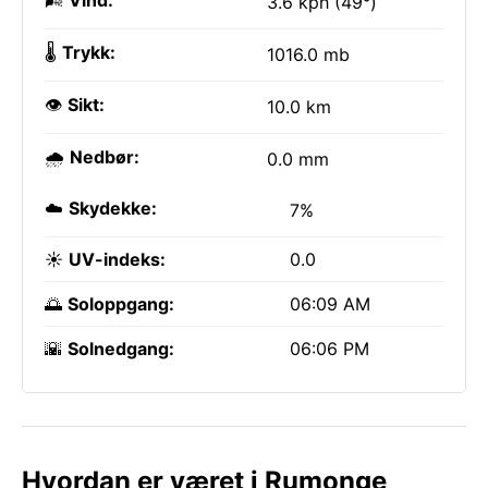
🌬️
Vind:
3.6 kph (49°)
🌡️
Trykk:
1016.0 mb
👁️
Sikt:
10.0 km
🌧️
Nedbør:
0.0 mm
☁️
Skydekke:
7%
☀️
UV-indeks:
0.0
🌅
Soloppgang:
06:09 AM
🌇
Solnedgang:
06:06 PM
Hvordan er været i Rumonge