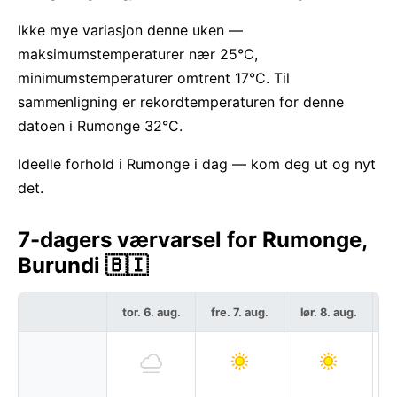
Ikke mye variasjon denne uken —
maksimumstemperaturer nær 25°C,
minimumstemperaturer omtrent 17°C. Til
sammenligning er rekordtemperaturen for denne
datoen i Rumonge 32°C.
Ideelle forhold i Rumonge i dag — kom deg ut og nyt
det.
7-dagers værvarsel for Rumonge,
Burundi 🇧🇮
tor. 6. aug.
fre. 7. aug.
lør. 8. aug.
sø