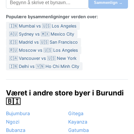
Sammenlign →
Populære bysammenligninger verden over:
🇮🇳 Mumbai vs 🇺🇸 Los Angeles
🇦🇺 Sydney vs 🇲🇽 Mexico City
🇪🇸 Madrid vs 🇺🇸 San Francisco
🇷🇺 Moscow vs 🇺🇸 Los Angeles
🇨🇦 Vancouver vs 🇺🇸 New York
🇮🇳 Delhi vs 🇻🇳 Ho Chi Minh City
Været i andre store byer i Burundi
🇧🇮
Bujumbura
Gitega
Ngozi
Kayanza
Bubanza
Gatumba