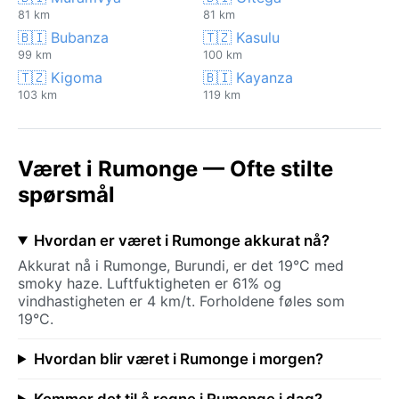
81 km
81 km
🇧🇮 Bubanza
🇹🇿 Kasulu
99 km
100 km
🇹🇿 Kigoma
🇧🇮 Kayanza
103 km
119 km
Været i Rumonge — Ofte stilte
spørsmål
Hvordan er været i Rumonge akkurat nå?
Akkurat nå i Rumonge, Burundi, er det 19°C med
smoky haze. Luftfuktigheten er 61% og
vindhastigheten er 4 km/t. Forholdene føles som
19°C.
Hvordan blir været i Rumonge i morgen?
Kommer det til å regne i Rumonge i dag?