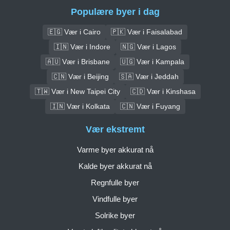
Populære byer i dag
🇪🇬 Vær i Cairo
🇵🇰 Vær i Faisalabad
🇮🇳 Vær i Indore
🇳🇬 Vær i Lagos
🇦🇺 Vær i Brisbane
🇺🇬 Vær i Kampala
🇨🇳 Vær i Beijing
🇸🇦 Vær i Jeddah
🇹🇼 Vær i New Taipei City
🇨🇩 Vær i Kinshasa
🇮🇳 Vær i Kolkata
🇨🇳 Vær i Fuyang
Vær ekstremt
Varme byer akkurat nå
Kalde byer akkurat nå
Regnfulle byer
Vindfulle byer
Solrike byer