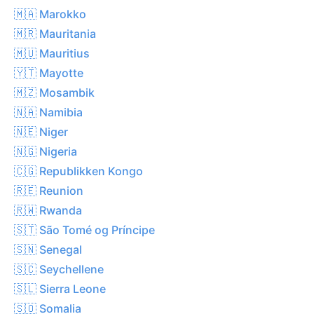
🇲🇦 Marokko
🇲🇷 Mauritania
🇲🇺 Mauritius
🇾🇹 Mayotte
🇲🇿 Mosambik
🇳🇦 Namibia
🇳🇪 Niger
🇳🇬 Nigeria
🇨🇬 Republikken Kongo
🇷🇪 Reunion
🇷🇼 Rwanda
🇸🇹 São Tomé og Príncipe
🇸🇳 Senegal
🇸🇨 Seychellene
🇸🇱 Sierra Leone
🇸🇴 Somalia