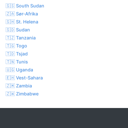
🇸🇸 South Sudan
🇿🇦 Sør-Afrika
🇸🇭 St. Helena
🇸🇩 Sudan
🇹🇿 Tanzania
🇹🇬 Togo
🇹🇩 Tsjad
🇹🇳 Tunis
🇺🇬 Uganda
🇪🇭 Vest-Sahara
🇿🇲 Zambia
🇿🇼 Zimbabwe