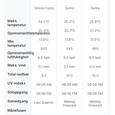
Smoky haze
Sunny
Sunny
Maks.
24.2°C
25.2°C
25.8°C
temperatur
20.3°C
20.7°C
21.2°C
Gjennomsnittstemperatur
17.4°C
17.8°C
17.5°C
Min.
temperatur
56%
54%
46%
Gjennomsnittlig
luftfuktighet
8.6 kph
9.4 kph
8.3 kph
Maks. vind
0.1 mm
0.1 mm
0.0 mm
Total nedbør
8.0
10.0
10.0
UV-indeks
06:09 AM
06:09 AM
06:09 AM
0
Soloppgang
06:06 PM
06:06 PM
06:06 PM
Solnedgang
Waning
Waning
Last Quarter
Crescent
Crescent
Månefasen