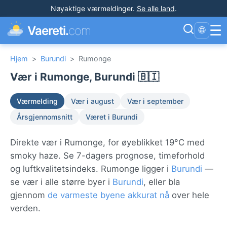
Nøyaktige værmeldinger
.
Se alle land
.
☰
Vaereti.
com
🌐
Hjem
>
Burundi
>
Rumonge
Vær i Rumonge, Burundi 🇧🇮
Værmelding
Vær i august
Vær i september
Årsgjennomsnitt
Været i Burundi
Direkte vær i Rumonge, for øyeblikket 19°C med
smoky haze. Se 7-dagers prognose, timeforhold
og luftkvalitetsindeks. Rumonge ligger i
Burundi
—
se vær i alle større byer i
Burundi
, eller bla
gjennom
de varmeste byene akkurat nå
over hele
verden.