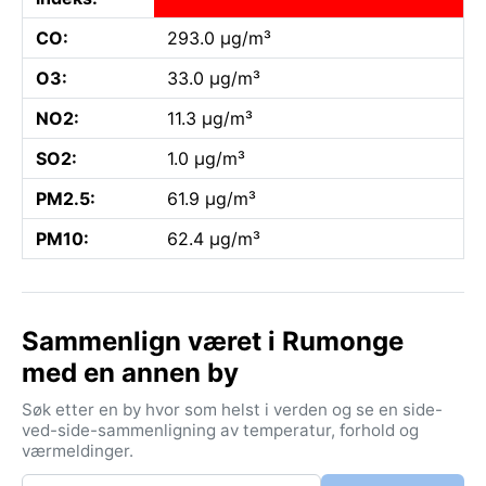
CO:
293.0 µg/m³
O3:
33.0 µg/m³
NO2:
11.3 µg/m³
SO2:
1.0 µg/m³
PM2.5:
61.9 µg/m³
PM10:
62.4 µg/m³
Sammenlign været i Rumonge
med en annen by
Søk etter en by hvor som helst i verden og se en side-
ved-side-sammenligning av temperatur, forhold og
værmeldinger.