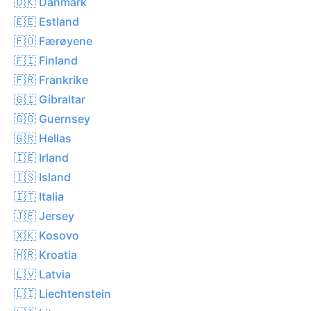
🇩🇰 Danmark
🇪🇪 Estland
🇫🇴 Færøyene
🇫🇮 Finland
🇫🇷 Frankrike
🇬🇮 Gibraltar
🇬🇬 Guernsey
🇬🇷 Hellas
🇮🇪 Irland
🇮🇸 Island
🇮🇹 Italia
🇯🇪 Jersey
🇽🇰 Kosovo
🇭🇷 Kroatia
🇱🇻 Latvia
🇱🇮 Liechtenstein