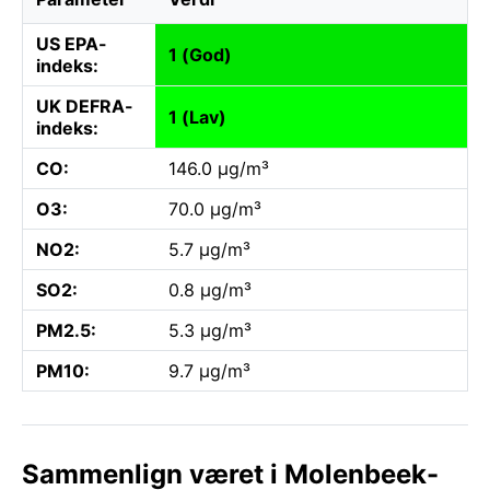
US EPA-
1 (God)
indeks:
UK DEFRA-
1 (Lav)
indeks:
CO:
146.0 µg/m³
O3:
70.0 µg/m³
NO2:
5.7 µg/m³
SO2:
0.8 µg/m³
PM2.5:
5.3 µg/m³
PM10:
9.7 µg/m³
Sammenlign været i Molenbeek-