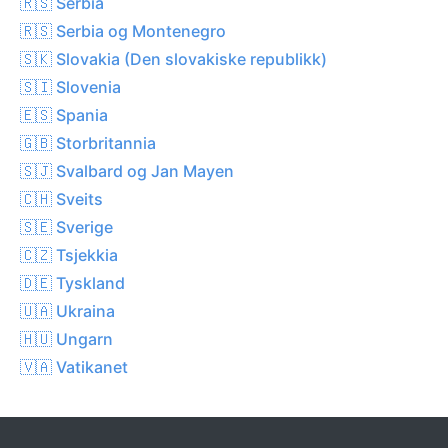
🇷🇸 Serbia
🇷🇸 Serbia og Montenegro
🇸🇰 Slovakia (Den slovakiske republikk)
🇸🇮 Slovenia
🇪🇸 Spania
🇬🇧 Storbritannia
🇸🇯 Svalbard og Jan Mayen
🇨🇭 Sveits
🇸🇪 Sverige
🇨🇿 Tsjekkia
🇩🇪 Tyskland
🇺🇦 Ukraina
🇭🇺 Ungarn
🇻🇦 Vatikanet