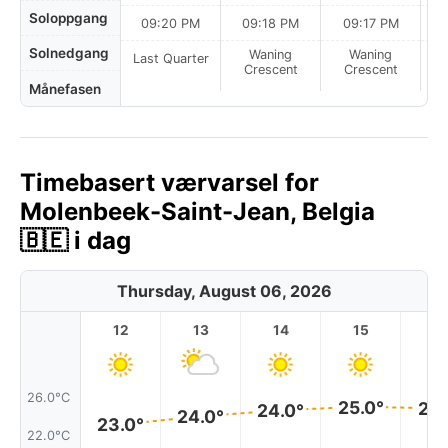
Soloppgang
09:20 PM
09:18 PM
09:17 PM
Solnedgang
Waning
Waning
Last Quarter
Crescent
Crescent
Månefasen
Timebasert værvarsel for
Molenbeek-Saint-Jean, Belgia
🇧🇪 i dag
Thursday, August 06, 2026
12
13
14
15
1
26.0°C
25.0°
25.
24.0°
24.0°
23.0°
22.0°C