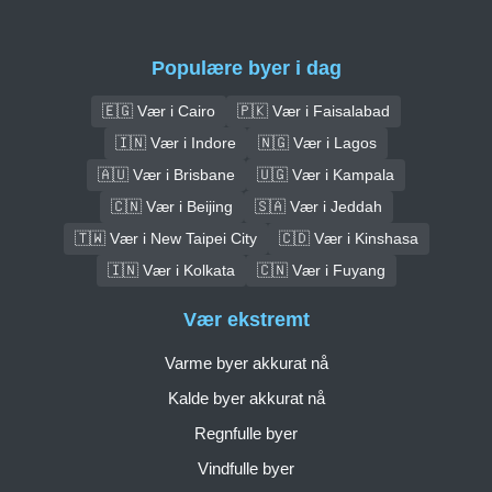
Populære byer i dag
🇪🇬 Vær i Cairo
🇵🇰 Vær i Faisalabad
🇮🇳 Vær i Indore
🇳🇬 Vær i Lagos
🇦🇺 Vær i Brisbane
🇺🇬 Vær i Kampala
🇨🇳 Vær i Beijing
🇸🇦 Vær i Jeddah
🇹🇼 Vær i New Taipei City
🇨🇩 Vær i Kinshasa
🇮🇳 Vær i Kolkata
🇨🇳 Vær i Fuyang
Vær ekstremt
Varme byer akkurat nå
Kalde byer akkurat nå
Regnfulle byer
Vindfulle byer