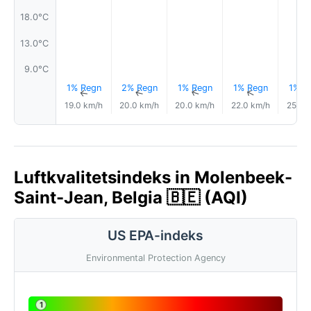
18.0°C
13.0°C
9.0°C
1% Regn
2% Regn
1% Regn
1% Regn
1% R
↑
↑
↑
↑
19.0 km/h
20.0 km/h
20.0 km/h
22.0 km/h
25.0 
Luftkvalitetsindeks in Molenbeek-
Saint-Jean, Belgia 🇧🇪 (AQI)
US EPA-indeks
Environmental Protection Agency
1