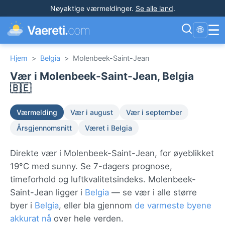
Nøyaktige værmeldinger
.
Se alle land
.
☰
Vaereti.
com
🌐
Hjem
>
Belgia
>
Molenbeek-Saint-Jean
Vær i Molenbeek-Saint-Jean, Belgia
🇧🇪
Værmelding
Vær i august
Vær i september
Årsgjennomsnitt
Været i Belgia
Direkte vær i Molenbeek-Saint-Jean, for øyeblikket
19°C med sunny. Se 7-dagers prognose,
timeforhold og luftkvalitetsindeks. Molenbeek-
Saint-Jean ligger i
Belgia
— se vær i alle større
byer i
Belgia
, eller bla gjennom
de varmeste byene
akkurat nå
over hele verden.