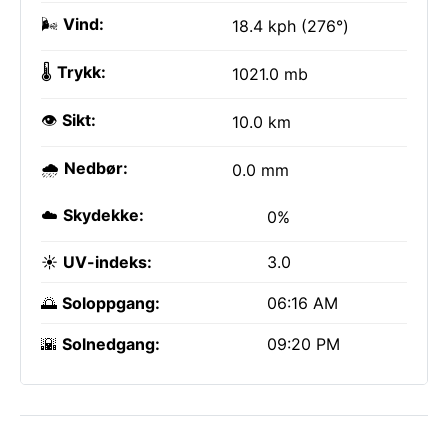
🌬️
Vind:
18.4 kph (276°)
🌡️
Trykk:
1021.0 mb
👁️
Sikt:
10.0 km
🌧️
Nedbør:
0.0 mm
☁️
Skydekke:
0%
☀️
UV-indeks:
3.0
🌅
Soloppgang:
06:16 AM
🌇
Solnedgang:
09:20 PM