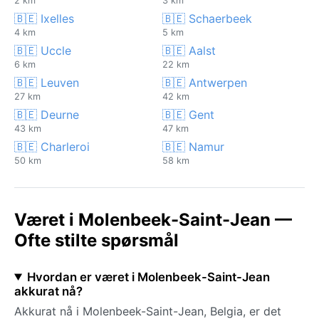
2 km
3 km
🇧🇪 Ixelles
🇧🇪 Schaerbeek
4 km
5 km
🇧🇪 Uccle
🇧🇪 Aalst
6 km
22 km
🇧🇪 Leuven
🇧🇪 Antwerpen
27 km
42 km
🇧🇪 Deurne
🇧🇪 Gent
43 km
47 km
🇧🇪 Charleroi
🇧🇪 Namur
50 km
58 km
Været i Molenbeek-Saint-Jean —
Ofte stilte spørsmål
Hvordan er været i Molenbeek-Saint-Jean
akkurat nå?
Akkurat nå i Molenbeek-Saint-Jean, Belgia, er det