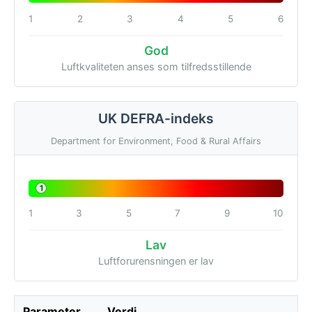
1
2
3
4
5
6
God
Luftkvaliteten anses som tilfredsstillende
UK DEFRA-indeks
Department for Environment, Food & Rural Affairs
1
1
3
5
7
9
10
Lav
Luftforurensningen er lav
Parameter
Verdi