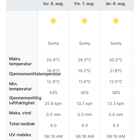
tor. 6. aug.
fre. 7. aug.
lør. 8. aug.
sø
Sunny
Sunny
Sunny
Maks.
24.9°C
26.5°C
30.2°C
temperatur
18.6°C
19.2°C
21.8°C
Gjennomsnittstemperatur
12.9°C
11.4°C
12.5°C
Min.
temperatur
53%
45%
36%
Gjennomsnittlig
luftfuktighet
25.9 kph
13.7 kph
13.3 kph
Maks. vind
0.0 mm
0.0 mm
0.0 mm
Total nedbør
6.0
6.0
6.0
UV-indeks
06:16 AM
06:18 AM
06:19 AM