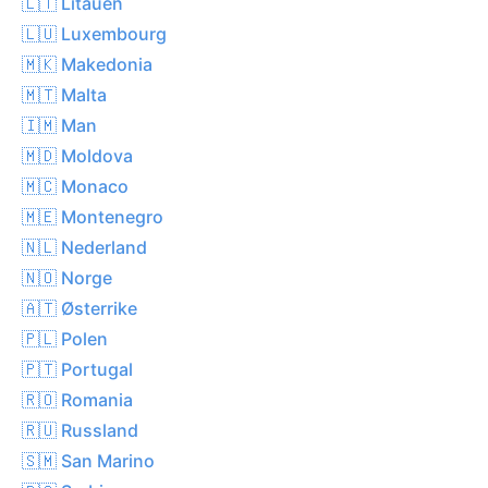
🇱🇹 Litauen
🇱🇺 Luxembourg
🇲🇰 Makedonia
🇲🇹 Malta
🇮🇲 Man
🇲🇩 Moldova
🇲🇨 Monaco
🇲🇪 Montenegro
🇳🇱 Nederland
🇳🇴 Norge
🇦🇹 Østerrike
🇵🇱 Polen
🇵🇹 Portugal
🇷🇴 Romania
🇷🇺 Russland
🇸🇲 San Marino