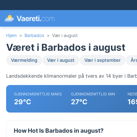
Vaereti.
com
Hjem
>
Barbados
>
Vær i august
Været i Barbados i august
Værmelding
Vær i august
Vær i september
År
Landsdekkende klimanormaler på tvers av 14 byer i Bar
GJENNOMSNITTLIG MAKS
GJENNOMSNITTLIG MIN
NED
29°C
27°C
16
How Hot Is Barbados in august?