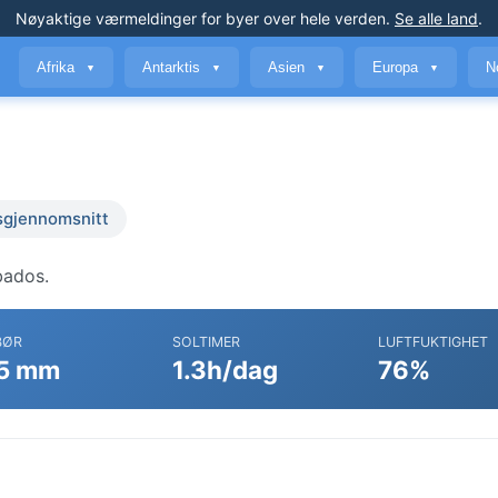
Nøyaktige værmeldinger
for byer over hele verden
.
Se alle land
.
Afrika
Antarktis
Asien
Europa
N
▼
▼
▼
▼
sgjennomsnitt
bados.
BØR
SOLTIMER
LUFTFUKTIGHET
5 mm
1.3h/dag
76%