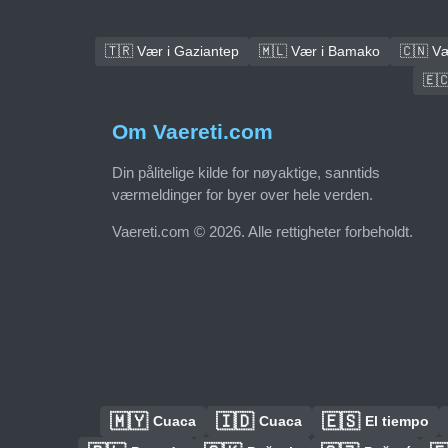
🇹🇷 Vær i Gaziantep
🇲🇱 Vær i Bamako
🇨🇳 Væ
🇪
Om Vaereti.com
Din pålitelige kilde for nøyaktige, sanntids
værmeldinger for byer over hele verden.
Vaereti.com © 2026. Alle rettigheter forbeholdt.
🇲🇾
🇮🇩
🇪🇸
Cuaca
Cuaca
El tiempo