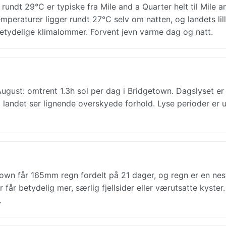
undt 29°C er typiske fra Mile and a Quarter helt til Mile a
emperaturer ligger rundt 27°C selv om natten, og landets lil
betydelige klimalommer. Forvent jevn varme dag og natt.
gust: omtrent 1.3h sol per dag i Bridgetown. Dagslyset er
 i landet ser lignende overskyede forhold. Lyse perioder er 
own får 165mm regn fordelt på 21 dager, og regn er en nes
 får betydelig mer, særlig fjellsider eller værutsatte kyster.
.