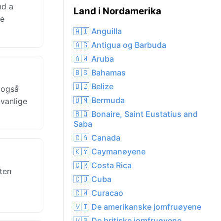
nd a
Land i Nordamerika
le
🇦🇮 Anguilla
🇦🇬 Antigua og Barbuda
🇦🇼 Aruba
🇧🇸 Bahamas
🇧🇿 Belize
 også
🇧🇲 Bermuda
uvanlige
🇧🇶 Bonaire, Saint Eustatius and
Saba
🇨🇦 Canada
🇰🇾 Caymanøyene
🇨🇷 Costa Rica
ten
🇨🇺 Cuba
🇨🇼 Curacao
🇻🇮 De amerikanske jomfruøyene
🇻🇬 De britiske jomfruøyene