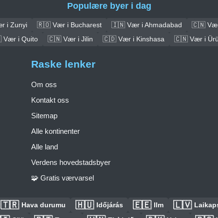
Populære byer i dag
r i Zunyi
🇷🇴 Vær i Bucharest
🇮🇳 Vær i Ahmadabad
🇨🇳 Vær
 Vær i Quito
🇨🇳 Vær i Jilin
🇨🇩 Vær i Kinshasa
🇨🇳 Vær i Ür
Raske lenker
Om oss
Kontakt oss
Sitemap
Alle kontinenter
Alle land
Verdens hovedstadsbyer
🧩 Gratis værvarsel
🇹🇷
🇭🇺
🇪🇪
🇱🇻
Hava durumu
Időjárás
Ilm
Laikaps