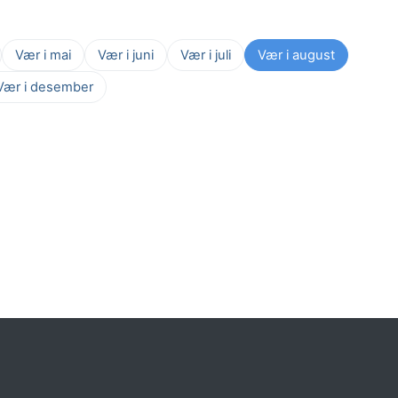
Vær i mai
Vær i juni
Vær i juli
Vær i august
Vær i desember