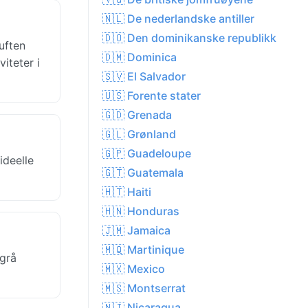
🇳🇱 De nederlandske antiller
🇩🇴 Den dominikanske republikk
uften
🇩🇲 Dominica
iteter i
🇸🇻 El Salvador
🇺🇸 Forente stater
🇬🇩 Grenada
🇬🇱 Grønland
🇬🇵 Guadeloupe
ideelle
🇬🇹 Guatemala
🇭🇹 Haiti
🇭🇳 Honduras
🇯🇲 Jamaica
🇲🇶 Martinique
grå
🇲🇽 Mexico
🇲🇸 Montserrat
🇳🇮 Nicaragua