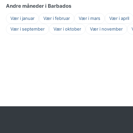
Andre måneder i Barbados
Vær i januar
Vær i februar
Vær i mars
Vær i april
Vær i september
Vær i oktober
Vær i november