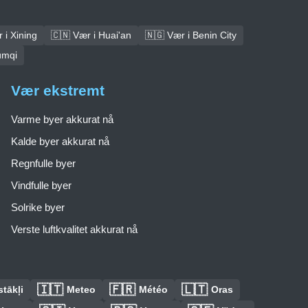
 i Xining
🇨🇳 Vær i Huai'an
🇳🇬 Vær i Benin City
ümqi
Vær ekstremt
Varme byer akkurat nå
Kalde byer akkurat nå
Regnfulle byer
Vindfulle byer
Solrike byer
Verste luftkvalitet akkurat nå
🇮🇹
🇫🇷
🇱🇹
tākļi
Meteo
Météo
Oras