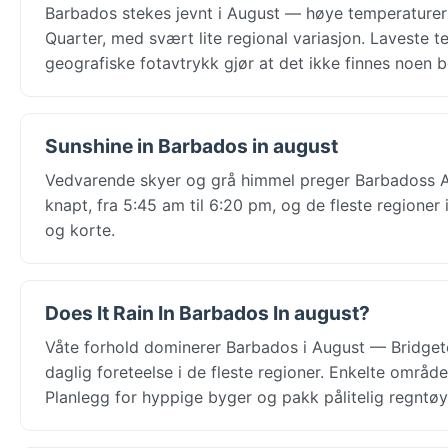
Barbados stekes jevnt i August — høye temperaturer r
Quarter, med svært lite regional variasjon. Laveste t
geografiske fotavtrykk gjør at det ikke finnes noen 
Sunshine in Barbados in august
Vedvarende skyer og grå himmel preger Barbadoss Au
knapt, fra 5:45 am til 6:20 pm, og de fleste regioner
og korte.
Does It Rain In Barbados In august?
Våte forhold dominerer Barbados i August — Bridget
daglig foreteelse i de fleste regioner. Enkelte områder
Planlegg for hyppige byger og pakk pålitelig regntøy